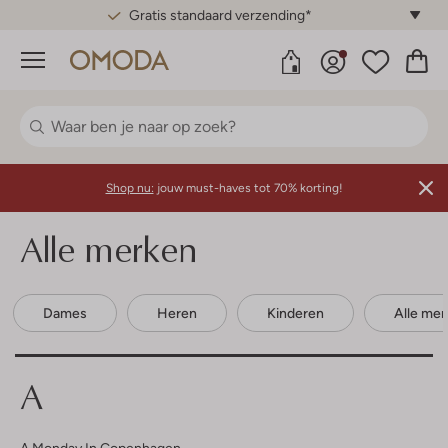
Gratis standaard verzending*
Menu
Shop nu:
jouw must-haves tot 70% korting!
Alle merken
Dames
Heren
Kinderen
Alle me
A