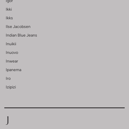
Igor
Ikki
Ikks
Ilse Jacobsen
Indian Blue Jeans
Inuikii
Inuovo
Inwear
Ipanema
Iro
Izipizi
J