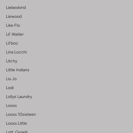
Liebeskind
Liewood
Like Flo
Lil' Atelier
Lil'boo
Lina Locchi
Litchy
Little Indians
Liu Jo
Lodi
Lollys Laundry
Looxs
Looxs 10sixteen
Looxs Little
Lott. Gioielli