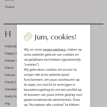
Guess
H
Jum, cookies!
Haboob
Wij, en onze
negen partners
, maken op
Happy Socks
onze website gebruik van cookies en
vergelijkbare technieken (gezamenlijk:
Harper & Yve
"cookies").
Harris
Wij gebruiken cookies om ervoor te
zorgen dat onze website goed
Hassia
functioneert, om jouw voorkeuren op
Haute L'amitié
te slaan, om inzicht te verkrijgen in
Havaianas
bezoekersgedrag en om een profiel op
te bouwen van jouw online gedrag voor
Hello Hossy
gepersonaliseerde advertenties. Door
Hip
op "Accepteer alle cookies" te klikken,