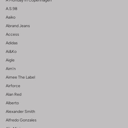
A Monday In Copenhagen
A.s.98
Aaiko
Abrand Jeans
Access
Adidas
Ai&ko
Aigle
Aim'n
Aimee The Label
Airforce
Alan Red
Alberto
Alexander Smith
Alfredo Gonzales