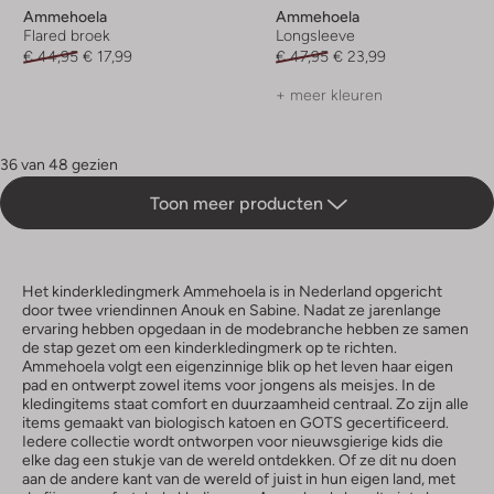
Ammehoela
Ammehoela
Flared broek
Longsleeve
€ 44,95
€ 17,99
€ 47,95
€ 23,99
+ meer kleuren
36 van 48 gezien
Toon meer producten
Het kinderkledingmerk Ammehoela is in Nederland opgericht
door twee vriendinnen Anouk en Sabine. Nadat ze jarenlange
ervaring hebben opgedaan in de modebranche hebben ze samen
de stap gezet om een kinderkledingmerk op te richten.
Ammehoela volgt een eigenzinnige blik op het leven haar eigen
pad en ontwerpt zowel items voor jongens als meisjes. In de
kledingitems staat comfort en duurzaamheid centraal. Zo zijn alle
items gemaakt van biologisch katoen en GOTS gecertificeerd.
Iedere collectie wordt ontworpen voor nieuwsgierige kids die
elke dag een stukje van de wereld ontdekken. Of ze dit nu doen
aan de andere kant van de wereld of juist in hun eigen land, met