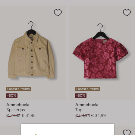
Laatste items
Laatste items
-60%
-50%
Ammehoela
Ammehoela
Spijkerjas
Top
€ 79,95
€ 31,95
€ 69,95
€ 34,99