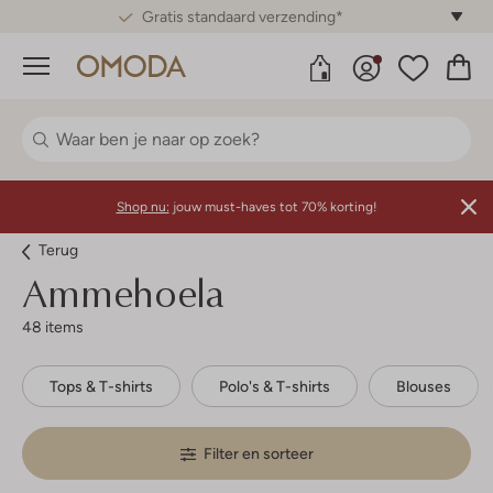
Gratis standaard verzending*
Menu
Shop nu:
jouw must-haves tot 70% korting!
Terug
Ammehoela
48 items
Tops & T-shirts
Polo's & T-shirts
Blouses
Filter en sorteer