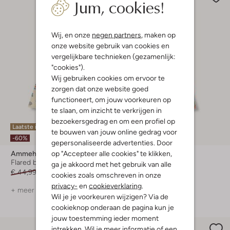
Jum, cookies!
Wij, en onze
negen partners
, maken op
onze website gebruik van cookies en
vergelijkbare technieken (gezamenlijk:
"cookies").
Wij gebruiken cookies om ervoor te
zorgen dat onze website goed
functioneert, om jouw voorkeuren op
te slaan, om inzicht te verkrijgen in
bezoekersgedrag en om een profiel op
Laatste item
Laatste item
te bouwen van jouw online gedrag voor
-60%
-60%
gepersonaliseerde advertenties. Door
op "Accepteer alle cookies" te klikken,
Ammehoela
Ammehoela
Flared broek
Flared broek
ga je akkoord met het gebruik van alle
€ 44,99
€ 17,99
€ 44,99
€ 17,99
cookies zoals omschreven in onze
privacy-
en
cookieverklaring
.
+ meer kleuren
+ meer kleuren
Wil je je voorkeuren wijzigen? Via de
cookieknop onderaan de pagina kun je
jouw toestemming ieder moment
intrekken. Wil je meer informatie of een