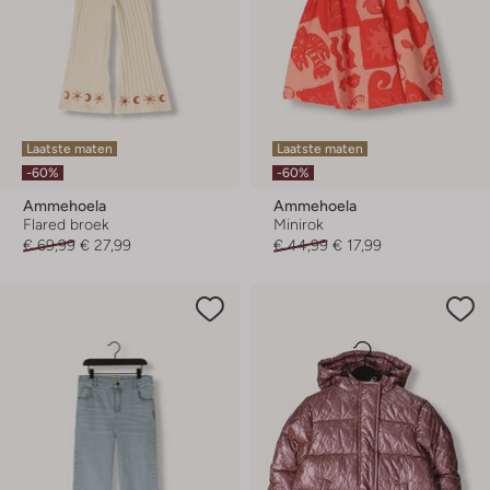
Laatste maten
Laatste maten
-60%
-60%
Ammehoela
Ammehoela
Flared broek
Minirok
€ 69,99
€ 27,99
€ 44,99
€ 17,99