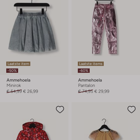
Laatste item
Laatste items
-50%
-60%
Ammehoela
Ammehoela
Minirok
Pantalon
€ 54,99
€ 26,99
€ 74,95
€ 29,99