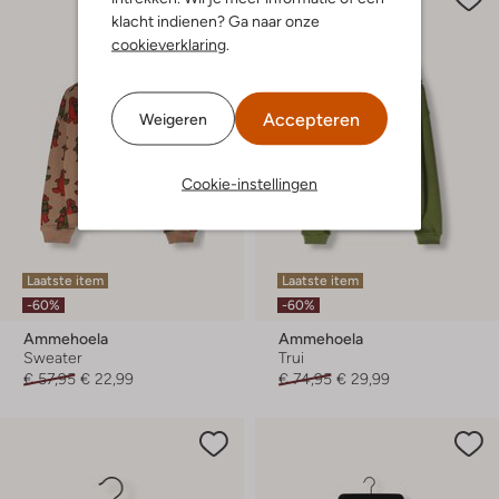
klacht indienen? Ga naar onze
cookieverklaring
.
Accepteren
Weigeren
Cookie-instellingen
Laatste item
Laatste item
-60%
-60%
Ammehoela
Ammehoela
Sweater
Trui
€ 57,95
€ 22,99
€ 74,95
€ 29,99