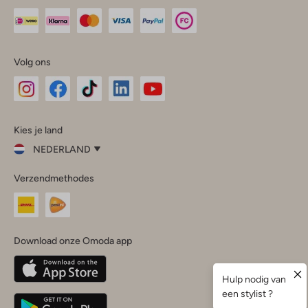
Volg ons
Omoda
Omoda
Omoda
Omoda
Omoda
Kies je land
Instagram
Facebook
TikTok
LinkedIn
YouTube
NEDERLAND
Kies
Verzendmethodes
je
Sluit
land
Nederland
België
(Nederlands)
Download onze Omoda app
Belgique
(Français)
Deutschland