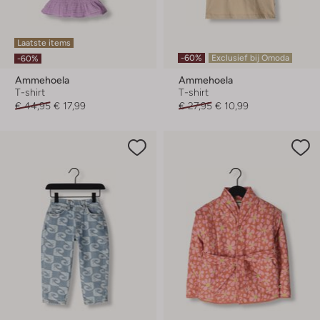
Laatste items
-60%
Exclusief bij Omoda
-60%
Ammehoela
Ammehoela
T-shirt
T-shirt
€ 44,95
€ 17,99
€ 27,95
€ 10,99