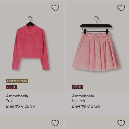
Laatste item
-60%
-50%
Ammehoela
Ammehoela
Trui
Minirok
€ 59,95
€ 29,99
€ 54,99
€ 21,99