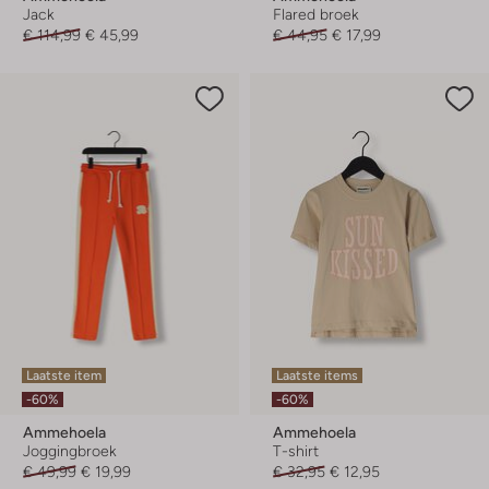
Jack
Flared broek
€ 114,99
€ 45,99
€ 44,95
€ 17,99
Laatste item
Laatste items
-60%
-60%
Ammehoela
Ammehoela
Joggingbroek
T-shirt
€ 49,99
€ 19,99
€ 32,95
€ 12,95