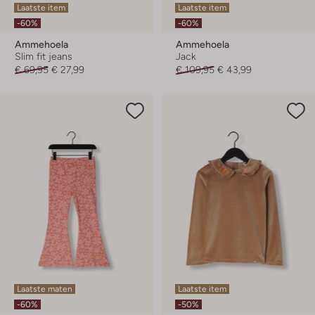
Laatste item
Laatste item
-60%
-60%
Ammehoela
Ammehoela
Slim fit jeans
Jack
€ 69,95
€ 27,99
€ 109,95
€ 43,99
Laatste maten
Laatste item
-60%
-50%