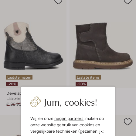
Laatste maten
Laatste items
-20%
-20%
Develab
Shoesme
Jum, cookies!
Laarzen
Laarzen
€ 89,95
€ 71,99
€ 69,95
€ 55,99
Wij, en onze
negen partners
, maken op
onze website gebruik van cookies en
vergelijkbare technieken (gezamenlijk: