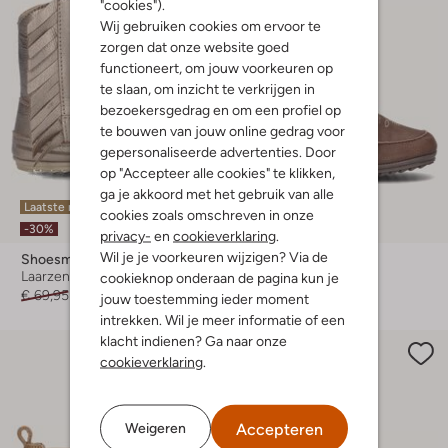
"cookies").
Wij gebruiken cookies om ervoor te
zorgen dat onze website goed
functioneert, om jouw voorkeuren op
te slaan, om inzicht te verkrijgen in
bezoekersgedrag en om een profiel op
te bouwen van jouw online gedrag voor
gepersonaliseerde advertenties. Door
op "Accepteer alle cookies" te klikken,
ga je akkoord met het gebruik van alle
Laatste maten
Laatste maten
cookies zoals omschreven in onze
-30%
-30%
privacy-
en
cookieverklaring
.
Wil je je voorkeuren wijzigen? Via de
Shoesme
Shoesme
Laarzen
Laarzen
cookieknop onderaan de pagina kun je
€ 69,95
€ 48,99
€ 69,95
€ 48,95
jouw toestemming ieder moment
intrekken. Wil je meer informatie of een
klacht indienen? Ga naar onze
cookieverklaring
.
Accepteren
Weigeren