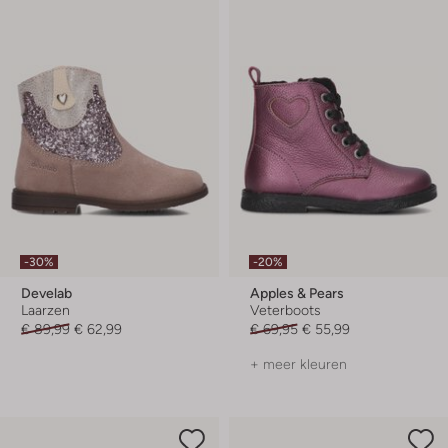
-30%
-20%
Develab
Apples & Pears
Laarzen
Veterboots
€ 89,99
€ 62,99
€ 69,95
€ 55,99
+ meer kleuren