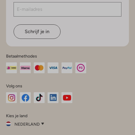
Schrijf je in
Betaalmethodes
Volg ons
Omoda
Omoda
Omoda
Omoda
Omoda
Kies je land
Instagram
Facebook
TikTok
LinkedIn
YouTube
NEDERLAND
Kies