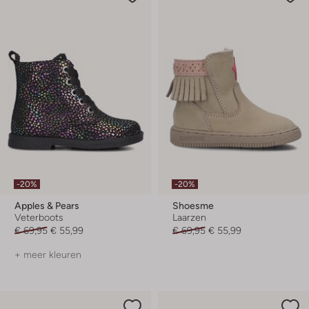
-20%
-20%
Apples & Pears
Shoesme
Veterboots
Laarzen
€ 69,95
€ 55,99
€ 69,95
€ 55,99
+ meer kleuren