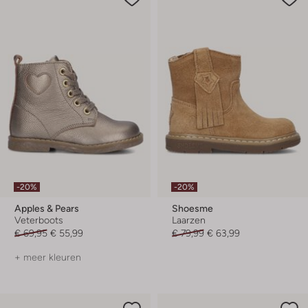
-20%
-20%
Apples & Pears
Shoesme
Veterboots
Laarzen
€ 69,95
€ 55,99
€ 79,99
€ 63,99
+ meer kleuren