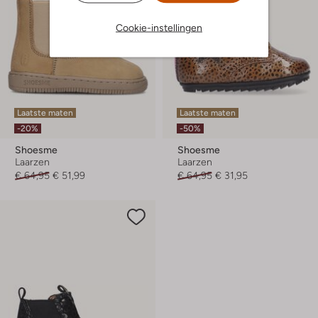
Cookie-instellingen
Laatste maten
Laatste maten
-20%
-50%
Shoesme
Shoesme
Laarzen
Laarzen
€ 64,95
€ 51,99
€ 64,95
€ 31,95