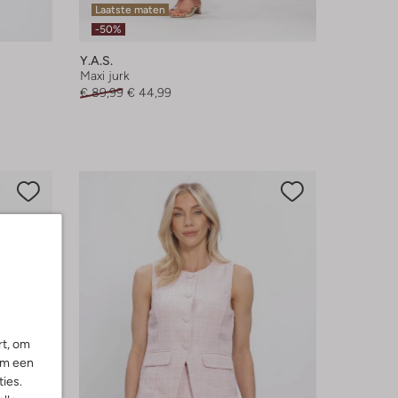
Laatste maten
-50%
Y.a.s.
Maxi jurk
€ 89,99
€ 44,99
rt, om
om een
ies.