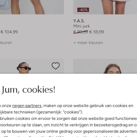
-40%
Y.a.s.
Mini jurk
€ 104,99
€ 99,99
€ 59,99
leuren
+ meer kleuren
Jum, cookies!
n onze
negen partners
, maken op onze website gebruik van cookies en
ijkbare technieken (gezamenlijk: "cookies").
bruiken cookies om ervoor te zorgen dat onze website goed functionee
oorkeuren op te slaan, om inzicht te verkrijgen in bezoekersgedrag en 
l op te bouwen van jouw online gedrag voor gepersonaliseerde advertent