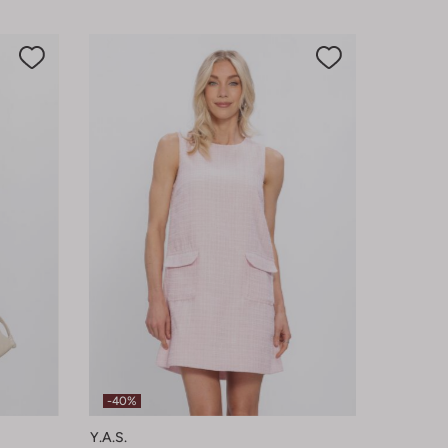
-40%
Y.a.s.