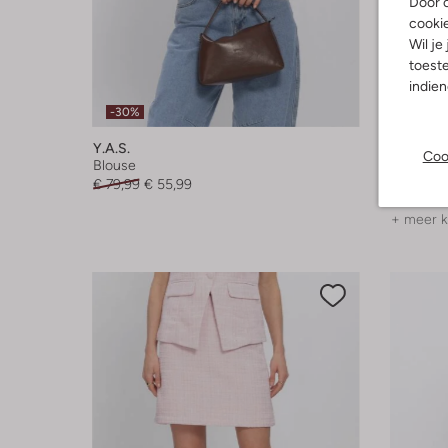
Door o
cooki
Wil je
toeste
indie
-30%
Y.a.s.
Y.a.s.
Coo
Blouse
Maxi jurk
€ 79,99
€ 55,99
€ 69,99
+ meer k