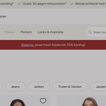
erzending*
Gratis 30 dagen retourneren*
Betaal achteraf met 
eren
Nieuw
Merken
Looks & inspiratie
Shop nu:
jouw must-haves tot 70% korting!
Jeans
Jurken
Truien & Vesten
Jasse