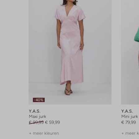
-40%
Y.a.s.
Y.a.s.
Maxi jurk
Mini jurk
€ 99,99
€ 59,99
€ 79,99
+ meer kleuren
+ meer k