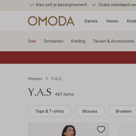
Kies zelf je bezorgmoment
Gratis standaard v
Dames
Heren
Kind
Sale
Schoenen
Kleding
Tassen & Accessoires
Merken
Y.a.s.
Y.A.S
467 items
Tops & T-shirts
Blouses
Broeken