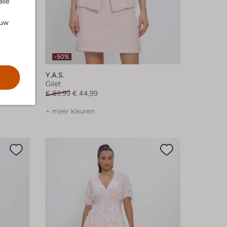
alle
ouw
-50%
Y.a.s.
Gilet
€ 89,99
€ 44,99
+ meer kleuren