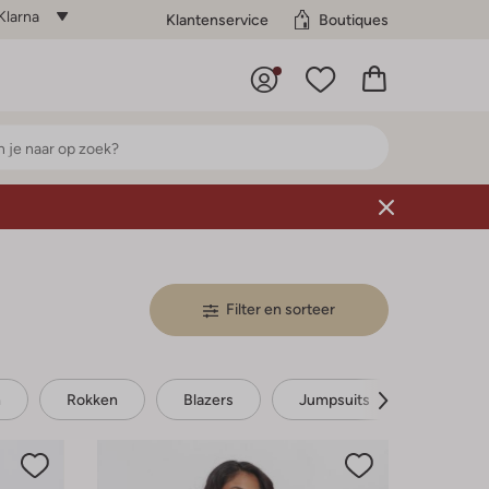
Klarna
Klantenservice
Boutiques
Filter en sorteer
n
Rokken
Blazers
Jumpsuits
Bruids