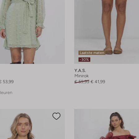
Laatste maten
-30%
Y.a.s.
Minirok
€ 53,99
€ 59,99
€ 41,99
leuren