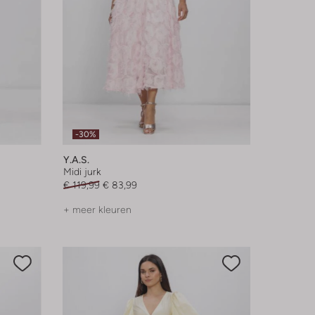
-30%
Y.a.s.
Midi jurk
€ 119,99
€ 83,99
+ meer kleuren