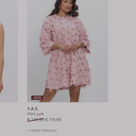
-20%
Y.a.s.
Mini jurk
€ 149,99
€ 119,99
+ meer kleuren