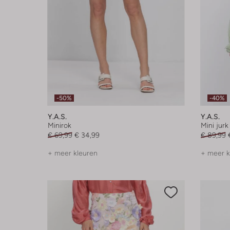
-50%
-40%
Y.a.s.
Y.a.s.
Minirok
Mini jurk
€ 69,99
€ 34,99
€ 89,99
+ meer kleuren
+ meer k