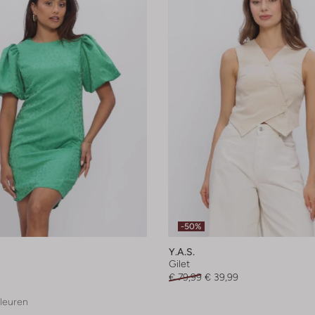
-50%
Y.a.s.
Gilet
€ 79,99
€ 39,99
leuren