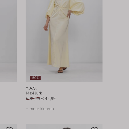
-50%
Y.a.s.
Maxi jurk
€ 89,99
€ 44,99
+ meer kleuren