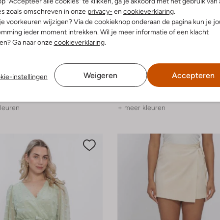
p "Accepteer alle cookies" te klikken, ga je akkoord met het gebruik van 
es zoals omschreven in onze
privacy-
en
cookieverklaring
.
 je voorkeuren wijzigen? Via de cookieknop onderaan de pagina kun je j
mming ieder moment intrekken. Wil je meer informatie of een klacht
nen? Ga naar onze
cookieverklaring
.
Laatste maten
-50%
Y.a.s.
Weigeren
Accepteren
kie-instellingen
Mini jurk
€ 89,99
€ 44,99
leuren
+ meer kleuren