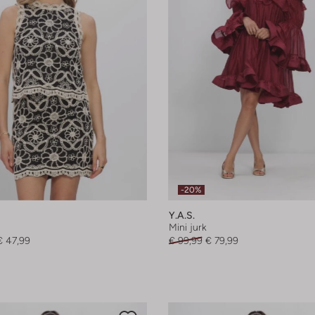
-20%
Y.a.s.
Mini jurk
€ 47,99
€ 99,99
€ 79,99