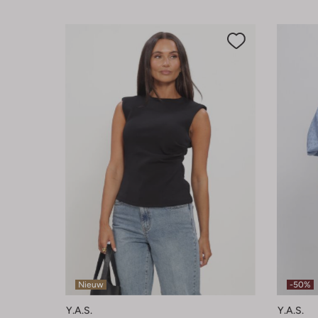
Nieuw
-50%
Y.a.s.
Y.a.s.