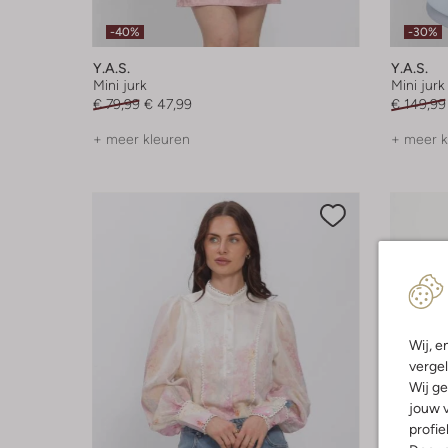
-40%
-30%
Y.a.s.
Y.a.s.
Mini jurk
Mini jurk
€ 79,99
€ 47,99
€ 149,99
+ meer kleuren
+ meer k
Wij, e
vergel
Wij ge
jouw v
profie