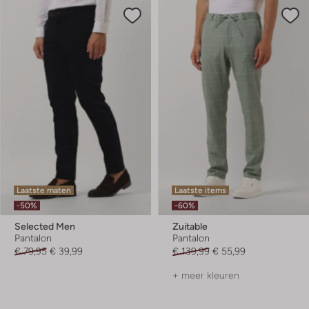
Laatste maten
Laatste items
-50%
-60%
Selected Men
Zuitable
Pantalon
Pantalon
€ 79,95
€ 39,99
€ 139,99
€ 55,99
+ meer kleuren