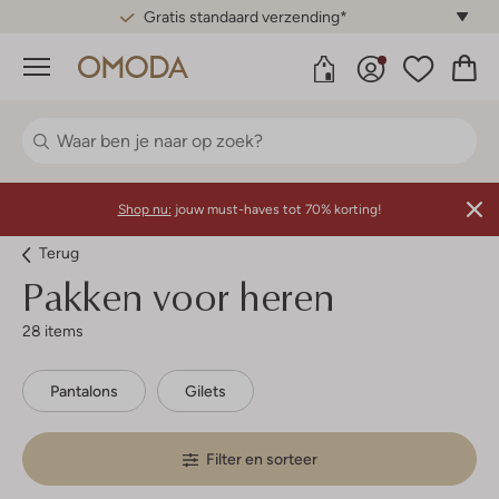
Gratis standaard verzending*
Menu
Shop nu:
jouw must-haves tot 70% korting!
Terug
Pakken voor heren
28 items
Pantalons
Gilets
Filter en sorteer