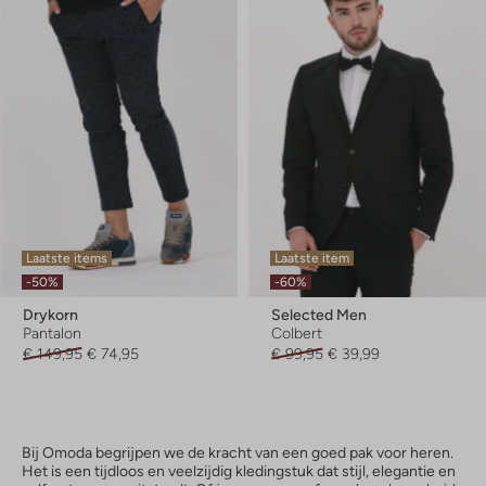
Laatste items
Laatste item
-50%
-60%
Drykorn
Selected Men
Pantalon
Colbert
€ 149,95
€ 74,95
€ 99,95
€ 39,99
Bij Omoda begrijpen we de kracht van een goed pak voor heren.
Het is een tijdloos en veelzijdig kledingstuk dat stijl, elegantie en