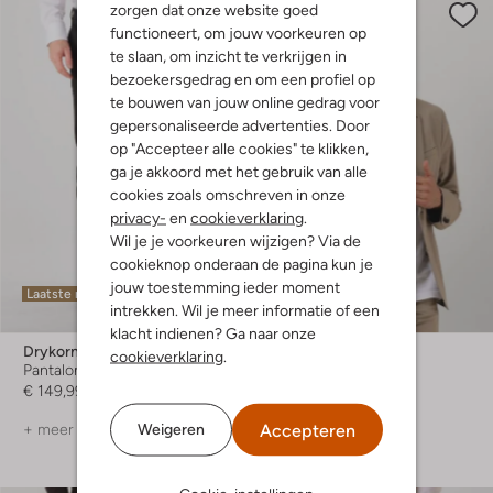
zorgen dat onze website goed
functioneert, om jouw voorkeuren op
te slaan, om inzicht te verkrijgen in
bezoekersgedrag en om een profiel op
te bouwen van jouw online gedrag voor
gepersonaliseerde advertenties. Door
op "Accepteer alle cookies" te klikken,
ga je akkoord met het gebruik van alle
cookies zoals omschreven in onze
privacy-
en
cookieverklaring
.
Wil je je voorkeuren wijzigen? Via de
cookieknop onderaan de pagina kun je
jouw toestemming ieder moment
Laatste maten
intrekken. Wil je meer informatie of een
-60%
klacht indienen? Ga naar onze
Drykorn
Drykorn
cookieverklaring
.
Pantalon
Colbert
€ 149,99
€ 299,95
€ 119,99
Accepteren
Weigeren
+ meer kleuren