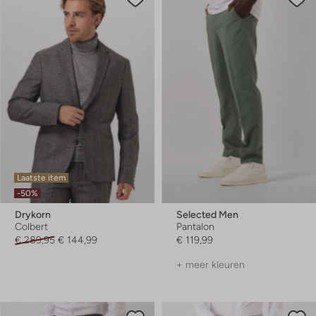
Laatste item
-50%
Drykorn
Selected Men
Colbert
Pantalon
€ 289,95
€ 144,99
€ 119,99
+ meer kleuren