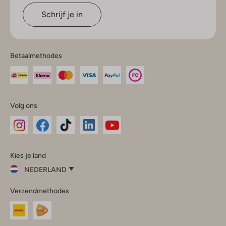
Schrijf je in
Betaalmethodes
Volg ons
Omoda
Omoda
Omoda
Omoda
Omoda
Kies je land
Instagram
Facebook
TikTok
LinkedIn
YouTube
NEDERLAND
Kies
Verzendmethodes
je
Sluit
land
Nederland