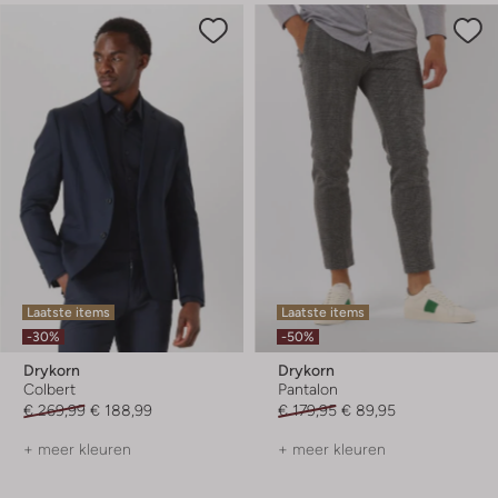
Laatste items
Laatste items
-30%
-50%
Drykorn
Drykorn
Colbert
Pantalon
€ 269,99
€ 188,99
€ 179,95
€ 89,95
+ meer kleuren
+ meer kleuren