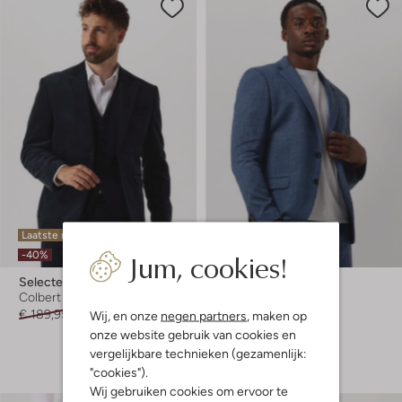
Laatste maten
Laatste maten
Jum, cookies!
-40%
-20%
Selected Men
Zuitable
Colbert
Colbert
€ 189,95
€ 113,99
€ 229,99
€ 183,99
Wij, en onze
negen partners
, maken op
onze website gebruik van cookies en
+ meer kleuren
vergelijkbare technieken (gezamenlijk:
"cookies").
Wij gebruiken cookies om ervoor te