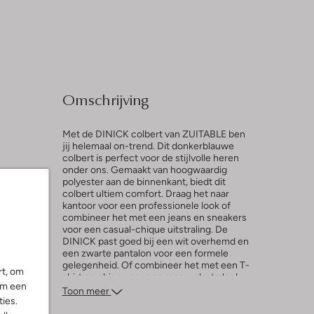
Omschrijving
Met de DINICK colbert van ZUITABLE ben
jij helemaal on-trend. Dit donkerblauwe
colbert is perfect voor de stijlvolle heren
onder ons. Gemaakt van hoogwaardig
l
polyester aan de binnenkant, biedt dit
colbert ultiem comfort. Draag het naar
ng
kantoor voor een professionele look of
combineer het met een jeans en sneakers
voor een casual-chique uitstraling. De
DINICK past goed bij een wit overhemd en
een zwarte pantalon voor een formele
gelegenheid. Of combineer het met een T-
rt, om
shirt en chino voor een meer relaxte look.
om een
Met dit colbert ben jij altijd fashionable
Toon meer
ies.
gekleed.