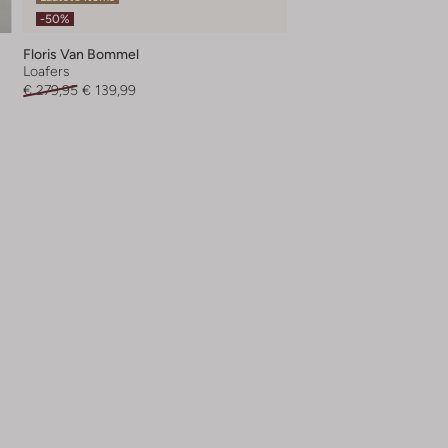
-50%
Floris Van Bommel
Loafers
€ 279,95
€ 139,99