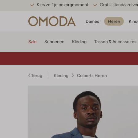
Kies zelf je bezorgmoment
Gratis standaard v
Dames
Heren
Kind
Sale
Schoenen
Kleding
Tassen & Accessoires
Terug
Kleding
Colberts Heren