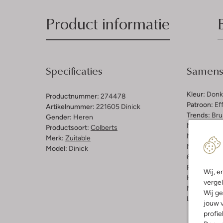
Product informatie
Specificaties
Samenst
Kleur:
Donk
Productnummer:
274478
Patroon:
Ef
Artikelnummer:
221605 Dinick
Trends:
Bru
Gender:
Heren
Materiaal b
Productsoort:
Colberts
Materiaal:
P
Merk:
Zuitable
Materiaalp
Model:
Dinick
67% Polyes
Pasvorm:
G
Wij, e
Halslijn:
Kr
vergel
Mouwlengt
Wij ge
Lengte:
Lan
jouw v
profie