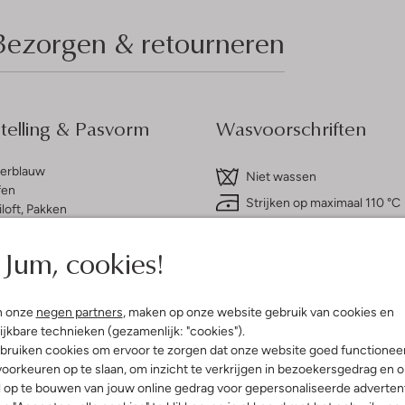
Bezorgen & retourneren
elling & Pasvorm
Wasvoorschriften
erblauw
Niet wassen
fen
Strijken op maximaal 110 °C
iloft, Pakken
innenkant:
Polyester
Kan niet in de droogtromme
olyester
Jum, cookies!
Gewone chemische reinigi
ercentages:
Niet bleken
ter, 25% Katoen En 8% Polyamide
etailleerd
n onze
negen partners
, maken op onze website gebruik van cookies en
aag
ijkbare technieken (gezamenlijk: "cookies").
e:
Lange Mouw
bruiken cookies om ervoor te zorgen dat onze website goed functionee
g
oorkeuren op te slaan, om inzicht te verkrijgen in bezoekersgedrag en 
l op te bouwen van jouw online gedrag voor gepersonaliseerde advertent