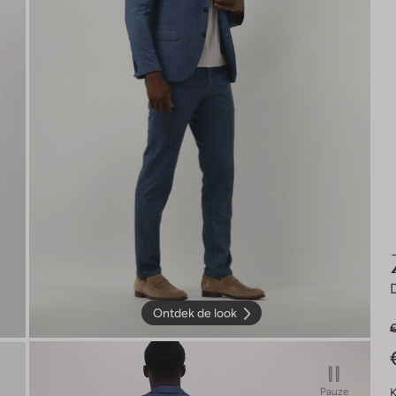
Ontdek de look
K
Pauze