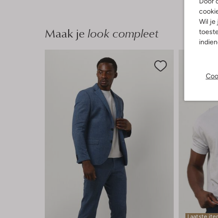
Door o
cooki
Wil je
Maak je
look compleet
toeste
indie
Coo
Laatste it