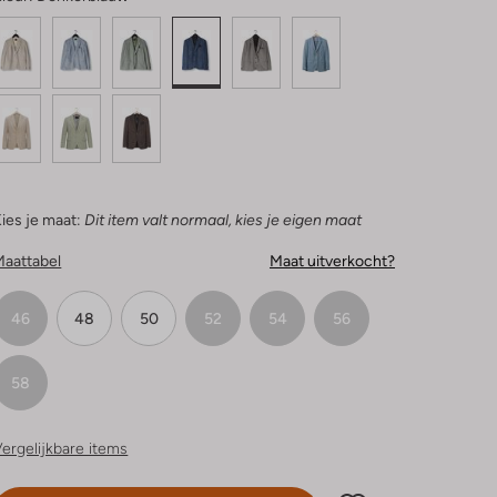
ies je maat:
Dit item valt normaal, kies je eigen maat
Maattabel
Maat uitverkocht?
46
48
50
52
54
56
58
ergelijkbare items