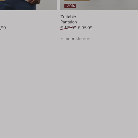
-20%
Zuitable
Pantalon
,99
€ 119,99
€ 95,99
+ meer kleuren