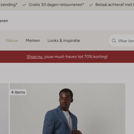
erzending*
Gratis 30 dagen retourneren*
Betaal achteraf met 
eren
Nieuw
Merken
Looks & inspiratie
Shop nu:
jouw must-haves tot 70% korting!
4 items