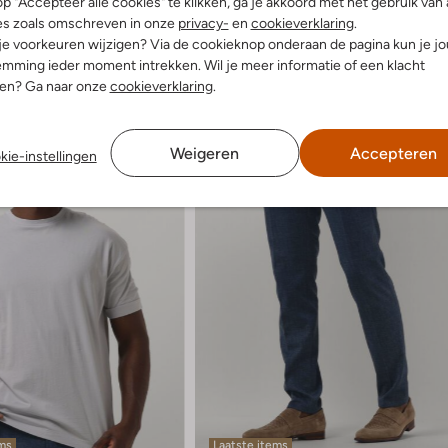
p "Accepteer alle cookies" te klikken, ga je akkoord met het gebruik van 
es zoals omschreven in onze
privacy-
en
cookieverklaring
.
 je voorkeuren wijzigen? Via de cookieknop onderaan de pagina kun je j
mming ieder moment intrekken. Wil je meer informatie of een klacht
nen? Ga naar onze
cookieverklaring
.
Weigeren
Accepteren
kie-instellingen
ems
Laatste items