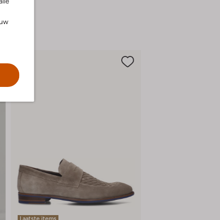
alle
ouw
Laatste items