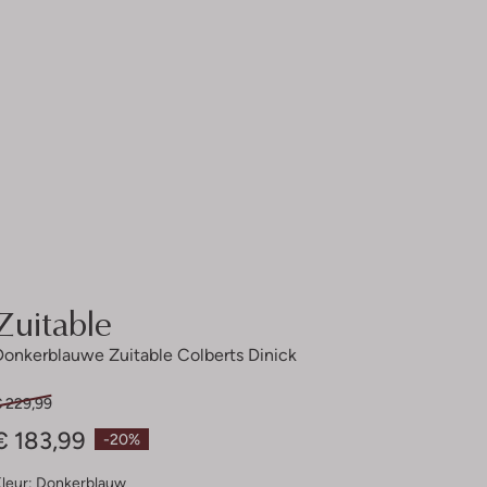
Zuitable
Donkerblauwe Zuitable Colberts Dinick
€ 229,99
€ 183,99
-20%
leur:
Donkerblauw