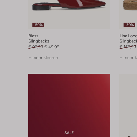
-50%
-30%
Blasz
Lina Locc
Slingbacks
Slingbac
€ 99,99
€ 49,99
€ 169,99
+ meer kleuren
+ meer k