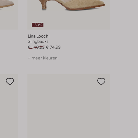
-50%
Lina Locchi
Slingbacks
€ 149,99
€ 74,99
+ meer kleuren