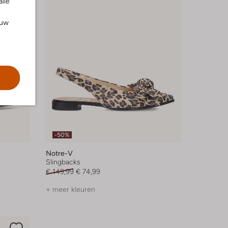
alle
ouw
-50%
Notre-V
Slingbacks
€ 149,99
€ 74,99
+ meer kleuren