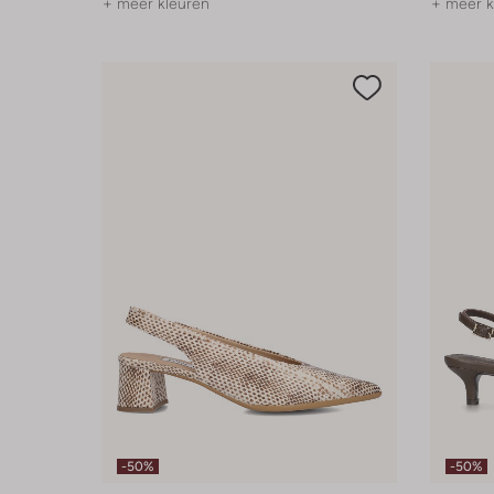
+ meer kleuren
+ meer k
-50%
-50%