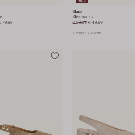
-50%
Blasz
ks
Slingbacks
€ 79,99
€ 99,99
€ 49,99
+ meer kleuren