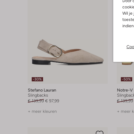
Door o
cooki
Wil je
toeste
indie
Coo
-30%
-50%
Stefano Lauran
Notre-V
Slingbacks
Slingbac
€ 139,99
€ 97,99
€ 139,99
+ meer kleuren
+ meer k