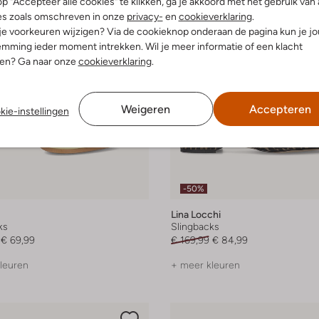
p "Accepteer alle cookies" te klikken, ga je akkoord met het gebruik van 
es zoals omschreven in onze
privacy-
en
cookieverklaring
.
 je voorkeuren wijzigen? Via de cookieknop onderaan de pagina kun je j
mming ieder moment intrekken. Wil je meer informatie of een klacht
nen? Ga naar onze
cookieverklaring
.
Weigeren
Accepteren
kie-instellingen
-50%
Lina Locchi
ks
Slingbacks
€ 69,99
€ 169,99
€ 84,99
leuren
+ meer kleuren