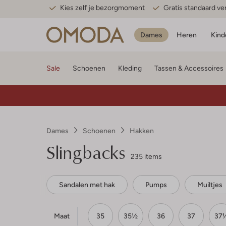
Kies zelf je bezorgmoment
Gratis standaard v
Dames
Heren
Kind
Sale
Schoenen
Kleding
Tassen & Accessoires
Dames
Schoenen
Hakken
Slingbacks
235 items
Sandalen met hak
Pumps
Muiltjes
Maat
35
35½
36
37
37