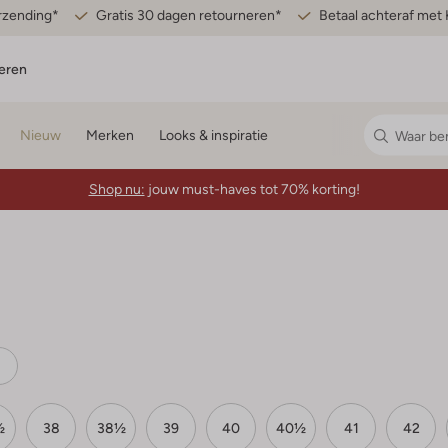
erzending*
Gratis 30 dagen retourneren*
Betaal achteraf met 
eren
Nieuw
Merken
Looks & inspiratie
Shop nu:
jouw must-haves tot 70% korting!
½
38
38½
39
40
40½
41
42