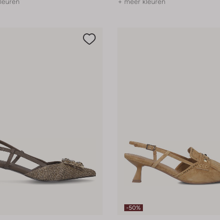
leuren
+ meer kleuren
-50%