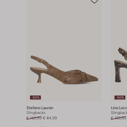
-50%
-50%
Stefano Lauran
Lina Locc
Slingbacks
Slingbac
€ 169,99
€ 84,99
€ 169,99