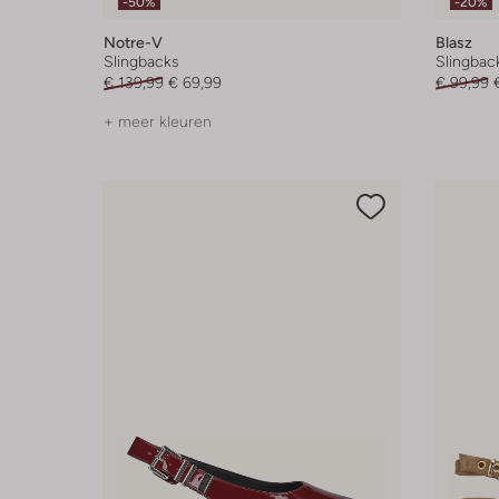
-50%
-20%
Notre-V
Blasz
Slingbacks
Slingbac
€ 139,99
€ 69,99
€ 99,99
+ meer kleuren