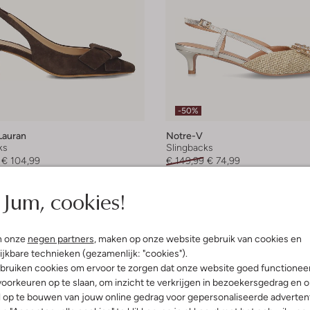
-50%
Lauran
Notre-V
ks
Slingbacks
€ 104,99
€ 149,99
€ 74,99
leuren
+ meer kleuren
Jum, cookies!
n onze
negen partners
, maken op onze website gebruik van cookies en
ijkbare technieken (gezamenlijk: "cookies").
bruiken cookies om ervoor te zorgen dat onze website goed functionee
oorkeuren op te slaan, om inzicht te verkrijgen in bezoekersgedrag en 
l op te bouwen van jouw online gedrag voor gepersonaliseerde advertent