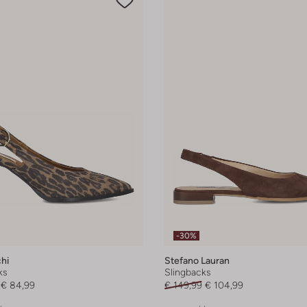
-30%
hi
Stefano Lauran
ks
Slingbacks
€ 84,99
€ 149,99
€ 104,99