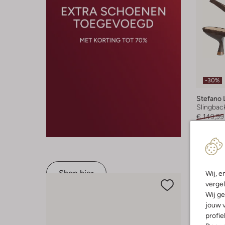
-30%
Stefano 
Slingbac
€ 149,99
+ meer k
Shop hier
Wij, e
vergel
Wij ge
jouw v
profie