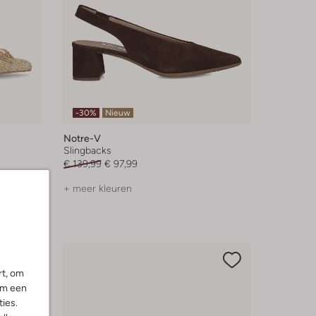
-30%
Nieuw
Notre-V
Slingbacks
€ 139,99
€ 97,99
+ meer kleuren
rt, om
om een
ies.