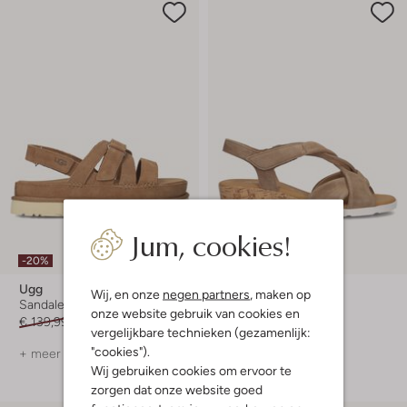
Jum, cookies!
-20%
-10%
Ugg
Gabor
Wij, en onze
negen partners
, maken op
Sandalen met hak
Sandalen met hak
onze website gebruik van cookies en
€ 139,99
€ 111,99
€ 99,99
€ 89,99
vergelijkbare technieken (gezamenlijk:
"cookies").
+ meer kleuren
+ meer kleuren
Wij gebruiken cookies om ervoor te
zorgen dat onze website goed