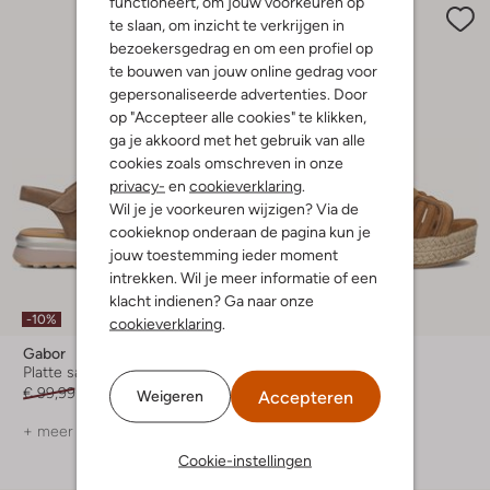
functioneert, om jouw voorkeuren op
te slaan, om inzicht te verkrijgen in
bezoekersgedrag en om een profiel op
te bouwen van jouw online gedrag voor
gepersonaliseerde advertenties. Door
op "Accepteer alle cookies" te klikken,
ga je akkoord met het gebruik van alle
cookies zoals omschreven in onze
privacy-
en
cookieverklaring
.
Wil je je voorkeuren wijzigen? Via de
cookieknop onderaan de pagina kun je
jouw toestemming ieder moment
intrekken. Wil je meer informatie of een
klacht indienen? Ga naar onze
-10%
-20%
cookieverklaring
.
Gabor
Notre-V
Platte sandalen
Sandalen met hak
€ 99,99
€ 89,99
€ 119,99
€ 95,99
Accepteren
Weigeren
+ meer kleuren
+ meer kleuren
Cookie-instellingen