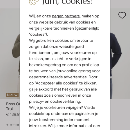
Wij, en onze
negen partners
, maken op
onze website gebruik van cookies en
vergelijkbare technieken (gezamenlijk:
"cookies").
Wij gebruiken cookies om ervoor te
zorgen dat onze website goed
functioneert, om jouw voorkeuren op
te slaan, om inzicht te verkrijgen in
bezoekersgedrag en om een profiel op
te bouwen van jouw online gedrag voor
gepersonaliseerde advertenties. Door
op "Accepteer alle cookies" te klikken,
ga je akkoord met het gebruik van alle
cookies zoals omschreven in onze
Nieuw
Nieuw
privacy-
en
cookieverklaring
.
Boss Orange
Boss Orange
Wil je je voorkeuren wijzigen? Via de
Trui
Trui
cookieknop onderaan de pagina kun je
€ 139,99
€ 119,99
jouw toestemming ieder moment
+ meer kleuren
intrekken. Wil je meer informatie of een