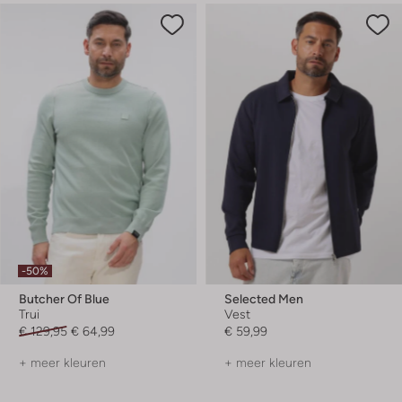
-50%
Butcher Of Blue
Selected Men
Trui
Vest
€ 129,95
€ 64,99
€ 59,99
+ meer kleuren
+ meer kleuren