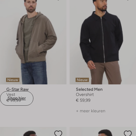
Nieuw
Nieuw
G-Star Raw
Selected Men
Vest
Overshirt
Shop hier
€ 99,99
€ 59,99
+ meer kleuren