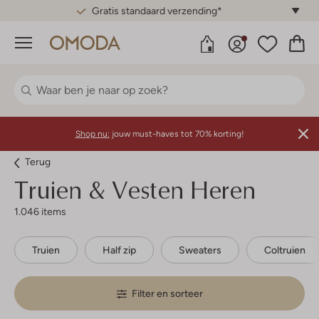
Gratis standaard verzending*
Menu
Shop nu:
jouw must-haves tot 70% korting!
Terug
Truien & Vesten Heren
1.046 items
Truien
Half zip
Sweaters
Coltruien
Filter en sorteer