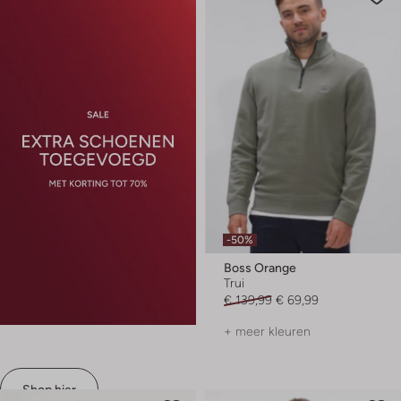
-50%
Boss Orange
Trui
€ 139,99
€ 69,99
+ meer kleuren
Shop hier