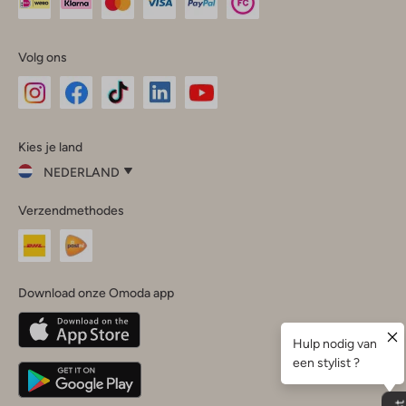
Volg ons
Omoda
Omoda
Omoda
Omoda
Omoda
Kies je land
Instagram
Facebook
TikTok
LinkedIn
YouTube
NEDERLAND
Kies
Verzendmethodes
je
Sluit
land
Nederland
België
(Nederlands)
Download onze Omoda app
Belgique
(Français)
Deutschland