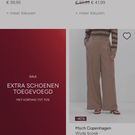
€ 59,95
€ 59,99
€ 41,99
+ meer kleuren
+ meer kleuren
-40%
Msch Copenhagen
Wijde broek