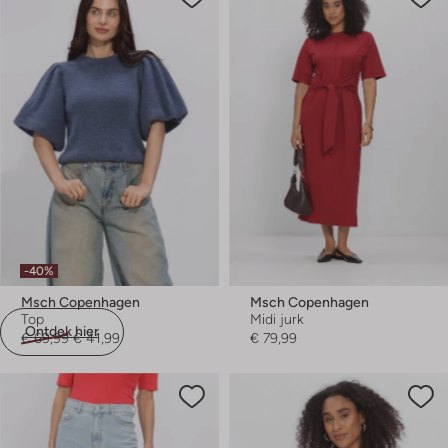
-40%
Msch Copenhagen
Msch Copenhagen
Top
Midi jurk
Ontdek hier
€ 69,99
€ 41,99
€ 79,99