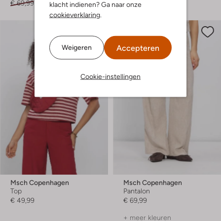
€ 69,99
€ 48,99
€ 99,99
klacht indienen? Ga naar onze
cookieverklaring
.
Accepteren
Weigeren
Cookie-instellingen
Msch Copenhagen
Msch Copenhagen
Top
Pantalon
€ 49,99
€ 69,99
+ meer kleuren