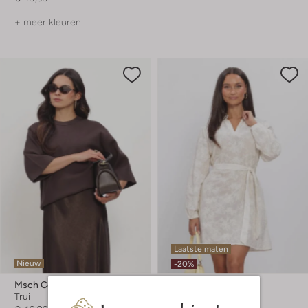
+ meer kleuren
Laatste maten
Nieuw
-20%
Msch Copenhagen
Msch Copenhagen
Trui
Mini jurk