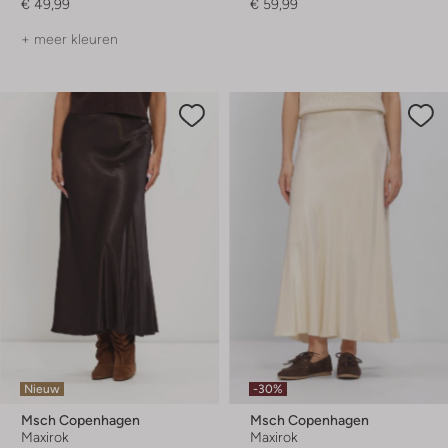
€ 49,99
€ 59,99
+ meer kleuren
Nieuw
-30%
Msch Copenhagen
Msch Copenhagen
Maxirok
Maxirok