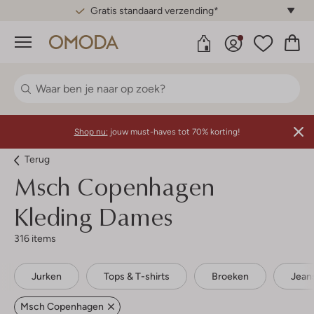
Gratis standaard verzending*
Menu
Shop nu:
jouw must-haves tot 70% korting!
Terug
Msch Copenhagen
Kleding Dames
316 items
Jurken
Tops & T-shirts
Broeken
Jean
Msch Copenhagen