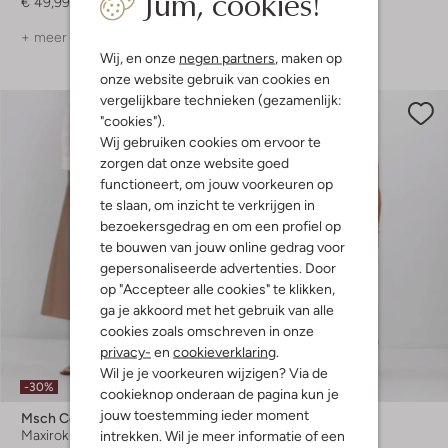
Jum, cookies!
€ 49,99
€ 99,99
€ 79,99
+ meer kleuren
Wij, en onze
negen partners
, maken op
onze website gebruik van cookies en
vergelijkbare technieken (gezamenlijk:
"cookies").
Wij gebruiken cookies om ervoor te
zorgen dat onze website goed
functioneert, om jouw voorkeuren op
te slaan, om inzicht te verkrijgen in
bezoekersgedrag en om een profiel op
te bouwen van jouw online gedrag voor
gepersonaliseerde advertenties. Door
op "Accepteer alle cookies" te klikken,
ga je akkoord met het gebruik van alle
cookies zoals omschreven in onze
privacy-
en
cookieverklaring
.
Wil je je voorkeuren wijzigen? Via de
-30%
cookieknop onderaan de pagina kun je
jouw toestemming ieder moment
Msch Copenhagen
Msch Copenhagen
intrekken. Wil je meer informatie of een
Maxirok
Maxi jurk