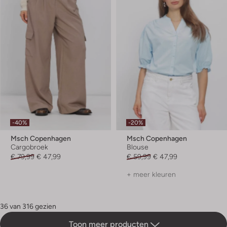
-40%
-20%
Msch Copenhagen
Msch Copenhagen
Cargobroek
Blouse
€ 79,99
€ 47,99
€ 59,99
€ 47,99
+ meer kleuren
36 van 316 gezien
Toon meer producten