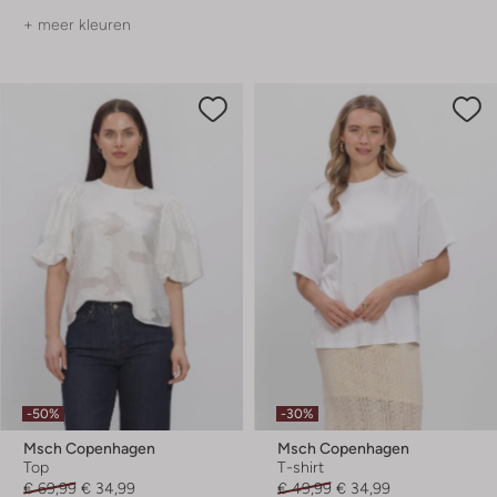
+ meer kleuren
-50%
-30%
Msch Copenhagen
Msch Copenhagen
Top
T-shirt
€ 69,99
€ 34,99
€ 49,99
€ 34,99