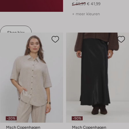
€ 69,99
€ 41,99
+ meer kleuren
Shop hier
-20%
-50%
Msch Copenhagen
Msch Copenhagen