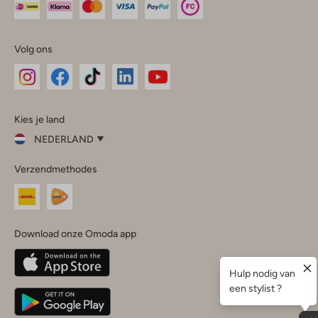
Volg ons
Omoda
Omoda
Omoda
Omoda
Omoda
Kies je land
Instagram
Facebook
TikTok
LinkedIn
YouTube
NEDERLAND
Kies
Verzendmethodes
je
Sluit
land
Nederland
België
(Nederlands)
Download onze Omoda app
Belgique
(Français)
Deutschland