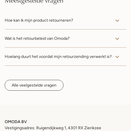
Meestgestelde vragen
Hoe kan ik mijn product retourneren?
Retourneer je bestelling eenvoudig via een servicepunt, een
Wat is het retourbeleid van Omoda?
Omoda boutique of laat je pakket thuis ophalen.
Lees meer...
Lees binnen welke termijn je kunt retourneren en aan welke
Hoelang duurt het voordat mijn retourzending verwerkt is?
voorwaarden je retourzending moet voldoen.
Lees meer...
Bekijk hoe lang het duurt voordat je retour bij ons binnen is,
wordt verwerkt en wordt terugbetaald.
Lees meer...
Alle veelgestelde vragen
OMODA BV
Vestigingsadres: Ruigendijkweg 1, 4301 RX Zierikzee