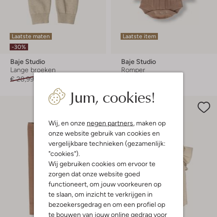
Laatste maten
Laatste item
-30%
Baje Studio
Baje Studio
Lange broeken
Romper
€ 28,99
€ 19,99
€ 38,99
Jum, cookies!
Wij, en onze
negen partners
, maken op
onze website gebruik van cookies en
vergelijkbare technieken (gezamenlijk:
"cookies").
Wij gebruiken cookies om ervoor te
zorgen dat onze website goed
functioneert, om jouw voorkeuren op
te slaan, om inzicht te verkrijgen in
bezoekersgedrag en om een profiel op
te bouwen van jouw online gedrag voor