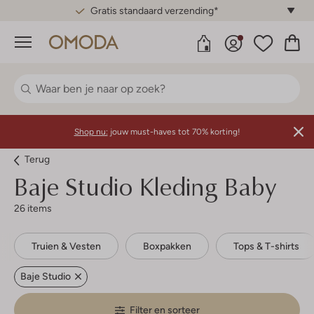
Gratis standaard verzending*
Menu
Shop nu:
jouw must-haves tot 70% korting!
Terug
Baje Studio
Kleding Baby
26 items
Truien & Vesten
Boxpakken
Tops & T-shirts
Baje Studio
Filter en sorteer