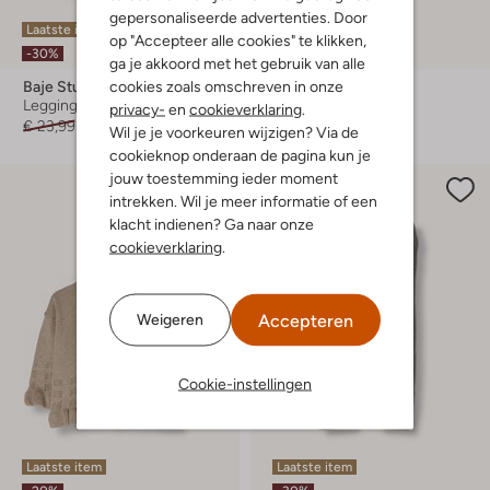
gepersonaliseerde advertenties. Door
Laatste item
Laatste item
op "Accepteer alle cookies" te klikken,
-30%
-20%
ga je akkoord met het gebruik van alle
cookies zoals omschreven in onze
Baje Studio
Baje Studio
Legging
Romper
privacy-
en
cookieverklaring
.
€ 23,99
€ 16,99
€ 38,99
€ 30,99
Wil je je voorkeuren wijzigen? Via de
cookieknop onderaan de pagina kun je
jouw toestemming ieder moment
intrekken. Wil je meer informatie of een
klacht indienen? Ga naar onze
cookieverklaring
.
Accepteren
Weigeren
Cookie-instellingen
Laatste item
Laatste item