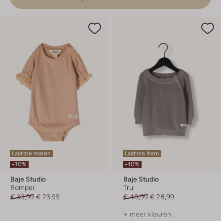
Laatste maten
Laatste item
-30%
-40%
Baje Studio
Baje Studio
Romper
Trui
€ 33,99
€ 23,99
€ 48,99
€ 28,99
+ meer kleuren