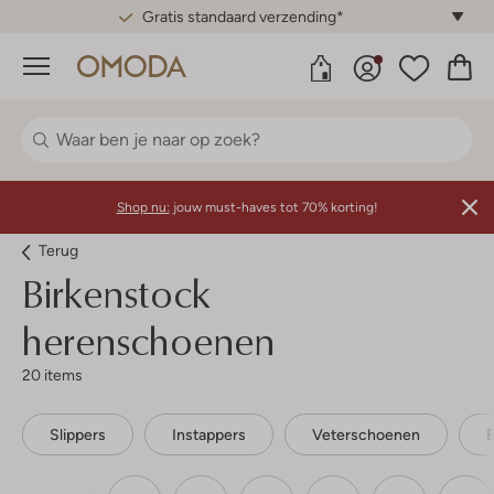
Gratis standaard verzending*
Menu
Shop nu:
jouw must-haves tot 70% korting!
Terug
Birkenstock
herenschoenen
20 items
Slippers
Instappers
Veterschoenen