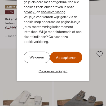
ga je akkoord met het gebruik van alle
cookies zoals omschreven in onze
Laatste items
Laatste maten
privacy-
en
cookieverklaring
.
-30%
-10%
Wil je je voorkeuren wijzigen? Via de
Birkenstock
Birkenstock
cookieknop onderaan de pagina kun je
Veterschoenen
Slippers
jouw toestemming ieder moment
€ 159,99
€ 111,99
€ 89,99
€ 80,99
intrekken. Wil je meer informatie of een
+ meer kleuren
+ meer kleuren
klacht indienen? Ga naar onze
cookieverklaring
.
Accepteren
Weigeren
Cookie-instellingen