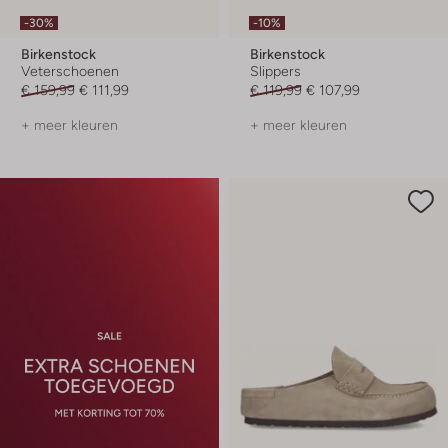
-30%
-10%
Birkenstock
Birkenstock
Veterschoenen
Slippers
€ 159,99
€ 111,99
€ 119,99
€ 107,99
+ meer kleuren
+ meer kleuren