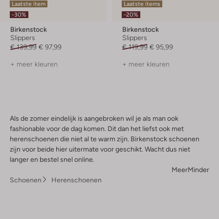
Laatste item
Laatste items
-30%
-20%
Birkenstock
Birkenstock
Slippers
Slippers
€ 139,99
€ 97,99
€ 119,99
€ 95,99
+ meer kleuren
+ meer kleuren
Als de zomer eindelijk is aangebroken wil je als man ook
fashionable voor de dag komen. Dit dan het liefst ook met
herenschoenen die niet al te warm zijn. Birkenstock schoenen
zijn voor beide hier uitermate voor geschikt. Wacht dus niet
langer en bestel snel online.
Meer
Minder
Schoenen
Herenschoenen