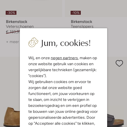
-30%
-10%
Birkenstock
Birkenstock
Veterschoenen
Teenslippers
€ 159,99
€ 111,99
€ 119,99
€ 107,99
Jum, cookies!
+ meer kleuren
+ meer kleuren
Wij, en onze
negen partners
, maken op
onze website gebruik van cookies en
vergelijkbare technieken (gezamenlijk:
"cookies").
Wij gebruiken cookies om ervoor te
zorgen dat onze website goed
functioneert, om jouw voorkeuren op
te slaan, om inzicht te verkrijgen in
bezoekersgedrag en om een profiel op
te bouwen van jouw online gedrag voor
gepersonaliseerde advertenties. Door
op "Accepteer alle cookies" te klikken,