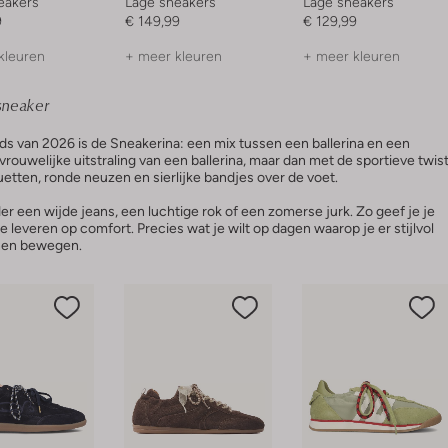
eakers
Lage sneakers
Lage sneakers
9
€ 149,99
€ 129,99
kleuren
+ meer kleuren
+ meer kleuren
 sneaker
s van 2026 is de Sneakerina: een mix tussen een ballerina en een
rouwelijke uitstraling van een ballerina, maar dan met de sportieve twis
uetten, ronde neuzen en sierlijke bandjes over de voet.
r een wijde jeans, een luchtige rok of een zomerse jurk. Zo geef je je
e leveren op comfort. Precies wat je wilt op dagen waarop je er stijlvol
unnen bewegen.