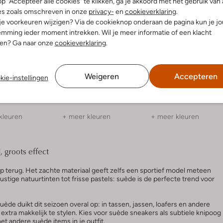
p "Accepteer alle cookies" te klikken, ga je akkoord met het gebruik van 
es zoals omschreven in onze
privacy-
en
cookieverklaring
.
 je voorkeuren wijzigen? Via de cookieknop onderaan de pagina kun je j
mming ieder moment intrekken. Wil je meer informatie of een klacht
nen? Ga naar onze
cookieverklaring
.
Laatste item
Nieuw
-50%
Weigeren
Accepteren
kie-instellingen
Nubikk
Polo Ralph Lauren
eakers
Lage sneakers
Lage sneakers
9
€ 69,99
€ 199,99
€ 99,99
€ 134,99
kleuren
+ meer kleuren
+ meer kleuren
, groots effect
p terug. Het zachte materiaal geeft zelfs een sportief model meteen
ustige natuurtinten tot frisse pastels: suède is de perfecte trend voor
 Suède duikt dit seizoen overal op: in tassen, jassen, loafers en andere
extra makkelijk te stylen. Kies voor suède sneakers als subtiele knipoog
met andere suède items in je outfit.