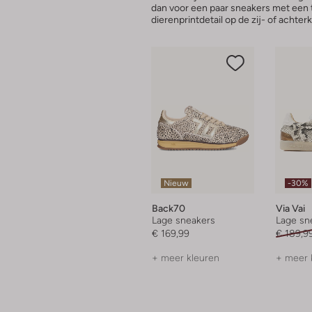
dan voor een paar sneakers met een t
dierenprintdetail op de zij- of achter
Nieuw
-30%
Back70
Via Vai
Lage sneakers
Lage sn
€ 169,99
€ 189,9
+ meer kleuren
+ meer 