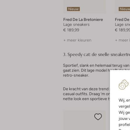
Nieuw
Nieu
Fred De La Bretoniere
Fred De 
Lage sneakers
Lage sn
€ 189,99
€ 189,9
+ meer kleuren
+ meer 
3. Speedy cat: de snelle sneakert
Sportief, slank en helemaal terug va
gaat zien. Dit lage model heeft die h
retro-sneaker.
De kracht van deze trend zit in de e
casual outfits. Draag ’m onder een
wi
nette look een sportieve twist te ge
Wij, e
vergel
Wij ge
jouw v
profie