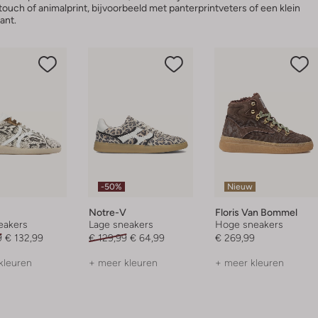
ouch of animalprint, bijvoorbeeld met panterprintveters of een klein
kant.
-50%
Nieuw
Notre-V
Floris Van Bommel
eakers
Lage sneakers
Hoge sneakers
9
€ 132,99
€ 129,99
€ 64,99
€ 269,99
kleuren
+ meer kleuren
+ meer kleuren