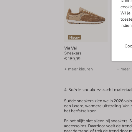
Door o
cooki
Wil je
toeste
indie
Nieuw
-50%
Coo
Via Vai
Mrp
Sneakers
Lage sn
€ 189,99
€ 139,9
+ meer kleuren
+ meer 
4. Suède sneakers: zacht materiaal
Suède sneakers zien we in 2026 volo
een luxere, warmere uitstraling. Van r
het herfstseizoen.
En het blijft niet alleen bij sneakers.
accessoires. Daardoor voelt de trend 
naar de trend, of trek de trend door 