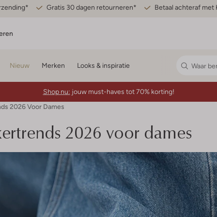
erzending*
Gratis 30 dagen retourneren*
Betaal achteraf met 
eren
Nieuw
Merken
Looks & inspiratie
Shop nu:
jouw must-haves tot 70% korting!
ends 2026 Voor Dames
akertrends 2026 voor dames