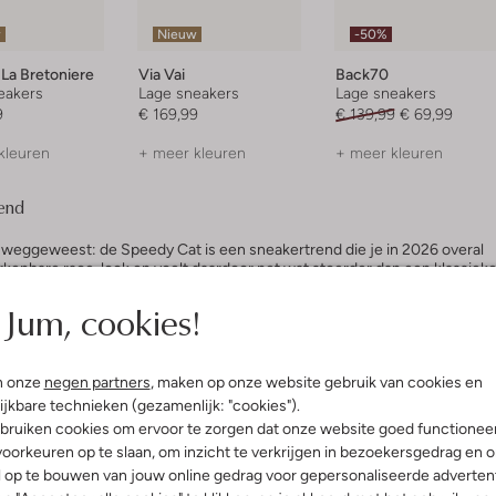
w
Nieuw
-50%
La Bretoniere
Via Vai
Back70
eakers
Lage sneakers
Lage sneakers
9
€ 169,99
€ 139,99
€ 69,99
kleuren
+ meer kleuren
+ meer kleuren
rend
n weggeweest: de Speedy Cat is een sneakertrend die je in 2026 overal
erkenbare race-look en voelt daardoor net wat stoerder dan een klassiek
Jum, cookies!
envoud. De Speedy Cat is smal, plat en makkelijk te combineren met
de leg jeans
voor een relaxte look, of juist onder een pantalon om een
ven.
n onze
negen partners
, maken op onze website gebruik van cookies en
ijkbare technieken (gezamenlijk: "cookies").
bruiken cookies om ervoor te zorgen dat onze website goed functionee
oorkeuren op te slaan, om inzicht te verkrijgen in bezoekersgedrag en 
l op te bouwen van jouw online gedrag voor gepersonaliseerde advertent