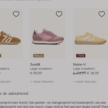
w
Nieuw
-70%
Sun68
Notre-V
eakers
Lage sneakers
Lage sneakers
9
€ 89,99
€ 129,99
€ 38,99
kleuren
+ meer kleuren
+ meer kleuren
je de animal-trend
renprint een trend. Van panter- en slangenprint tot koeienprint: we see
ge dierenprint net iets too much, maar vind je het wel een leuke trend? Kie