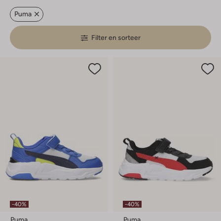
Puma
Filter en sorteer
-40%
-40%
Puma
Puma