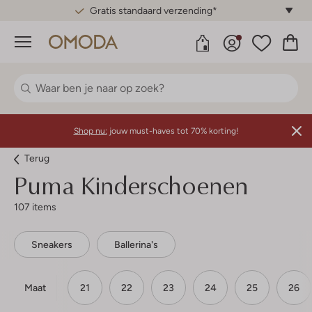
Gratis standaard verzending*
Menu
Shop nu:
jouw must-haves tot 70% korting!
Terug
Puma
Kinderschoenen
107 items
Sneakers
Ballerina's
Maat
21
22
23
24
25
26