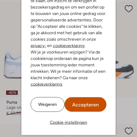
te slaan, om inzicht te verkrijgen in
bezoekersgedrag en om een profiel op
te bouwen van jouw online gedrag voor
gepersonaliseerde advertenties. Door
op "Accepteer alle cookies" te klikken,
ga je akkoord met het gebruik van alle
cookies zoals omschreven in onze
privacy-
en
cookieverklaring
.
Wil je je voorkeuren wijzigen? Via de
cookieknop onderaan de pagina kun je
jouw toestemming ieder moment
intrekken. Wil je meer informatie of een
klacht indienen? Ga naar onze
cookieverklaring
.
-40%
-40%
Puma
Puma
Accepteren
Weigeren
Lage sneakers
Lage sneakers
€ 59,99
€ 35,99
€ 59,99
€ 35,99
Cookie-instellingen