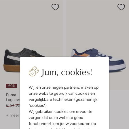
Jum, cookies!
-60%
-20%
Wij, en onze
negen partners
, maken op
onze website gebruik van cookies en
Puma
Puma
vergelijkbare technieken (gezamenlijk:
Lage sneakers
Lage sneakers
"cookies").
€ 54,99
€ 21,99
€ 39,99
€ 31,99
Wij gebruiken cookies om ervoor te
+ meer kleuren
+ meer kleuren
zorgen dat onze website goed
functioneert, om jouw voorkeuren op