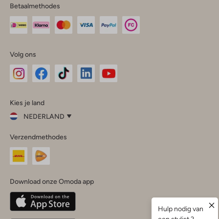
Betaalmethodes
Volg ons
Omoda
Omoda
Omoda
Omoda
Omoda
Kies je land
Instagram
Facebook
TikTok
LinkedIn
YouTube
NEDERLAND
Kies
Verzendmethodes
je
Sluit
land
Nederland
België
(Nederlands)
Download onze Omoda app
Belgique
(Français)
Deutschland