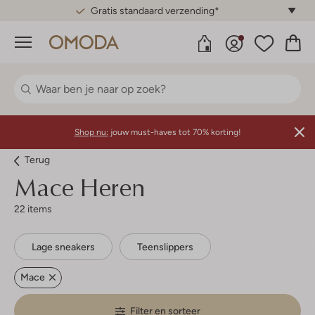
Gratis standaard verzending*
Menu
Shop nu:
jouw must-haves tot 70% korting!
Terug
Mace
Heren
22 items
Lage sneakers
Teenslippers
Mace
Filter en sorteer