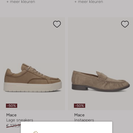
+ meer kleuren
+ meer kleuren
-50%
-50%
Mace
Mace
Lage sneakers
Instappers
€ 129,99
€ 64,99
€ 149,99
€ 74,99