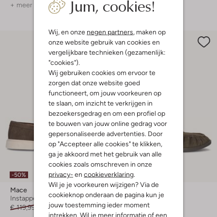
Jum, cookies!
+ meer kleuren
+ meer kleuren
Wij, en onze
negen partners
, maken op
onze website gebruik van cookies en
vergelijkbare technieken (gezamenlijk:
"cookies").
Wij gebruiken cookies om ervoor te
zorgen dat onze website goed
functioneert, om jouw voorkeuren op
te slaan, om inzicht te verkrijgen in
bezoekersgedrag en om een profiel op
te bouwen van jouw online gedrag voor
gepersonaliseerde advertenties. Door
op "Accepteer alle cookies" te klikken,
ga je akkoord met het gebruik van alle
cookies zoals omschreven in onze
privacy-
en
cookieverklaring
.
-50%
-50%
Wil je je voorkeuren wijzigen? Via de
Mace
Mace
cookieknop onderaan de pagina kun je
Instappers
Instappers
jouw toestemming ieder moment
€ 119,99
€ 59,99
€ 149,99
€ 74,99
intrekken. Wil je meer informatie of een