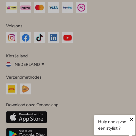
Volg ons
Omoda
Omoda
Omoda
Omoda
Omoda
Kies je land
Instagram
Facebook
TikTok
LinkedIn
YouTube
NEDERLAND
Kies
Verzendmethodes
je
Sluit
land
Nederland
België
(Nederlands)
Download onze Omoda app
Belgique
(Français)
Deutschland