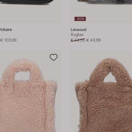
-20%
oltaire
Liewood
Rugtas
€ 103,99
€ 54,95
€ 43,99