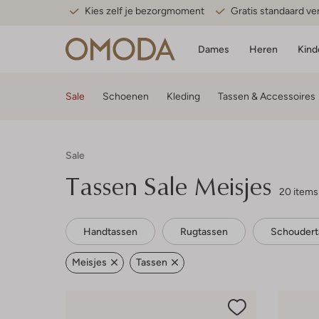
Kies zelf je bezorgmoment
Gratis standaard v
Dames
Heren
Kind
Sale
Schoenen
Kleding
Tassen & Accessoires
Sale
Tassen Sale Meisjes
20 items
Handtassen
Rugtassen
Schoudert
Meisjes
Tassen