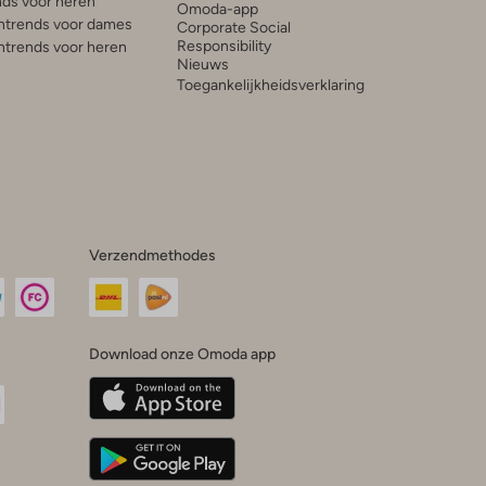
ds voor heren
Omoda-app
trends voor dames
Corporate Social
Responsibility
trends voor heren
Nieuws
Toegankelijkheidsverklaring
Verzendmethodes
Download onze Omoda app
oda
n
uTube