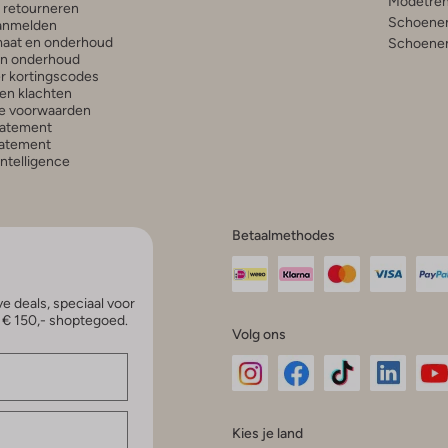
Modetren
n retourneren
Schoenen
anmelden
aat en onderhoud
Schoenen
en onderhoud
r kortingscodes
en klachten
e voorwaarden
tatement
atement
 Intelligence
Betaalmethodes
e deals, speciaal voor
p € 150,- shoptegoed.
Volg ons
Omoda
Omoda
Omoda
Omoda
Om
Kies je land
Instagram
Facebook
TikTok
LinkedI
Yo