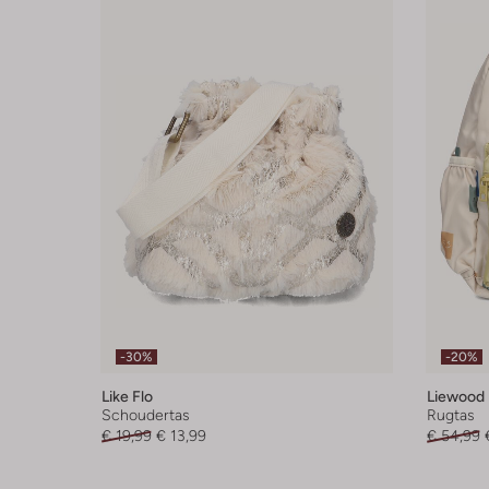
-30%
-20%
Like Flo
Liewood
Schoudertas
Rugtas
€ 19,99
€ 13,99
€ 54,99