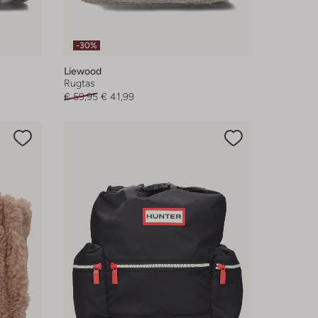
-30%
Liewood
Rugtas
€ 59,95
€ 41,99