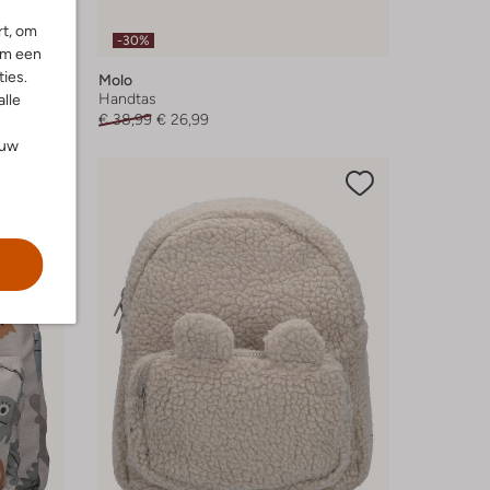
rt, om
-30%
om een
ies.
Molo
Handtas
alle
€ 38,99
€ 26,99
ouw