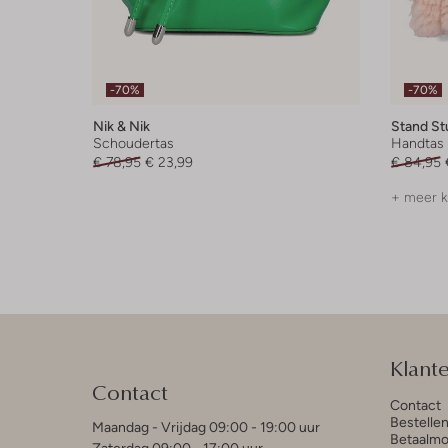
-70%
-70%
Nik & Nik
Stand St
Schoudertas
Handtas
€ 78,95
€ 23,99
€ 84,95
+ meer k
Klant
Contact
Contact
Bestelle
Maandag - Vrijdag 09:00 - 19:00 uur
Betaalmo
Zaterdag 09:00 - 17:00 uur