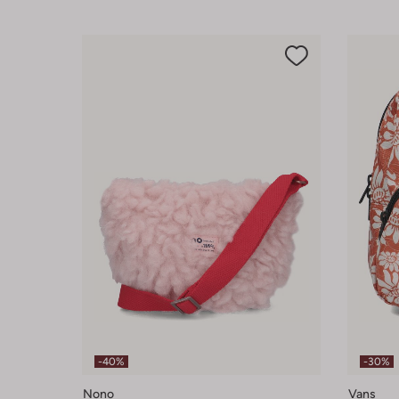
-40%
-30%
Nono
Vans