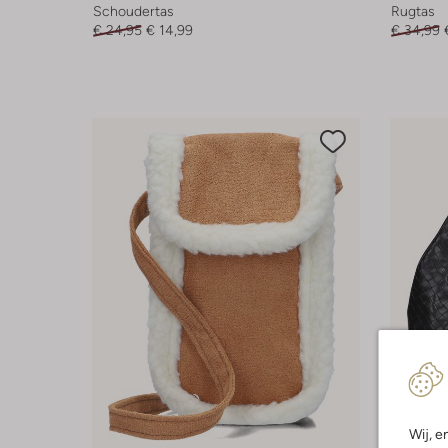
Schoudertas
Rugtas
€ 24,95
€ 14,99
€ 34,99
Wij, e