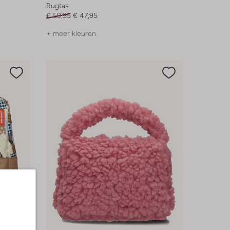
Rugtas
€ 59,95
€ 47,95
+ meer kleuren