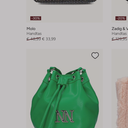
-30%
-20%
Molo
Zadig & V
Handtas
Handtas
€ 48,99
€ 33,99
€ 129,95