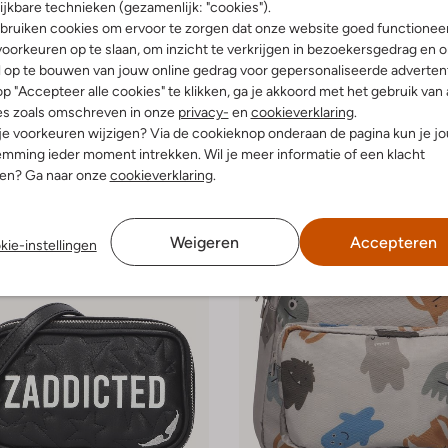
ijkbare technieken (gezamenlijk: "cookies").
bruiken cookies om ervoor te zorgen dat onze website goed functionee
-30%
oorkeuren op te slaan, om inzicht te verkrijgen in bezoekersgedrag en 
l op te bouwen van jouw online gedrag voor gepersonaliseerde advertent
Hello Hossy
Rugtas
p "Accepteer alle cookies" te klikken, ga je akkoord met het gebruik van 
€ 53,99
€ 54,99
€ 37,99
es zoals omschreven in onze
privacy-
en
cookieverklaring
.
 je voorkeuren wijzigen? Via de cookieknop onderaan de pagina kun je j
mming ieder moment intrekken. Wil je meer informatie of een klacht
nen? Ga naar onze
cookieverklaring
.
Weigeren
Accepteren
kie-instellingen