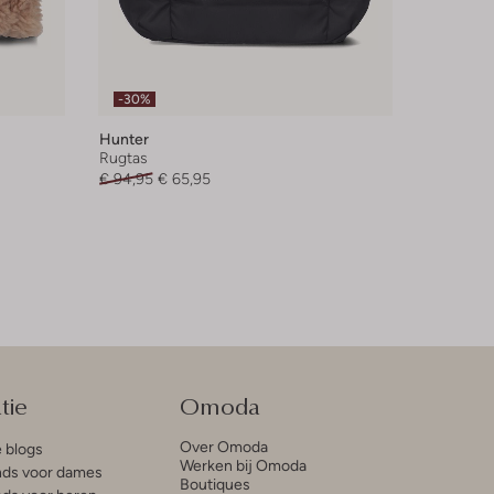
-30%
Hunter
Rugtas
€ 94,95
€ 65,95
tie
Omoda
Over Omoda
e blogs
Werken bij Omoda
ds voor dames
Boutiques