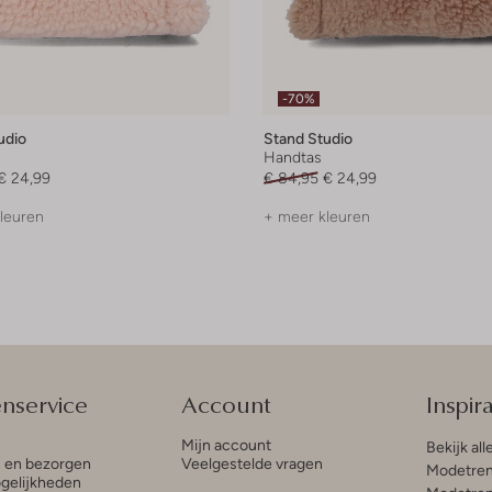
-70%
udio
Stand Studio
Handtas
€ 24,99
€ 84,95
€ 24,99
leuren
+ meer kleuren
enservice
Account
Inspira
Mijn account
Bekijk all
n en bezorgen
Veelgestelde vragen
Modetren
gelijkheden