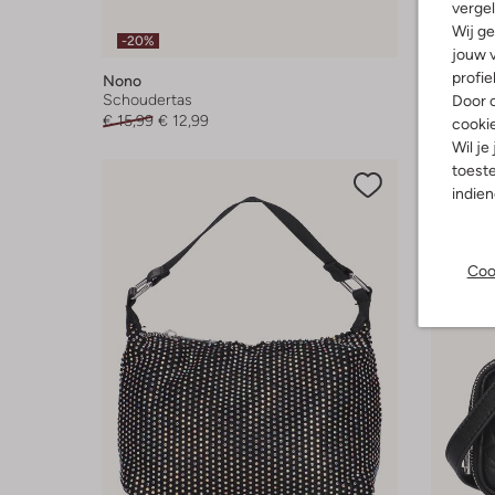
vergel
Wij ge
-20%
-30%
jouw v
profie
Nono
Nik & Nik
Schoudertas
Handtas
Door o
€ 15,99
€ 12,99
€ 76,99
cooki
Wil je
toeste
indie
Coo