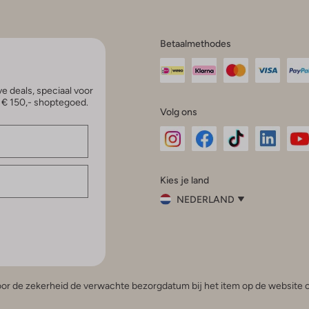
Betaalmethodes
e deals, speciaal voor
p € 150,- shoptegoed.
Volg ons
Omoda
Omoda
Omoda
Omoda
Om
Kies je land
Instagram
Facebook
TikTok
LinkedI
Yo
NEDERLAND
Kies
je
Sluit
land
Nederland
België
(Nederlands)
 voor de zekerheid de verwachte bezorgdatum bij het item op de website o
Belgique
(Français)