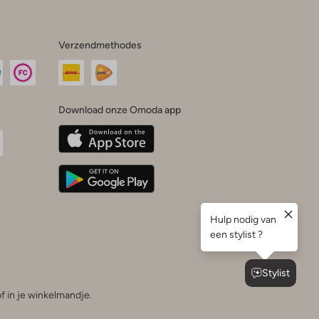
Verzendmethodes
Download onze Omoda app
oda
n
uTube
f in je winkelmandje.