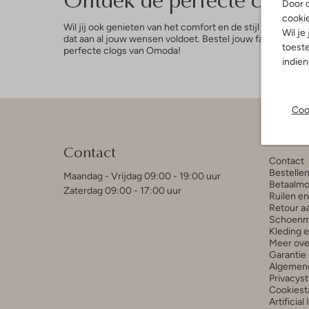
Door o
cooki
Wil jij ook genieten van het comfort en de stijl van clogs
Wil je
dat aan al jouw wensen voldoet. Bestel jouw favoriete cl
toeste
perfecte clogs van Omoda!
indie
Coo
Klant
Contact
Contact
Bestelle
Maandag - Vrijdag 09:00 - 19:00 uur
Betaalmo
Zaterdag 09:00 - 17:00 uur
Ruilen e
Retour a
Schoenm
Kleding 
Meer ove
Garantie 
Algemen
Privacys
Cookiest
Artificial