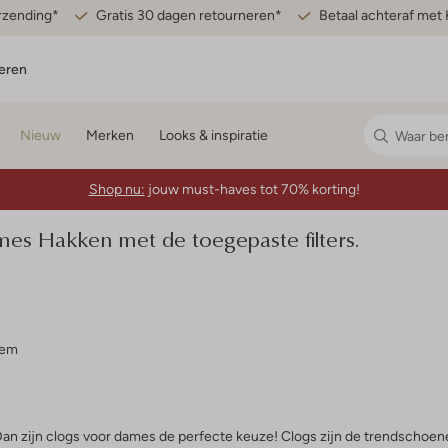
erzending*
Gratis 30 dagen retourneren*
Betaal achteraf met 
eren
Nieuw
Merken
Looks & inspiratie
Shop nu:
jouw must-haves tot 70% korting!
s Hakken met de toegepaste filters.
tem
an zijn clogs voor dames de perfecte keuze! Clogs zijn de trendschoen