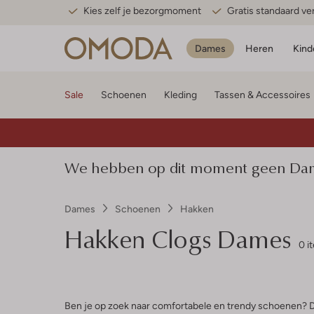
Kies zelf je bezorgmoment
Gratis standaard v
Dames
Heren
Kind
Sale
Schoenen
Kleding
Tassen & Accessoires
We hebben op dit moment geen Dame
Dames
Schoenen
Hakken
Hakken Clogs Dames
0 i
Ben je op zoek naar comfortabele en trendy schoenen? D