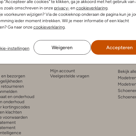
p "Accepteer alle cookies" te klikken, ga je akkoord met het gebruik van 
es zoals omschreven in onze
privacy-
en
cookieverklaring
.
 voor dames? Neem dan snel een kijkje in de uitgebreide collectie bij Omo
 je voorkeuren wijzigen? Via de cookieknop onderaan de pagina kun je j
ogs eenvoudig online en ervaar zelf het comfort en de veelzijdigheid van
mming ieder moment intrekken. Wil je meer informatie of een klacht
nen? Ga naar onze
cookieverklaring
.
Weigeren
Accepteren
kie-instellingen
enservice
Account
Inspira
Mijn account
Bekijk all
n en bezorgen
Veelgestelde vragen
Modetren
gelijkheden
Modetren
n retourneren
Schoenen
anmelden
aat en onderhoud
Schoenen
en onderhoud
r kortingscodes
en klachten
e voorwaarden
tatement
atement
 Intelligence