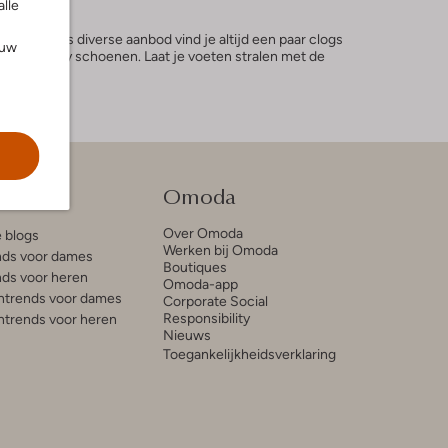
alle
da. Met ons diverse aanbod vind je altijd een paar clogs
ouw
 deze trendy schoenen. Laat je voeten stralen met de
tie
Omoda
Over Omoda
e blogs
Werken bij Omoda
ds voor dames
Boutiques
ds voor heren
Omoda-app
trends voor dames
Corporate Social
Responsibility
trends voor heren
Nieuws
Toegankelijkheidsverklaring