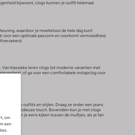
elegenheid bijwoont, clogs kunnen je outfit helemaal
steuning, waardoor je moeiteloos de hele dag kunt
gt voor een optimale pasvorm en voorkomt vermoeidheid.
lfverzekerd.
. Van klassieke leren clogs tot moderne varianten met
 gelegenheid, of ga voor een comfortabele instapclog voor
schillende outfits en stijlen. Draag ze onder een jeans
 outfit een modieuze touch. Bovendien kun je met clogs
en. Ook kun je eens kijken tussen de muiltjes, als je fan
rt, om
om een
ies.