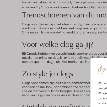
bieden niet alleen ultiem comfort, maar zijn ook stijlvol 
afmaken. Bij Omoda vind je een uitgebreide collectie clogs
Trendschoenen van dit mo
Clogs voor dames zijn niet alleen trendy, maar ook uite
rondlopen. Bovendien hebben veel clogs een ergonomisch
Of je nu een lange wandeling maakt of urenlang op kantoor
Voor welke clog ga jij?
Bij Omoda hebben we verschillende soorten clogs voor dam
opvallende prints en details, er is voor elk wat wils. Ki
een ontspannen dagje uit. Met merken als Notre-V, Red Rag
Zo style je clogs
Clogs voor dames zijn niet alleen comfortabel, maar ook 
Wij, e
voor een casual look, of combineer ze met een jurkje voor
vergel
spelen met verschillende hoogtes, kleuren en materialen, w
Wij ge
bent van clogs dan ook zeker van deze schoenen.
jouw v
profie
Ontdek de perfecte clogs