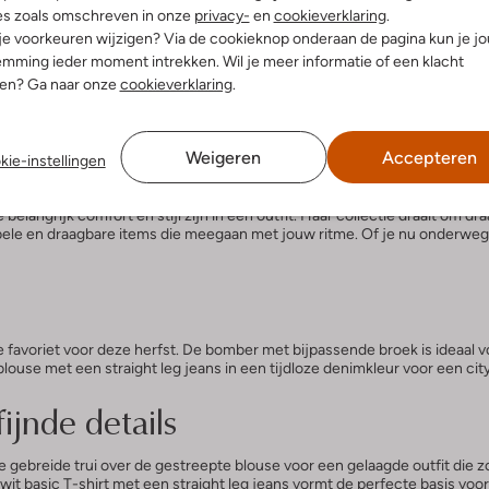
es zoals omschreven in onze
privacy-
en
cookieverklaring
.
 je voorkeuren wijzigen? Via de cookieknop onderaan de pagina kun je j
a x Nina Warink
mming ieder moment intrekken. Wil je meer informatie of een klacht
nen? Ga naar onze
cookieverklaring
.
een ode aan stijl die past bij het leven van nu. Van zachte knitwear tot 
 wat écht belangrijk is.
looks
Weigeren
Accepteren
kie-instellingen
langrijk comfort én stijl zijn in één outfit. Haar collectie draait om dr
rtabele en draagbare items die meegaan met jouw ritme. Of je nu onderweg
favoriet voor deze herfst. De bomber met bijpassende broek is ideaal voo
use met een straight leg jeans in een tijdloze denimkleur voor een cityp
jnde details
e gebreide trui over de gestreepte blouse voor een gelaagde outfit die zo
n wit basic T-shirt met een straight leg jeans vormt de perfecte basis vo