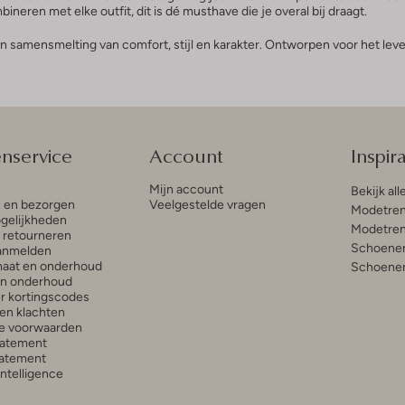
eren met elke outfit, dit is dé musthave die je overal bij draagt.
 samensmelting van comfort, stijl en karakter. Ontworpen voor het leve
enservice
Account
Inspira
Mijn account
Bekijk all
n en bezorgen
Veelgestelde vragen
Modetren
gelijkheden
Modetren
n retourneren
Schoenen
anmelden
aat en onderhoud
Schoenen
en onderhoud
r kortingscodes
en klachten
e voorwaarden
tatement
atement
 Intelligence