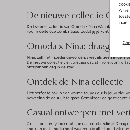
cooki
Wil je
De nieuwe collectie Omod
toeste
indie
De tweede collectie van Omoda x Nina Warink is er. Het is 
voor moeiteloze combinaties, zodat jij je kunt focussen op
Omoda x Nina: draagbare 
Coo
Nina, zelf net moeder geworden, weet als geen ander hoe be
De nieuwe collectie viert precies dat: stijlvolle, comfo
ontspannen dag in de stad.
Ontdek de Nina-collectie
Het perfecte pak in een warme taupekleur is jouw nieuwe 
beweging de deur uit te gaan. Combineer de gestreepte blo
Casual ontwerpen met verfi
Zin in een comfy look met een casual uitstraling? Draag d
snel een outfit nodig hebt waarmee je altijd goed zit: ee