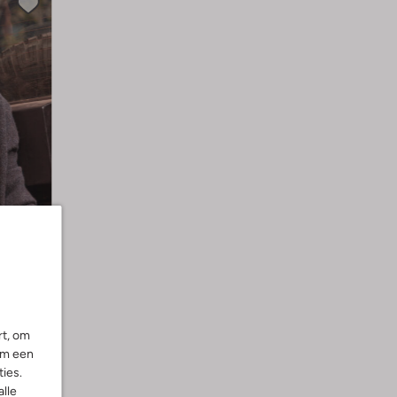
rt, om
om een
ies.
alle