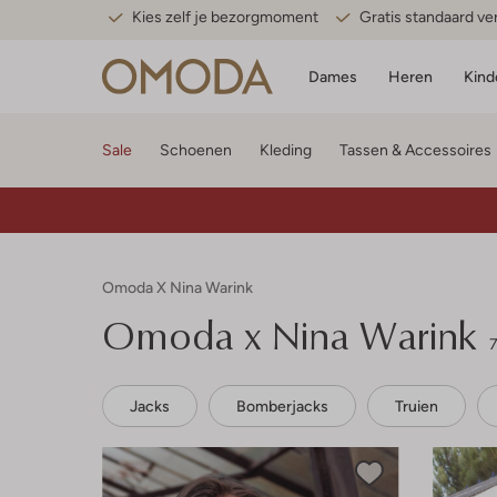
Kies zelf je bezorgmoment
Gratis standaard v
Dames
Heren
Kind
Sale
Schoenen
Kleding
Tassen & Accessoires
Omoda X Nina Warink
Omoda x Nina Warink
7
Jacks
Bomberjacks
Truien