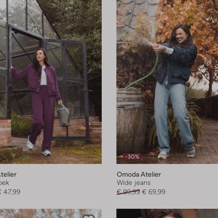
-30%
elier
Omoda Atelier
oek
Wide jeans
€ 47,99
€ 99,99
€ 69,99