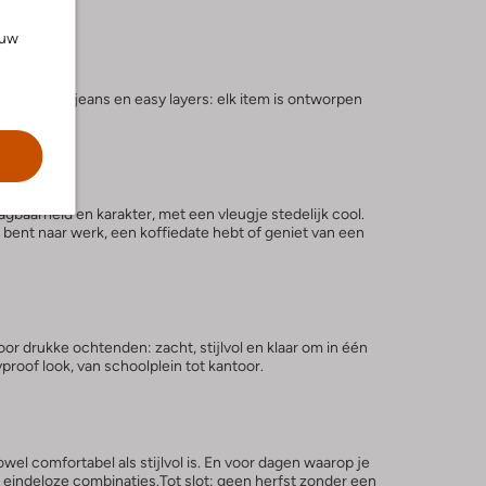
ouw
de perfecte jeans en easy layers: elk item is ontworpen
aagbaarheid en karakter, met een vleugje stedelijk cool.
 bent naar werk, een koffiedate hebt of geniet van een
r drukke ochtenden: zacht, stijlvol en klaar om in één
roof look, van schoolplein tot kantoor.
wel comfortabel als stijlvol is. En voor dagen waarop je
or eindeloze combinaties.Tot slot: geen herfst zonder een