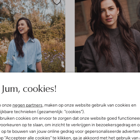
Jum, cookies!
e maten
Laatste maten
n onze
negen partners
, maken op onze website gebruik van cookies en
-20%
ijkbare technieken (gezamenlijk: "cookies").
bruiken cookies om ervoor te zorgen dat onze website goed functionee
elier
Omoda Atelier
oorkeuren op te slaan, om inzicht te verkrijgen in bezoekersgedrag en 
Trui
l op te bouwen van jouw online gedrag voor gepersonaliseerde advertent
€ 55,99
€ 89,99
€ 71,99
p "Accepteer alle cookies" te klikken, ga je akkoord met het gebruik van 