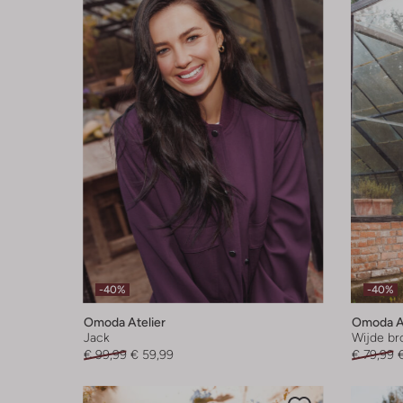
-40%
-40%
Omoda Atelier
Omoda At
Jack
Wijde br
€ 99,99
€ 59,99
€ 79,99