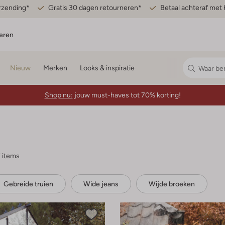
erzending*
Gratis 30 dagen retourneren*
Betaal achteraf met 
eren
Nieuw
Merken
Looks & inspiratie
Shop nu:
jouw must-haves tot 70% korting!
 items
Gebreide truien
Wide jeans
Wijde broeken