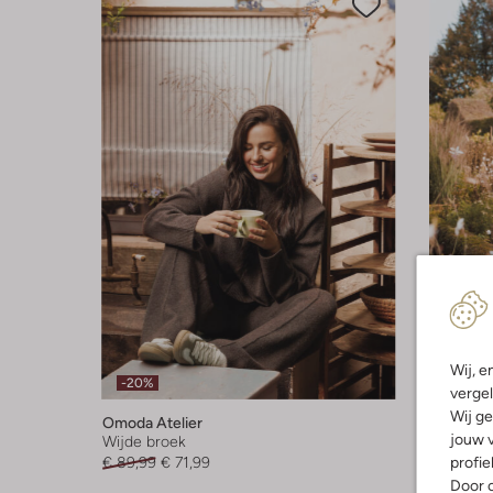
Laatst
Wij, e
-20%
-20%
vergel
Wij ge
Omoda Atelier
Omoda At
jouw v
Wijde broek
Blouse
profie
€ 89,99
€ 71,99
€ 69,99
Door o