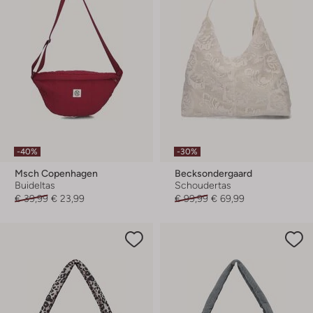
-40%
-30%
Msch Copenhagen
Becksondergaard
Buideltas
Schoudertas
€ 39,99
€ 23,99
€ 99,99
€ 69,99