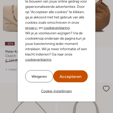
te bouwen van jouw online gedrag voor
gepersonaliseerde advertenties. Door
op "Accepteer alle cookies" te klikken,
ga je akkoord met het gebruik van alle
cookies zoals omschreven in onze
privacy-
en
cookieverklaring
.
Wil je je voorkeuren wijzigen? Via de
cookieknop onderaan de pagina kun je
jouw toestemming ieder moment
-30%
-20%
intrekken. Wil je meer informatie of een
Peter Kaiser
Unisa
klacht indienen? Ga naar onze
Clutch
Schoudertas
cookieverklaring
.
€ 139,99
€ 97,99
€ 109,99
€ 87,99
+ meer kleuren
+ meer kleuren
Accepteren
Weigeren
Cookie-instellingen