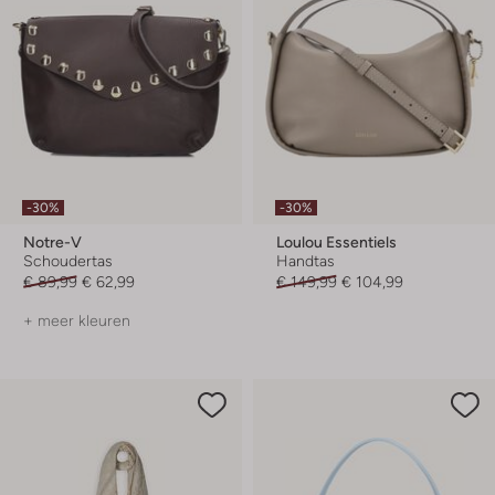
-30%
-30%
Notre-V
Loulou Essentiels
Schoudertas
Handtas
€ 89,99
€ 62,99
€ 149,99
€ 104,99
+ meer kleuren