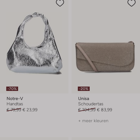
-70%
-20%
Notre-V
Unisa
Handtas
Schoudertas
€ 79,99
€ 23,99
€ 104,99
€ 83,99
+ meer kleuren