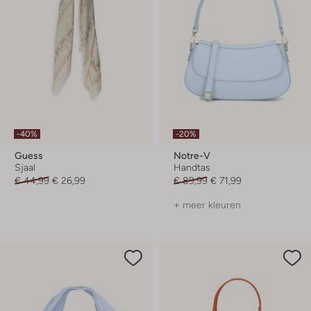
-40%
-20%
Guess
Notre-V
Sjaal
Handtas
€ 44,99
€ 26,99
€ 89,99
€ 71,99
+ meer kleuren