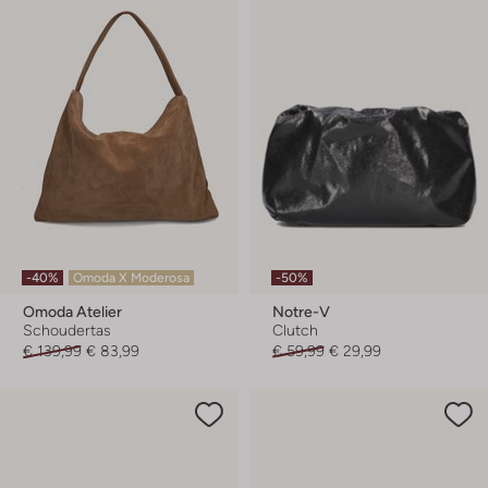
-40%
Omoda X Moderosa
-50%
Omoda Atelier
Notre-V
Schoudertas
Clutch
€ 139,99
€ 83,99
€ 59,99
€ 29,99