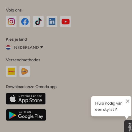
Volg ons
Omoda
Omoda
Omoda
Omoda
Omoda
Kies je land
Instagram
Facebook
TikTok
LinkedIn
YouTube
NEDERLAND
Kies
Verzendmethodes
je
Sluit
land
Nederland
België
(Nederlands)
Download onze Omoda app
Belgique
(Français)
Deutschland