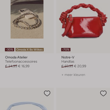
-30%
Omoda X Bo Wilkes
-70%
Omoda Atelier
Notre-V
Telefoonaccessoires
Handtas
€ 24,99
€ 16,99
€ 69,99
€ 20,99
+ meer kleuren