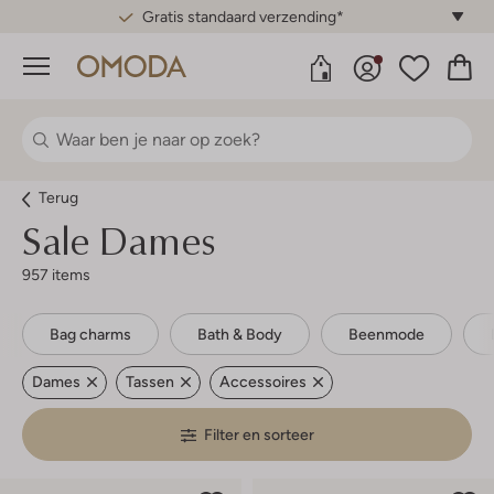
Gratis standaard verzending*
Menu
Terug
Sale Dames
957 items
Bag charms
Bath & Body
Beenmode
Dames
Tassen
Accessoires
Filter en sorteer