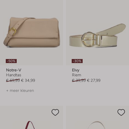
-50%
-30%
Notre-V
Elvy
Handtas
Riem
€ 69,99
€ 34,99
€ 39,99
€ 27,99
+ meer kleuren