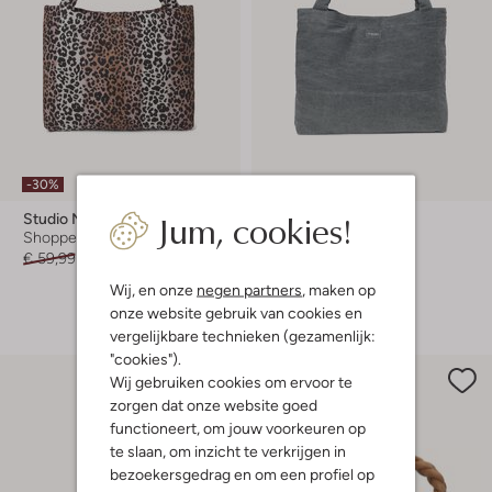
-30%
-30%
Jum, cookies!
Studio Noos
Studio Noos
Shopper
Shopper
€ 59,99
€ 41,99
€ 59,99
€ 41,99
Wij, en onze
negen partners
, maken op
+ meer kleuren
onze website gebruik van cookies en
vergelijkbare technieken (gezamenlijk:
"cookies").
Wij gebruiken cookies om ervoor te
zorgen dat onze website goed
functioneert, om jouw voorkeuren op
te slaan, om inzicht te verkrijgen in
bezoekersgedrag en om een profiel op