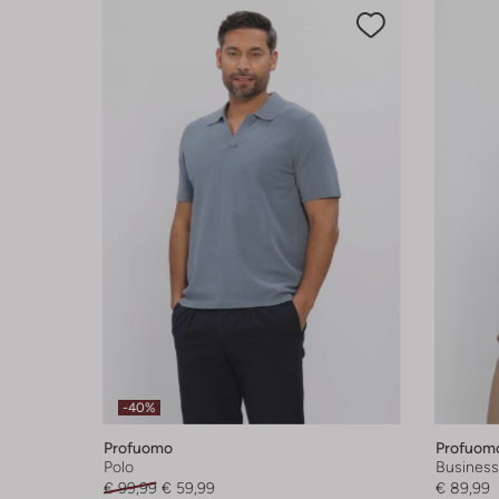
-40%
Profuomo
Profuom
Polo
Busines
€ 99,99
€ 59,99
€ 89,99