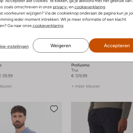
p "Accepteer alle cookies" te klikken, ga je akkoord met het gebruik van 
es zoals omschreven in onze
privacy-
en
cookieverklaring
.
 je voorkeuren wijzigen? Via de cookieknop onderaan de pagina kun je j
mming ieder moment intrekken. Wil je meer informatie of een klacht
nen? Ga naar onze
cookieverklaring
.
Weigeren
Accepteren
kie-instellingen
o
Profuomo
Trui
€ 59,99
€ 129,99
leuren
+ meer kleuren