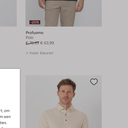
-20%
Profuomo
Polo
€ 79,99
€ 63,99
+ meer kleuren
rt, om
om een
ies.