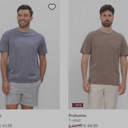
-30%
o
Profuomo
T-shirt
€ 41,99
€ 69,99
€ 48,99