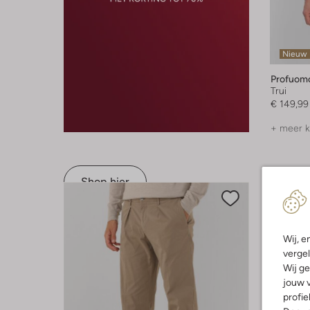
Nieuw
Profuom
Trui
€ 149,99
+ meer k
Shop hier
Wij, e
vergel
Wij ge
jouw v
profie