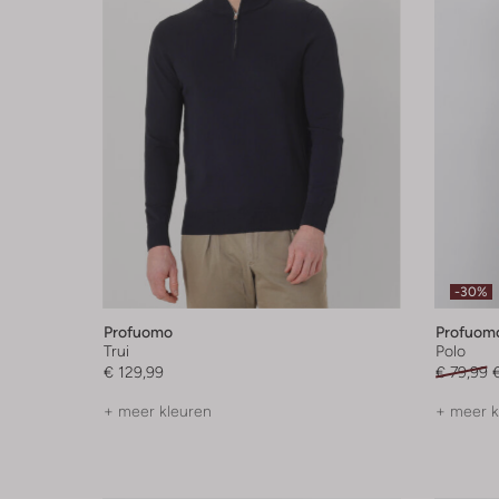
-30%
Profuomo
Profuom
Trui
Polo
€ 129,99
€ 79,99
+ meer kleuren
+ meer k