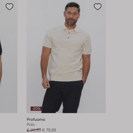
-20%
Profuomo
Polo
€ 99,99
€ 79,99