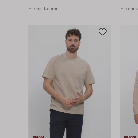
+ meer kleuren
+ meer k
-40%
-40%