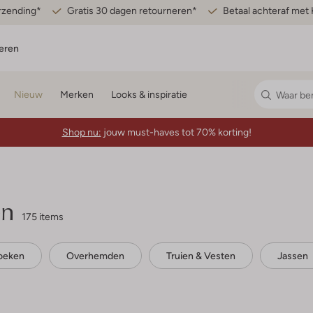
erzending*
Gratis 30 dagen retourneren*
Betaal achteraf met 
eren
Nieuw
Merken
Looks & inspiratie
Shop nu:
jouw must-haves tot 70% korting!
en
175 items
oeken
Overhemden
Truien & Vesten
Jassen