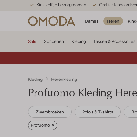
Kies zelf je bezorgmoment
Gratis standaard v
Dames
Heren
Kind
Sale
Schoenen
Kleding
Tassen & Accessoires
Kleding
Herenkleding
Profuomo
Kleding Her
Zwembroeken
Polo's & T-shirts
Br
Profuomo