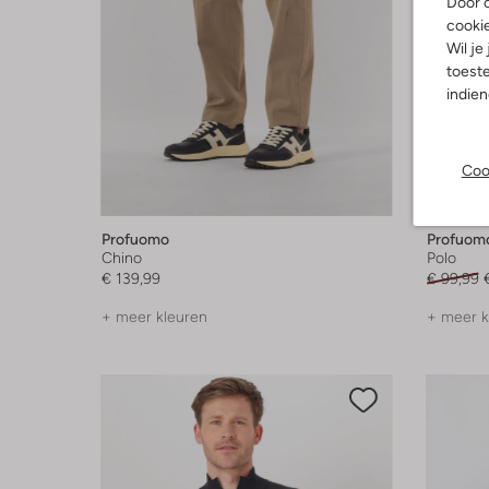
Door o
cooki
Wil je
toeste
indie
Coo
-40%
Profuomo
Profuom
Chino
Polo
€ 139,99
€ 99,99
+ meer kleuren
+ meer k