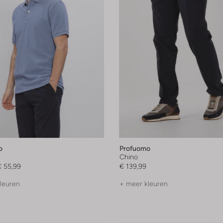
o
Profuomo
Chino
€ 55,99
€ 139,99
leuren
+ meer kleuren