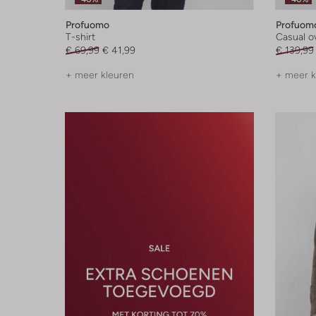
Profuomo
Profuom
T-shirt
Casual 
€ 69,99
€ 41,99
€ 139,99
+ meer kleuren
+ meer k