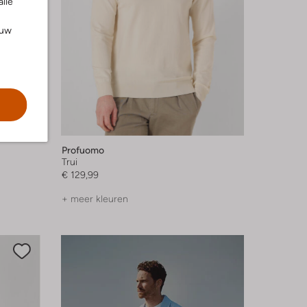
alle
ouw
Profuomo
Trui
€ 129,99
+ meer kleuren