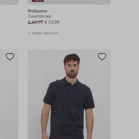
Profuomo
Zwembroek
€ 89,99
€ 53,99
+ meer kleuren