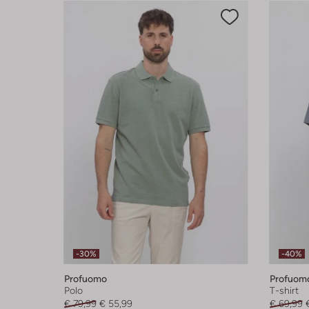
-30%
-40%
Profuomo
Profuom
Polo
T-shirt
€ 79,99
€ 55,99
€ 69,99