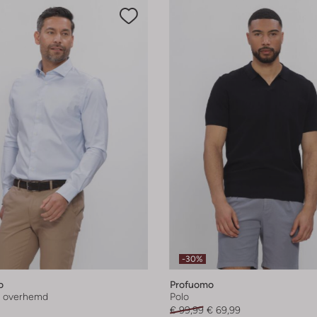
-30%
o
Profuomo
s overhemd
Polo
€ 99,99
€ 69,99