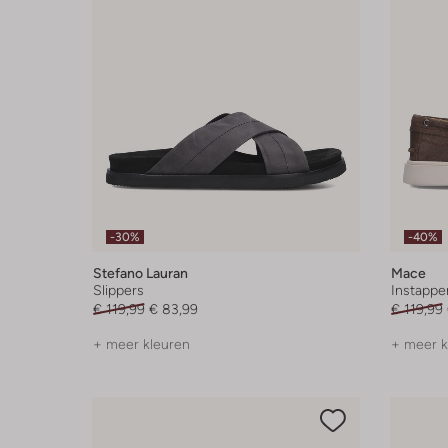
-30%
-40%
Stefano Lauran
Mace
Slippers
Instappe
€ 119,99
€ 83,99
€ 119,99
+ meer kleuren
+ meer k