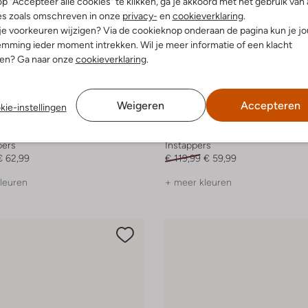
p "Accepteer alle cookies" te klikken, ga je akkoord met het gebruik van 
es zoals omschreven in onze
privacy-
en
cookieverklaring
.
 je voorkeuren wijzigen? Via de cookieknop onderaan de pagina kun je j
mming ieder moment intrekken. Wil je meer informatie of een klacht
nen? Ga naar onze
cookieverklaring
.
Weigeren
Accepteren
kie-instellingen
-50%
Mace
pers
Instappers
€ 62,99
€ 119,99
€ 59,99
leuren
+ meer kleuren