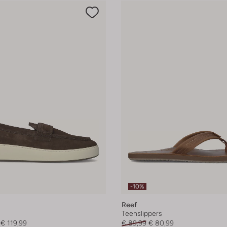
-10%
Reef
Teenslippers
€ 119,99
€ 89,99
€ 80,99