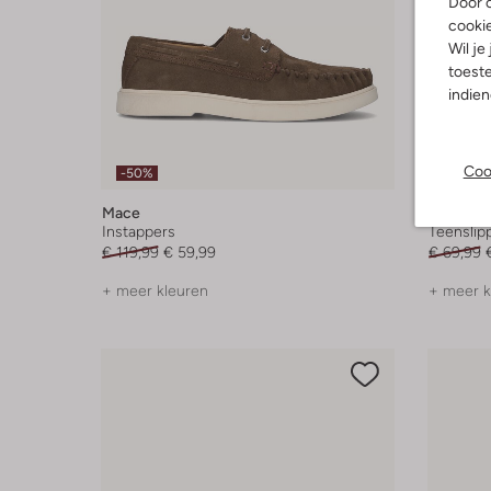
Door o
cooki
Wil je
toeste
indie
Coo
-50%
-10%
Mace
Reef
Instappers
Teenslip
€ 119,99
€ 59,99
€ 69,99
+ meer kleuren
+ meer k