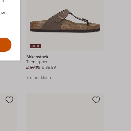
alle
ouw
-10%
Birkenstock
Teenslippers
€ 99,99
€ 89,99
+ meer kleuren