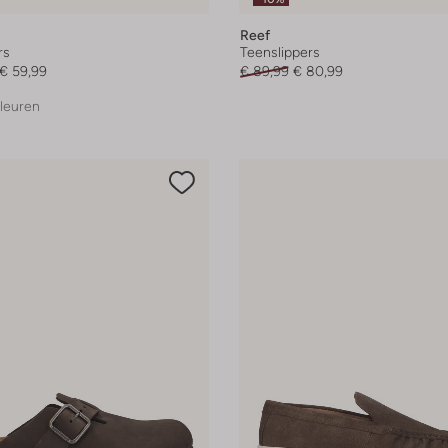
Reef
rs
Teenslippers
€ 59,99
€ 89,99
€ 80,99
leuren