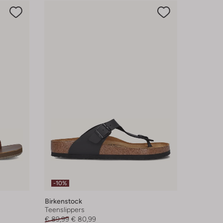
-10%
Birkenstock
Teenslippers
€ 89,99
€ 80,99