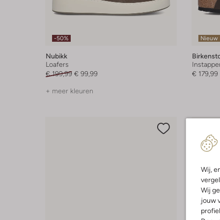
-50%
Nieuw
Nubikk
Birkenst
Loafers
Instappe
€ 199,99
€ 99,99
€ 179,99
+ meer kleuren
Wij, e
vergel
Wij ge
jouw v
profie