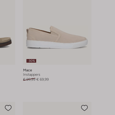
-30%
Mace
Instappers
€ 99,99
€ 69,99