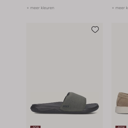
+ meer kleuren
+ meer k
-10%
-50%