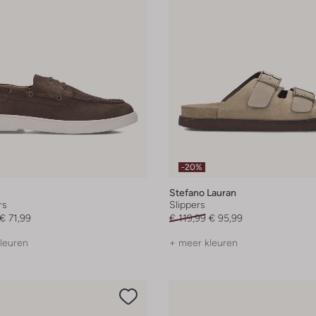
-20%
Stefano Lauran
rs
Slippers
€ 71,99
€ 119,99
€ 95,99
leuren
+ meer kleuren