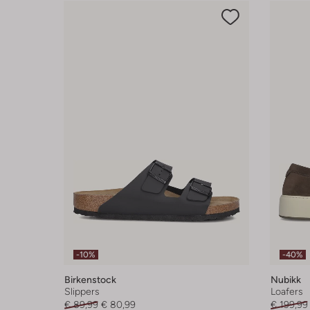
-10%
-40%
Birkenstock
Nubikk
Slippers
Loafers
€ 89,99
€ 80,99
€ 199,99