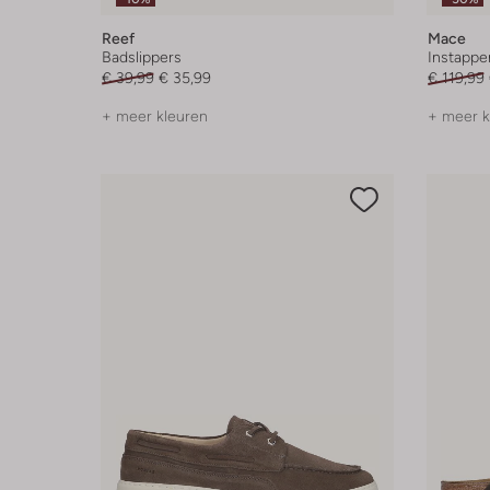
Reef
Mace
Badslippers
Instappe
€ 39,99
€ 35,99
€ 119,99
+ meer kleuren
+ meer k