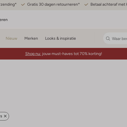
erzending*
Gratis 30 dagen retourneren*
Betaal achteraf met 
eren
Nieuw
Merken
Looks & inspiratie
Shop nu:
jouw must-haves tot 70% korting!
rs