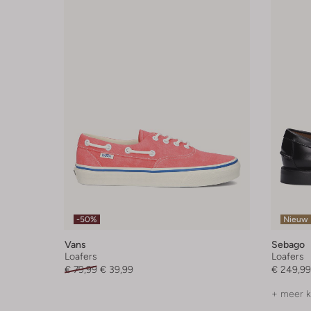
-50%
Nieuw
Vans
Sebago
Loafers
Loafers
€ 79,99
€ 39,99
€ 249,99
+ meer k