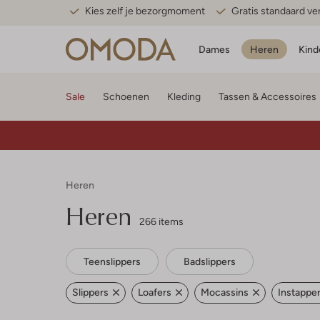
Kies zelf je bezorgmoment
Gratis standaard v
Dames
Heren
Kind
Sale
Schoenen
Kleding
Tassen & Accessoires
Heren
Heren
266 items
Teenslippers
Badslippers
Slippers
Loafers
Mocassins
Instappe