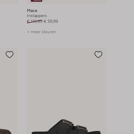
Mace
Instappers
€ 119,99
€ 59,99
+ meer kleuren