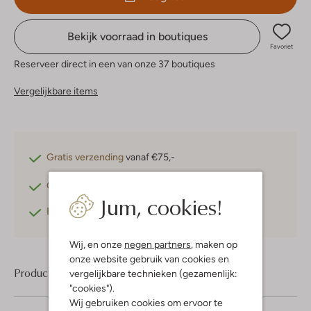
Bekijk voorraad in boutiques
Favoriet
Reserveer direct in een van onze 37 boutiques
Vergelijkbare items
Gratis verzending
vanaf €75,-
Gratis retourneren
binnen 30 dagen*
Jum, cookies!
Betaal achteraf
met Klarna
Wij, en onze
negen partners
, maken op
onze website gebruik van cookies en
Product informatie
vergelijkbare technieken (gezamenlijk:
"cookies").
Wij gebruiken cookies om ervoor te