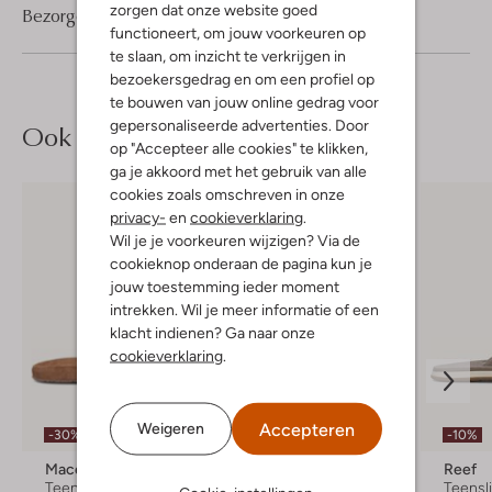
zorgen dat onze website goed
Bezorgen & retourneren
functioneert, om jouw voorkeuren op
te slaan, om inzicht te verkrijgen in
bezoekersgedrag en om een profiel op
te bouwen van jouw online gedrag voor
gepersonaliseerde advertenties. Door
Ook iets voor jou?
op "Accepteer alle cookies" te klikken,
ga je akkoord met het gebruik van alle
cookies zoals omschreven in onze
privacy-
en
cookieverklaring
.
Wil je je voorkeuren wijzigen? Via de
cookieknop onderaan de pagina kun je
jouw toestemming ieder moment
intrekken. Wil je meer informatie of een
klacht indienen? Ga naar onze
cookieverklaring
.
Accepteren
Weigeren
-30%
-10%
-10%
Mace
Ugg
Reef
Teenslippers
Teenslippers
Teensl