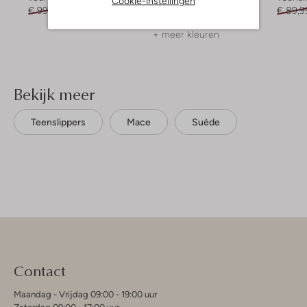
Cookie-instellingen
€ 99,99
€ 69,99
€ 99,99
€ 89,99
€ 89,9
+ meer kleuren
Bekijk meer
Teenslippers
Mace
Suède
Contact
Maandag - Vrijdag 09:00 - 19:00 uur