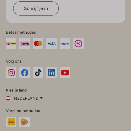
Schrijf je in
Betaalmethodes
Volg ons
Omoda
Omoda
Omoda
Omoda
Omoda
Kies je land
Instagram
Facebook
TikTok
LinkedIn
YouTube
NEDERLAND
Kies
Verzendmethodes
je
Sluit
land
Nederland