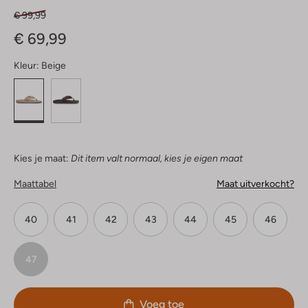
€ 99,99
€ 69,99
Kleur:
Beige
Kies je maat:
Dit item valt normaal, kies je eigen maat
Maattabel
Maat uitverkocht?
40
41
42
43
44
45
46
47
Voeg toe