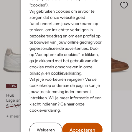
"cookies").
Wij gebruiken cookies om ervoor te
zorgen dat onze website goed
functioneert, om jouw voorkeuren op
te slaan, om inzicht te verkrijgen in
bezoekersgedrag en om een profiel op
te bouwen van jouw online gedrag voor
gepersonaliseerde advertenties. Door
op "Accepteer alle cookies" te klikken,
ga je akkoord met het gebruik van alle
cookies zoals omschreven in onze
privacy-
en
cookieverklaring
.
Wil je je voorkeuren wijzigen? Via de
cookieknop onderaan de pagina kun je
-30%
-50%
jouw toestemming ieder moment
Hub
Stefano Lauran
intrekken. Wil je meer informatie of een
Lage sneakers
Lage sneakers
klacht indienen? Ga naar onze
€ 119,99
€ 83,99
€ 149,99
€ 74,99
cookieverklaring
.
+ meer kleuren
+ meer kleuren
Accepteren
Weigeren