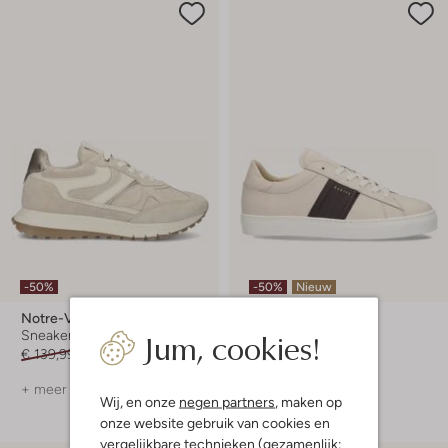
-50%
-50%
Nieuw
Notre-V
Nubikk
Jum, cookies!
Sneakers
Lage sneakers
€ 139,99
€ 69,99
€ 219,99
€ 109,99
+ meer kleuren
+ meer kleuren
Wij, en onze
negen partners
, maken op
onze website gebruik van cookies en
vergelijkbare technieken (gezamenlijk: