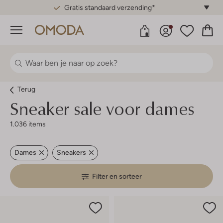
Gratis standaard verzending*
Menu
Terug
Sneaker sale voor dames
1.036 items
Dames
Sneakers
Filter en sorteer