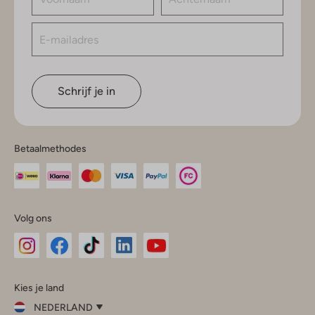
Schrijf je in
Betaalmethodes
Volg ons
Omoda
Omoda
Omoda
Omoda
Omoda
Kies je land
Instagram
Facebook
TikTok
LinkedIn
YouTube
NEDERLAND