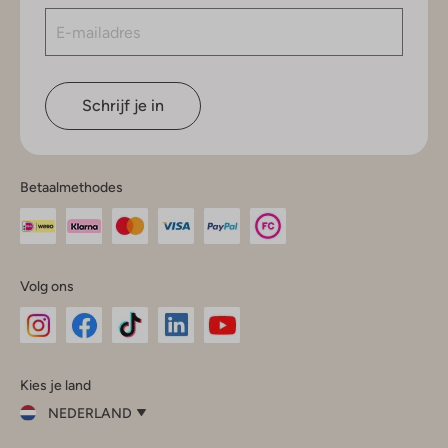
Schrijf je in
Betaalmethodes
Volg ons
Omoda
Omoda
Omoda
Omoda
Omoda
Kies je land
Instagram
Facebook
TikTok
LinkedIn
YouTube
NEDERLAND
Kies