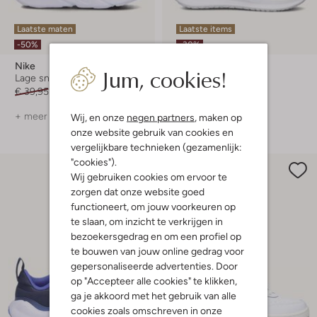
Laatste maten
Laatste items
-50%
-30%
Nike
Nike
Jum, cookies!
Lage sneakers
Lage sneakers
€ 39,95
€ 19,99
€ 69,99
€ 48,99
+ meer kleuren
Wij, en onze
negen partners
, maken op
onze website gebruik van cookies en
vergelijkbare technieken (gezamenlijk:
"cookies").
Wij gebruiken cookies om ervoor te
zorgen dat onze website goed
functioneert, om jouw voorkeuren op
te slaan, om inzicht te verkrijgen in
bezoekersgedrag en om een profiel op
te bouwen van jouw online gedrag voor
gepersonaliseerde advertenties. Door
op "Accepteer alle cookies" te klikken,
ga je akkoord met het gebruik van alle
cookies zoals omschreven in onze