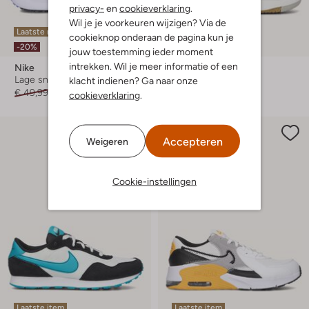
privacy-
en
cookieverklaring
.
Wil je je voorkeuren wijzigen? Via de
Laatste maten
Laatste item
cookieknop onderaan de pagina kun je
-20%
-50%
jouw toestemming ieder moment
intrekken. Wil je meer informatie of een
Nike
Nike
Lage sneakers
Lage sneakers
klacht indienen? Ga naar onze
€ 49,99
€ 39,99
€ 109,99
€ 54,99
cookieverklaring
.
Accepteren
Weigeren
Cookie-instellingen
Laatste item
Laatste item