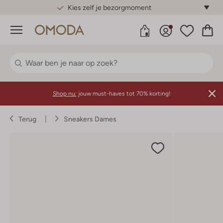
Gratis standaard verzending*
Menu
Shop nu:
jouw must-haves tot 70% korting!
Terug
Sneakers Dames