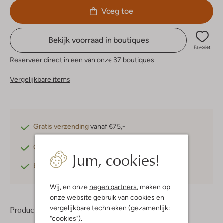
Voeg toe
Bekijk voorraad in boutiques
Favoriet
Reserveer direct in een van onze 37 boutiques
Vergelijkbare items
Gratis verzending
vanaf €75,-
Gratis retourneren
binnen 30 dagen*
Jum, cookies!
Betaal achteraf
met Klarna
Wij, en onze
negen partners
, maken op
onze website gebruik van cookies en
vergelijkbare technieken (gezamenlijk:
Product informatie
"cookies").