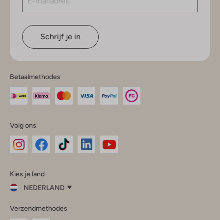
Schrijf je in
Betaalmethodes
Volg ons
Omoda
Omoda
Omoda
Omoda
Omoda
Kies je land
Instagram
Facebook
TikTok
LinkedIn
YouTube
NEDERLAND
Kies
Verzendmethodes
je
Sluit
land