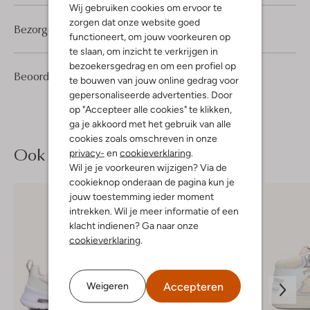
Wij gebruiken cookies om ervoor te
zorgen dat onze website goed
Bezorgen & retourneren
functioneert, om jouw voorkeuren op
te slaan, om inzicht te verkrijgen in
bezoekersgedrag en om een profiel op
1
5
Beoordelingen
(1)
5
/5
te bouwen van jouw online gedrag voor
Sterren
gepersonaliseerde advertenties. Door
op "Accepteer alle cookies" te klikken,
ga je akkoord met het gebruik van alle
cookies zoals omschreven in onze
Ook iets voor jou?
privacy-
en
cookieverklaring
.
Wil je je voorkeuren wijzigen? Via de
cookieknop onderaan de pagina kun je
jouw toestemming ieder moment
intrekken. Wil je meer informatie of een
klacht indienen? Ga naar onze
cookieverklaring
.
Accepteren
Weigeren