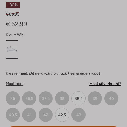
Sterren
-30%
€ 89,95
€ 62,99
Kleur:
Wit
Kies je maat:
Dit item valt normaal, kies je eigen maat
Maattabel
Maat uitverkocht?
36
36,5
37,5
38
38,5
39
40
40,5
41
42
42,5
43