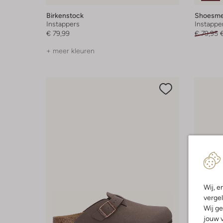
Birkenstock
Shoesm
Instappers
Instappe
€ 79,99
€ 79,95
+ meer kleuren
Wij, e
vergel
Wij ge
jouw v