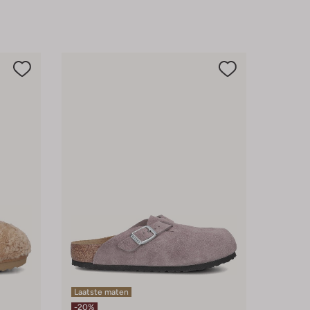
Laatste maten
-20%