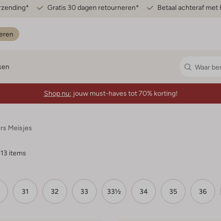
erzending*
Gratis 30 dagen retourneren*
Betaal achteraf met 
eren
ken
Shop nu:
jouw must-haves tot 70% korting!
rs Meisjes
13 items
31
32
33
33½
34
35
36