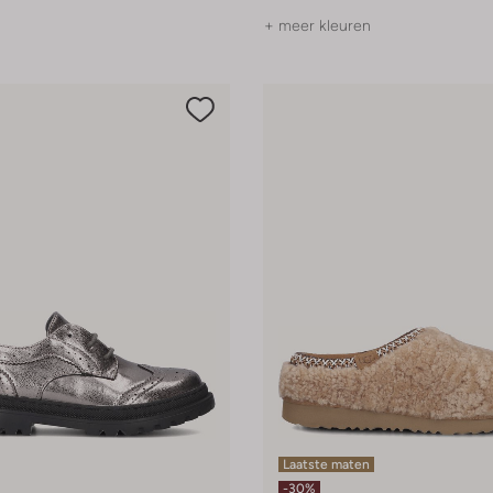
+ meer kleuren
Laatste maten
-30%