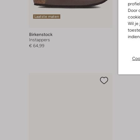
profie
Door o
cooki
Laatste maten
Laatste
Wil je
-40%
toeste
Birkenstock
Dr Marte
indie
Instappers
Instappe
€ 64,99
€ 89,95
Coo