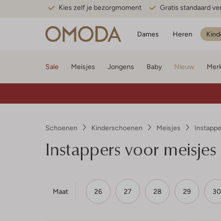
Kies zelf je bezorgmoment
Gratis standaard v
Dames
Heren
Kind
Sale
Meisjes
Jongens
Baby
Nieuw
Mer
Schoenen
Kinderschoenen
Meisjes
Instappe
Instappers voor meisjes
Maat
26
27
28
29
30