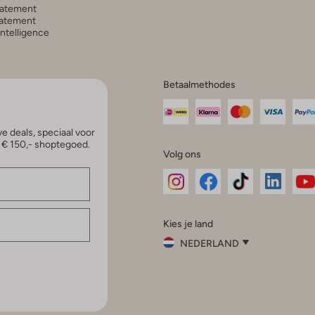
tatement
atement
 Intelligence
Betaalmethodes
e deals, speciaal voor
p € 150,- shoptegoed.
Volg ons
Omoda
Omoda
Omoda
Omoda
Om
Kies je land
Instagram
Facebook
TikTok
LinkedI
Yo
NEDERLAND
Kies
je
Sluit
land
Nederland