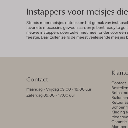
Instappers voor meisjes di
Steeds meer meisjes ontdekken het gemak van instapscho
favoriete mocassins gewoon aan, en je bent ready to go!
nieuwe instappers doen zeker niet meer onder voor een s
feestje. Daar zullen zelfs de meest veeleisende meisjes bl
Klant
Contact
Contact
Bestelle
Maandag - Vrijdag 09:00 - 19:00 uur
Betaalmo
Zaterdag 09:00 - 17:00 uur
Ruilen e
Retour a
Schoenm
Kleding 
Meer ove
Garantie 
Algemen