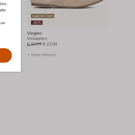
ies.
alle
Laatste item
ouw
-60%
Vingino
Instappers
€ 59,95
€ 23,99
+ meer kleuren