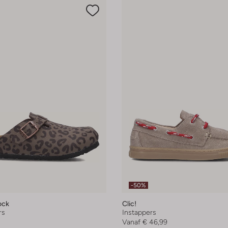
-50%
ock
Clic!
rs
Instappers
Vanaf
€ 46,99