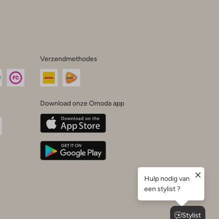
Verzendmethodes
Download onze Omoda app
oda
n
uTube