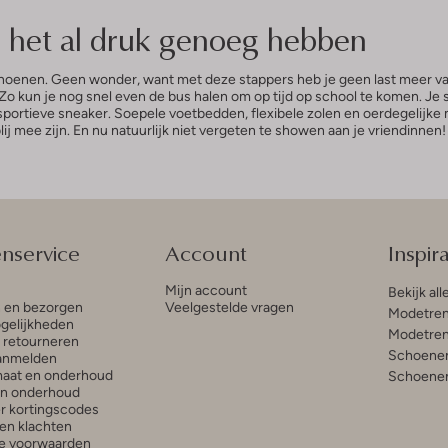
e het al druk genoeg hebben
enen. Geen wonder, want met deze stappers heb je geen last meer van r
 Zo kun je nog snel even de bus halen om op tijd op school te komen. J
portieve sneaker. Soepele voetbedden, flexibele zolen en oerdegelijke
ij mee zijn. En nu natuurlijk niet vergeten te showen aan je vriendinnen!
enservice
Account
Inspira
Mijn account
Bekijk all
n en bezorgen
Veelgestelde vragen
Modetren
gelijkheden
Modetren
n retourneren
Schoenen
anmelden
aat en onderhoud
Schoenen
en onderhoud
r kortingscodes
en klachten
e voorwaarden