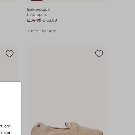
Birkenstock
Instappers
€ 79,99
€ 63,99
+ meer kleuren
rt, om
om een