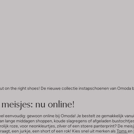
put on the right shoes! De nieuwe collectie instapschoenen van Omoda bi
meisjes: nu online!
l eenvoudig: gewoon online bij Omoda! Je bestelt ze gemakkelijk vanuit j
elf dan lange middagen shoppen, koude slagregens of afgeladen bustochtj
 vrolijk roze, voor neonkleurtjes, zilver of een stoere panterprint? De m
aagt, een jurkje, een short of een rok! Kies snel uit merken als
Toms
en