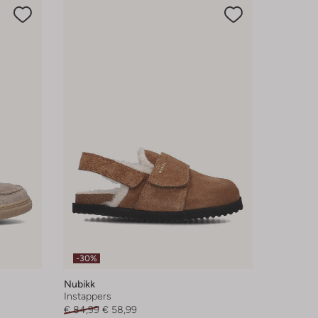
-30%
Nubikk
Instappers
€ 84,99
€ 58,99