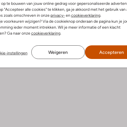
l op te bouwen van jouw online gedrag voor gepersonaliseerde advertent
p "Accepteer alle cookies" te klikken, ga je akkoord met het gebruik van 
es zoals omschreven in onze
privacy-
en
cookieverklaring
.
 items
Laatste item
 je voorkeuren wijzigen? Via de cookieknop onderaan de pagina kun je j
-60%
mming ieder moment intrekken. Wil je meer informatie of een klacht
ns
Vingino
nen? Ga naar onze
cookieverklaring
.
rs
Instappers
€ 53,99
€ 59,95
€ 23,99
+ meer kleuren
Weigeren
Accepteren
kie-instellingen