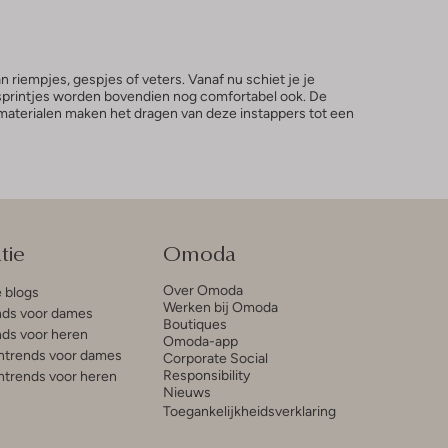
iempjes, gespjes of veters. Vanaf nu schiet je je
e sprintjes worden bovendien nog comfortabel ook. De
 materialen maken het dragen van deze instappers tot een
tie
Omoda
Over Omoda
e blogs
Werken bij Omoda
ds voor dames
Boutiques
ds voor heren
Omoda-app
trends voor dames
Corporate Social
Responsibility
trends voor heren
Nieuws
Toegankelijkheidsverklaring