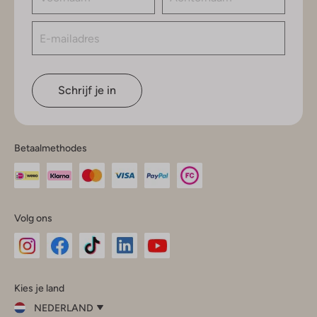
Schrijf je in
Betaalmethodes
Volg ons
Omoda
Omoda
Omoda
Omoda
Omoda
Kies je land
Instagram
Facebook
TikTok
LinkedIn
YouTube
NEDERLAND