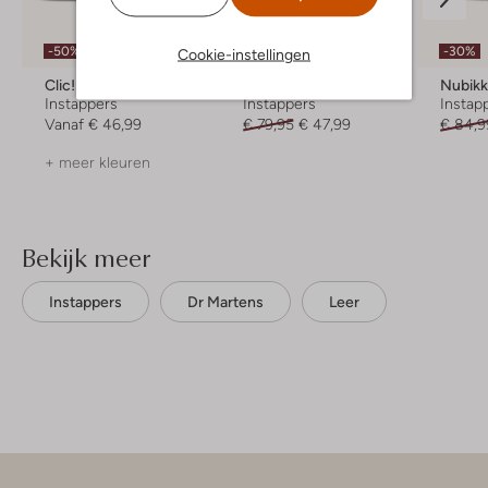
-50%
-40%
-30%
Cookie-instellingen
Clic!
Shoesme
Nubik
Instappers
Instappers
Instap
Vanaf
€ 46,99
€ 79,95
€ 47,99
€ 84,9
+ meer kleuren
Bekijk meer
Instappers
Dr Martens
Leer