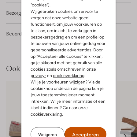
"cookies").
Wij gebruiken cookies om ervoor te
Bezorgen & retourneren
zorgen dat onze website goed
functioneert, om jouw voorkeuren op
te slaan, om inzicht te verkrijgen in
1
4
Beoordelingen
(1)
4
/5
bezoekersgedrag en om een profiel op
Sterren
te bouwen van jouw online gedrag voor
gepersonaliseerde advertenties. Door
op "Accepteer alle cookies" te klikken,
ga je akkoord met het gebruik van alle
Ook iets voor jou?
cookies zoals omschreven in onze
privacy-
en
cookieverklaring
.
Wil je je voorkeuren wijzigen? Via de
cookieknop onderaan de pagina kun je
jouw toestemming ieder moment
intrekken. Wil je meer informatie of een
klacht indienen? Ga naar onze
cookieverklaring
.
Accepteren
Weigeren