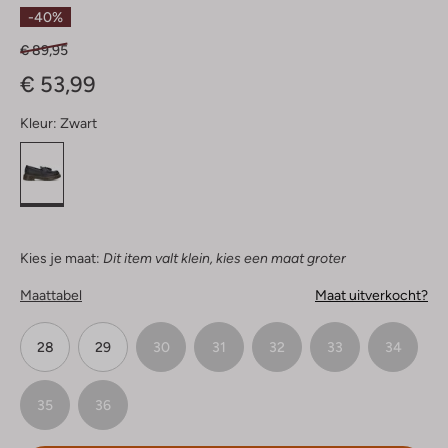
Sterren
-40%
€ 89,95
€ 53,99
Kleur:
Zwart
Kies je maat:
Dit item valt klein, kies een maat groter
Maattabel
Maat uitverkocht?
28
29
30
31
32
33
34
35
36