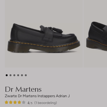
Dr Martens
Zwarte Dr Martens Instappers Adrian J
4
1
4
/5
(1 beoordeling)