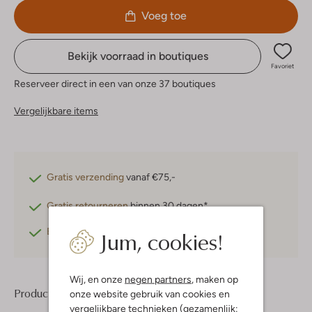
Voeg toe
Bekijk voorraad in boutiques
Favoriet
Reserveer direct in een van onze 37 boutiques
Vergelijkbare items
Gratis verzending
vanaf €75,-
Gratis retourneren
binnen 30 dagen*
Jum, cookies!
Betaal achteraf
met Klarna
Wij, en onze
negen partners
, maken op
Product informatie
onze website gebruik van cookies en
vergelijkbare technieken (gezamenlijk: