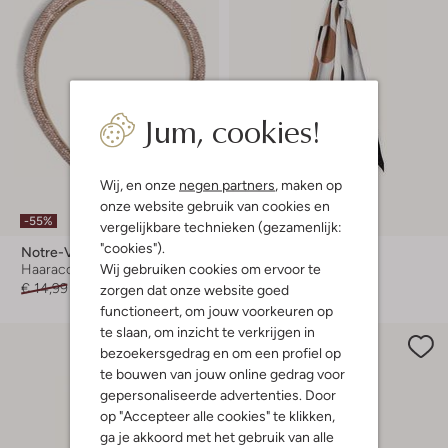
Jum, cookies!
Wij, en onze
negen partners
, maken op
onze website gebruik van cookies en
-55%
-30%
vergelijkbare technieken (gezamenlijk:
"cookies").
Notre-V
Moment In May.
Wij gebruiken cookies om ervoor te
Haaraccessoire
Sjaal
€ 14,99
€ 6,99
€ 59,99
€ 41,99
zorgen dat onze website goed
functioneert, om jouw voorkeuren op
te slaan, om inzicht te verkrijgen in
bezoekersgedrag en om een profiel op
te bouwen van jouw online gedrag voor
gepersonaliseerde advertenties. Door
op "Accepteer alle cookies" te klikken,
ga je akkoord met het gebruik van alle