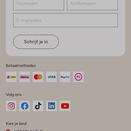
Schrijf je in
Betaalmethodes
Volg ons
Omoda
Omoda
Omoda
Omoda
Omoda
Kies je land
Instagram
Facebook
TikTok
LinkedIn
YouTube