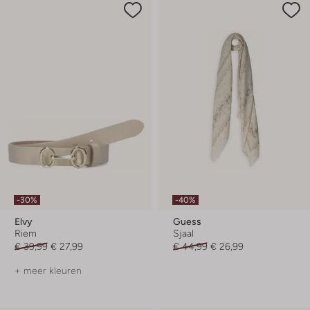
-30%
-40%
Elvy
Guess
Riem
Sjaal
€ 39,99
€ 27,99
€ 44,99
€ 26,99
+ meer kleuren