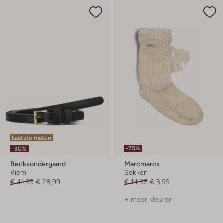
Laatste maten
-75%
-30%
Becksondergaard
Marcmarcs
Riem
Sokken
€ 41,99
€ 28,99
€ 14,95
€ 3,99
+ meer kleuren