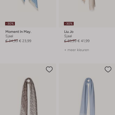
-30%
-30%
Moment In May.
Liu Jo
Sjaal
Sjaal
€ 34,99
€ 23,99
€ 59,99
€ 41,99
+ meer kleuren