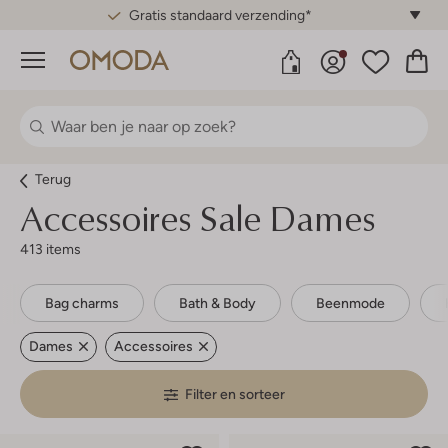
Gratis standaard verzending*
Menu
Terug
Accessoires Sale Dames
413 items
Bag charms
Bath & Body
Beenmode
Dames
Accessoires
Filter en sorteer