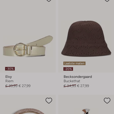
Laatste maten
-30%
-20%
Elvy
Becksondergaard
Riem
Buckethat
€ 39,99
€ 27,99
€ 34,99
€ 27,99