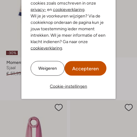
cookies zoals omschreven in onze
privacy-
en
cookieverklaring
.
Wil je je voorkeuren wijzigen? Via de
cookieknop onderaan de pagina kun je
jouw toestemming ieder moment
intrekken. Wil je meer informatie of een
klacht indienen? Ga naar onze
cookieverklaring
.
-30%
-30%
Moment In May.
Liu Jo
Sjaal
Sjaal
Accepteren
Weigeren
€ 59,99
€ 41,99
€ 49,99
€ 34,99
+ meer kleuren
Cookie-instellingen