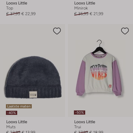
Looxs Little
Looxs Little
Top
Minirok
€ 37,99
€ 22,99
€ 35,99
€ 21,99
Laatste maten
-50%
-40%
Looxs Little
Looxs Little
Muts
Trui
€ 23,99
€ 13,99
€ 37,99
€ 18,99