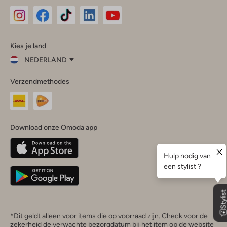
Omoda
Omoda
Omoda
Omoda
Omoda
Kies je land
Instagram
Facebook
TikTok
LinkedIn
YouTube
NEDERLAND
Kies
Verzendmethodes
je
Sluit
land
Nederland
België
(Nederlands)
Download onze Omoda app
Belgique
(Français)
Deutschland
*Dit geldt alleen voor items die op voorraad zijn. Check voor de
zekerheid de verwachte bezorgdatum bij het item op de website