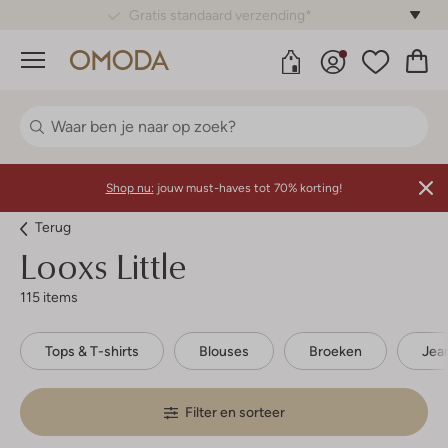
Gratis standaard verzending*
Menu
Shop nu:
jouw must-haves tot 70% korting!
Terug
Looxs Little
115 items
Tops & T-shirts
Blouses
Broeken
Jea
Filter en sorteer