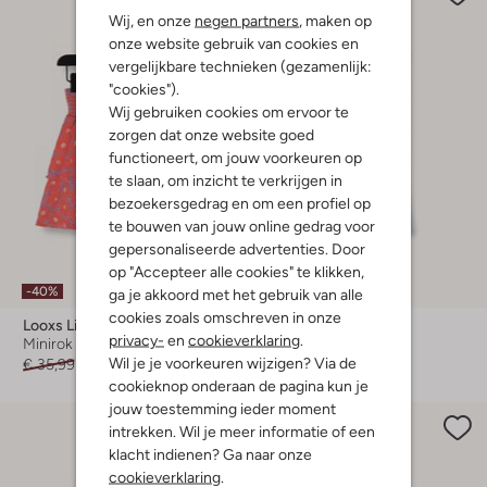
Wij, en onze
negen partners
, maken op
onze website gebruik van cookies en
vergelijkbare technieken (gezamenlijk:
"cookies").
Wij gebruiken cookies om ervoor te
zorgen dat onze website goed
functioneert, om jouw voorkeuren op
te slaan, om inzicht te verkrijgen in
bezoekersgedrag en om een profiel op
te bouwen van jouw online gedrag voor
gepersonaliseerde advertenties. Door
op "Accepteer alle cookies" te klikken,
-40%
-50%
ga je akkoord met het gebruik van alle
cookies zoals omschreven in onze
Looxs Little
Looxs Little
privacy-
en
cookieverklaring
.
Minirok
Flared broek
Wil je je voorkeuren wijzigen? Via de
€ 35,99
€ 21,99
€ 39,99
€ 19,99
cookieknop onderaan de pagina kun je
jouw toestemming ieder moment
intrekken. Wil je meer informatie of een
klacht indienen? Ga naar onze
cookieverklaring
.