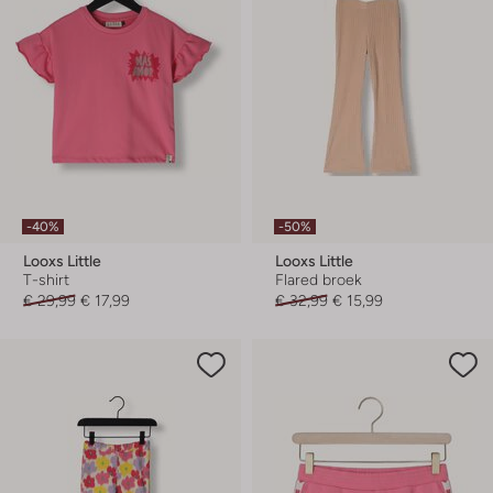
-40%
-50%
Looxs Little
Looxs Little
T-shirt
Flared broek
€ 29,99
€ 17,99
€ 32,99
€ 15,99