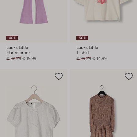
-40%
-50%
Looxs Little
Looxs Little
Flared broek
T-shirt
€ 32,99
€ 19,99
€ 29,99
€ 14,99