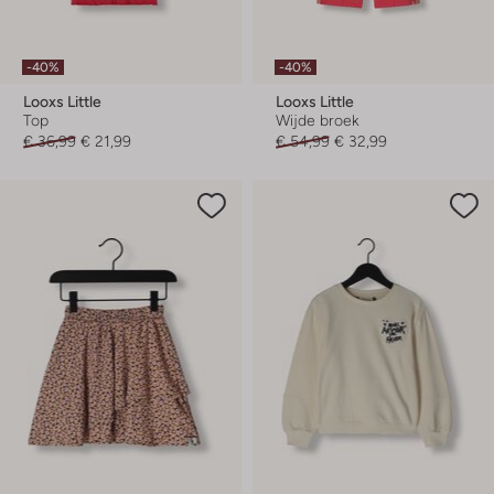
-40%
-40%
Looxs Little
Looxs Little
Top
Wijde broek
€ 36,99
€ 21,99
€ 54,99
€ 32,99