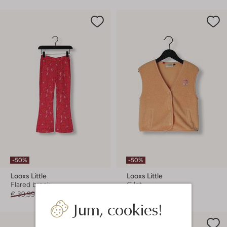
-50%
-50%
Looxs Little
Looxs Little
Flared broek
Gilet
€ 39,99
€ 19,99
€ 59,99
€ 29,99
Jum, cookies!