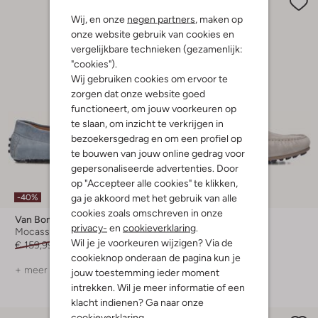
Wij, en onze
negen partners
, maken op
onze website gebruik van cookies en
vergelijkbare technieken (gezamenlijk:
"cookies").
Wij gebruiken cookies om ervoor te
zorgen dat onze website goed
functioneert, om jouw voorkeuren op
te slaan, om inzicht te verkrijgen in
bezoekersgedrag en om een profiel op
te bouwen van jouw online gedrag voor
gepersonaliseerde advertenties. Door
op "Accepteer alle cookies" te klikken,
Laatste item
ga je akkoord met het gebruik van alle
-40%
-40%
cookies zoals omschreven in onze
Van Bommel
Floris Van Bommel
privacy-
en
cookieverklaring
.
Mocassins
Lage sneakers
Wil je je voorkeuren wijzigen? Via de
€ 159,99
€ 95,99
€ 189,99
€ 113,99
cookieknop onderaan de pagina kun je
+ meer kleuren
+ meer kleuren
jouw toestemming ieder moment
intrekken. Wil je meer informatie of een
klacht indienen? Ga naar onze
cookieverklaring
.