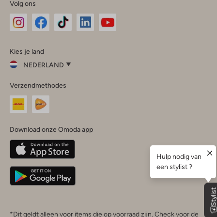
Volg ons
Omoda
Omoda
Omoda
Omoda
Omoda
Kies je land
Instagram
Facebook
TikTok
LinkedIn
YouTube
NEDERLAND
Kies
Verzendmethodes
je
Sluit
land
Nederland
België
(Nederlands)
Download onze Omoda app
Belgique
(Français)
Deutschland
*Dit geldt alleen voor items die op voorraad zijn. Check voor de