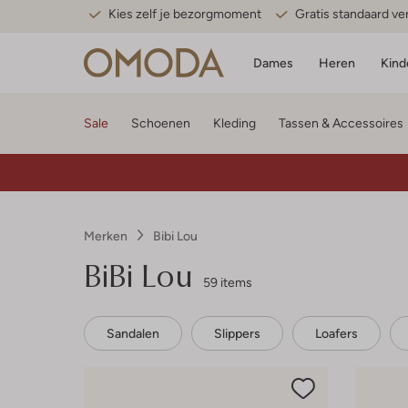
Kies zelf je bezorgmoment
Gratis standaard v
Dames
Heren
Kind
Sale
Schoenen
Kleding
Tassen & Accessoires
Merken
Bibi Lou
BiBi Lou
59 items
Sandalen
Slippers
Loafers