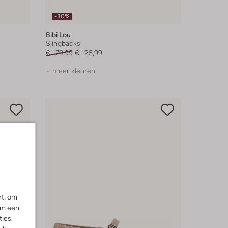
-30%
Bibi Lou
Slingbacks
€ 179,99
€ 125,99
+ meer kleuren
rt, om
om een
ies.