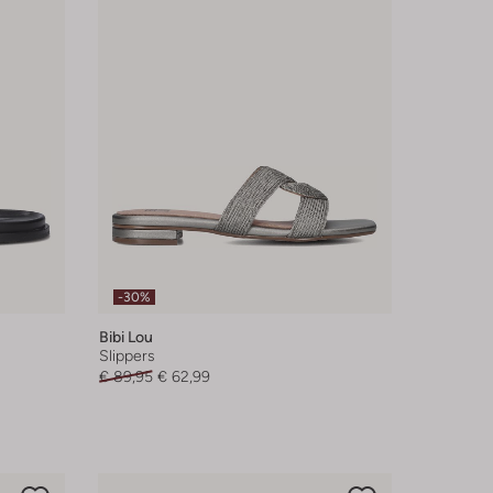
-30%
Bibi Lou
Slippers
€ 89,95
€ 62,99