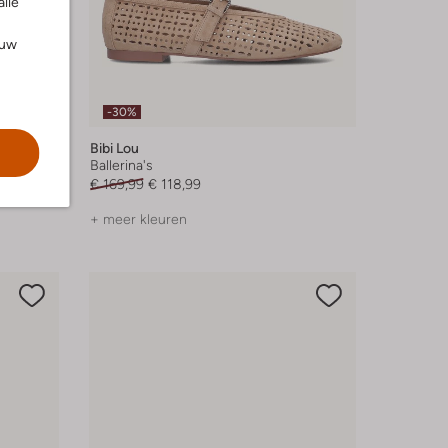
alle
ouw
-30%
Bibi Lou
Ballerina's
€ 169,99
€ 118,99
+ meer kleuren