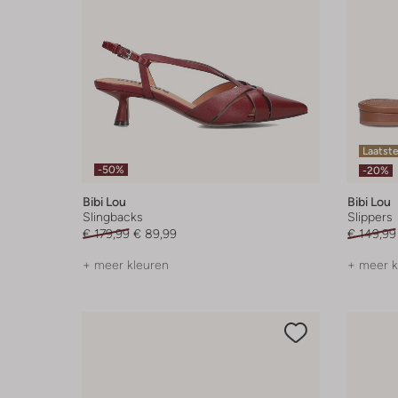
Laatste
-50%
-20%
Bibi Lou
Bibi Lou
Slingbacks
Slippers
€ 179,99
€ 89,99
€ 149,99
+ meer kleuren
+ meer k