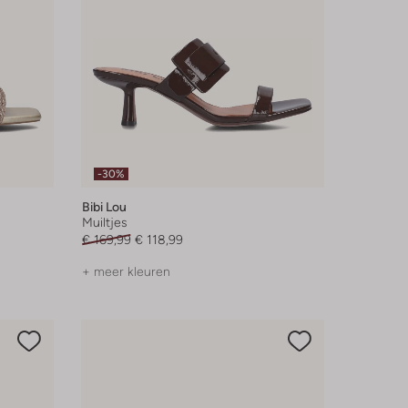
-30%
Bibi Lou
Muiltjes
€ 169,99
€ 118,99
+ meer kleuren