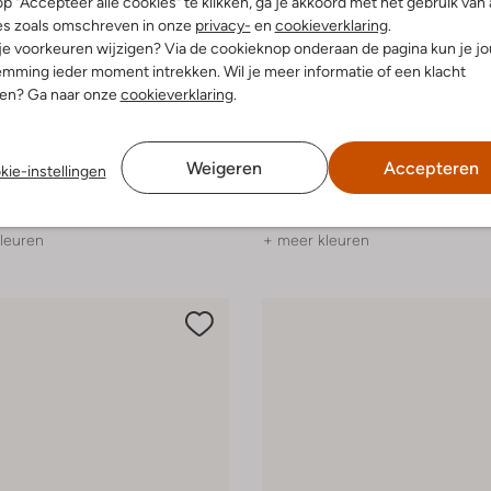
p "Accepteer alle cookies" te klikken, ga je akkoord met het gebruik van 
es zoals omschreven in onze
privacy-
en
cookieverklaring
.
 je voorkeuren wijzigen? Via de cookieknop onderaan de pagina kun je j
mming ieder moment intrekken. Wil je meer informatie of een klacht
nen? Ga naar onze
cookieverklaring
.
-20%
Bibi Lou
Weigeren
Accepteren
kie-instellingen
Slippers
€ 119,99
€ 149,99
€ 119,99
leuren
+ meer kleuren