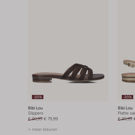
-20%
-20%
Bibi Lou
Bibi Lou
Slippers
Platte s
€ 99,99
€ 79,99
€ 99,99
+ meer kleuren