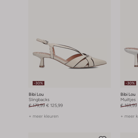
-30%
-30%
Bibi Lou
Bibi Lou
Slingbacks
Muiltjes
€ 179,99
€ 125,99
€ 169,99
+ meer kleuren
+ meer k