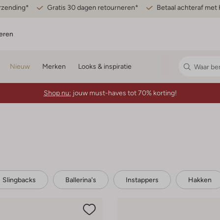
erzending*
Gratis 30 dagen retourneren*
Betaal achteraf met 
eren
Nieuw
Merken
Looks & inspiratie
Shop nu:
jouw must-haves tot 70% korting!
Slingbacks
Ballerina's
Instappers
Hakken