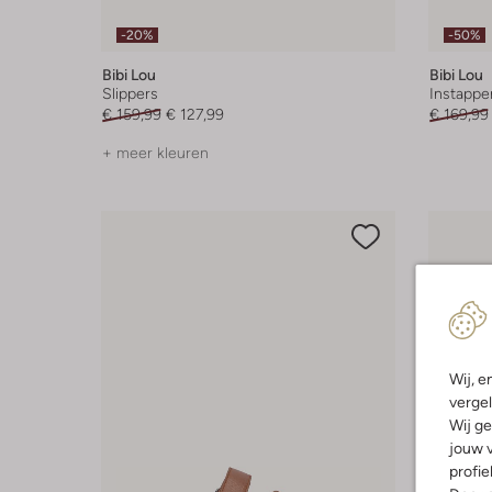
-20%
-50%
Bibi Lou
Bibi Lou
Slippers
Instappe
€ 159,99
€ 127,99
€ 169,99
+ meer kleuren
Wij, e
vergel
Wij ge
jouw v
profie