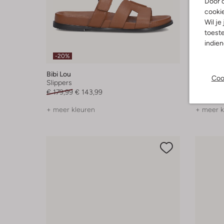
Door o
cooki
Wil je
toeste
indie
-20%
-20%
Bibi Lou
Bibi Lou
Coo
Slippers
Slippers
€ 179,99
€ 143,99
€ 149,99
+ meer kleuren
+ meer k