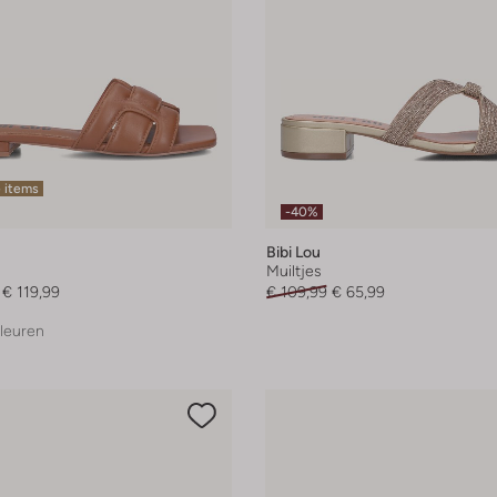
 items
-40%
Bibi Lou
Muiltjes
€ 119,99
€ 109,99
€ 65,99
leuren