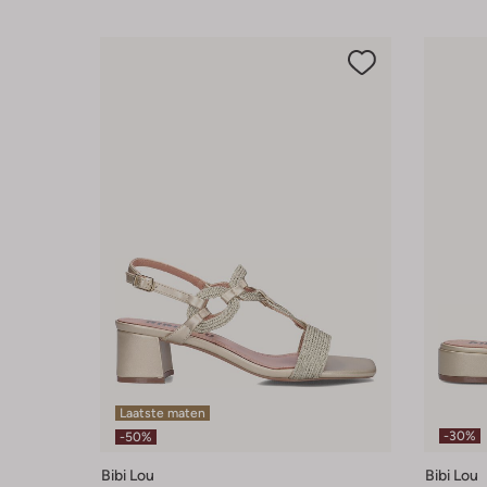
Laatste maten
-30%
-50%
Bibi Lou
Bibi Lou