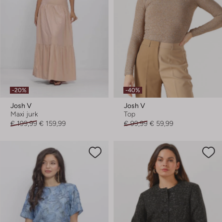
-20%
-40%
Josh V
Josh V
Maxi jurk
Top
€ 199,99
€ 159,99
€ 99,99
€ 59,99