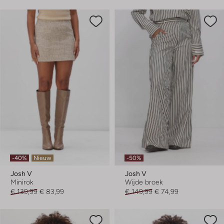
-40%
Nieuw
-50%
Josh V
Josh V
Minirok
Wijde broek
€ 139,99
€ 83,99
€ 149,99
€ 74,99