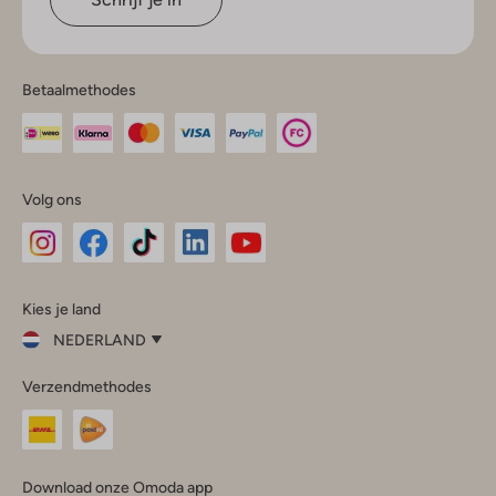
Betaalmethodes
Volg ons
Omoda
Omoda
Omoda
Omoda
Omoda
Kies je land
Instagram
Facebook
TikTok
LinkedIn
YouTube
NEDERLAND
Kies
Verzendmethodes
je
Sluit
land
Nederland
België
(Nederlands)
Download onze Omoda app