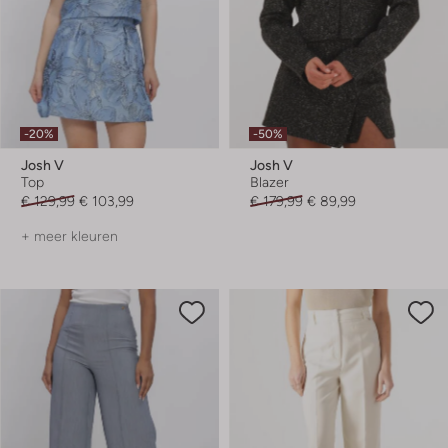
-20%
-50%
Josh V
Josh V
Top
Blazer
€ 129,99
€ 103,99
€ 179,99
€ 89,99
+ meer kleuren