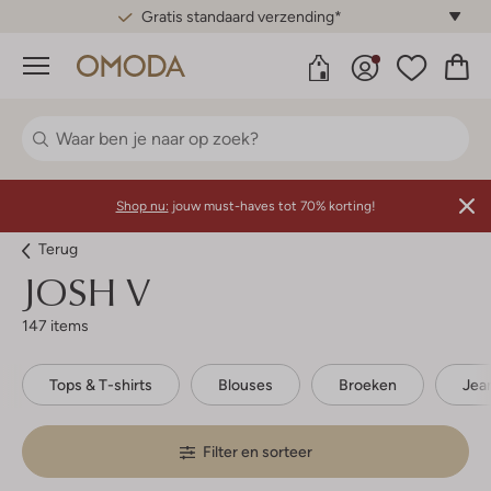
Gratis standaard verzending*
Menu
Shop nu:
jouw must-haves tot 70% korting!
Terug
JOSH V
147 items
Tops & T-shirts
Blouses
Broeken
Jea
Filter en sorteer