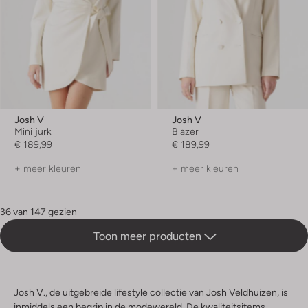
Josh V
Josh V
Mini jurk
Blazer
€ 189,99
€ 189,99
+ meer kleuren
+ meer kleuren
36 van 147 gezien
Toon meer producten
Josh V., de uitgebreide lifestyle collectie van Josh Veldhuizen, is
inmiddels een begrip in de modewereld. De kwaliteitsitems