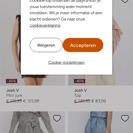
cookieknop onderaan de pagina kun je
jouw toestemming ieder moment
intrekken. Wil je meer informatie of een
klacht indienen? Ga naar onze
cookieverklaring
.
Accepteren
Weigeren
Cookie-instellingen
-30%
-40%
Josh V
Josh V
Mini jurk
Top
€ 179,99
€ 125,99
€ 139,99
€ 83,99