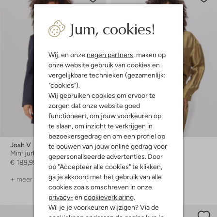
Jum, cookies!
Wij, en onze
negen partners
, maken op
onze website gebruik van cookies en
vergelijkbare technieken (gezamenlijk:
"cookies").
Wij gebruiken cookies om ervoor te
zorgen dat onze website goed
functioneert, om jouw voorkeuren op
te slaan, om inzicht te verkrijgen in
-50%
bezoekersgedrag en om een profiel op
Josh V
Josh V
te bouwen van jouw online gedrag voor
Mini jurk
Blouse
gepersonaliseerde advertenties. Door
€ 189,99
€ 159,99
€ 79,99
op "Accepteer alle cookies" te klikken,
ga je akkoord met het gebruik van alle
+ meer kleuren
cookies zoals omschreven in onze
privacy-
en
cookieverklaring
.
Wil je je voorkeuren wijzigen? Via de