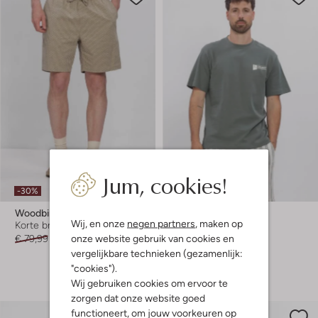
Jum, cookies!
-30%
-40%
Woodbird
Chasin
Wij, en onze
negen partners
, maken op
Korte broek
T-shirt
onze website gebruik van cookies en
€ 79,99
€ 55,99
€ 49,99
€ 29,99
vergelijkbare technieken (gezamenlijk:
+ meer kleuren
"cookies").
Wij gebruiken cookies om ervoor te
zorgen dat onze website goed
functioneert, om jouw voorkeuren op