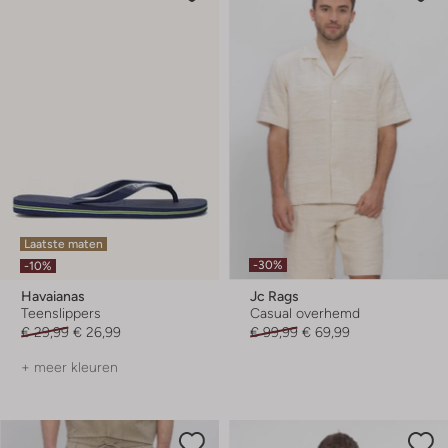
Laatste maten
-30%
-10%
Havaianas
Jc Rags
Teenslippers
Casual overhemd
€ 29,99
€ 26,99
€ 99,99
€ 69,99
+ meer kleuren