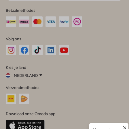
Betaalmethodes
Volg ons
Omoda
Omoda
Omoda
Omoda
Omoda
Kies je land
Instagram
Facebook
TikTok
LinkedIn
YouTube
NEDERLAND
Kies
Verzendmethodes
je
Sluit
land
Nederland
België
(Nederlands)
Download onze Omoda app
Belgique
(Français)
Deutschland