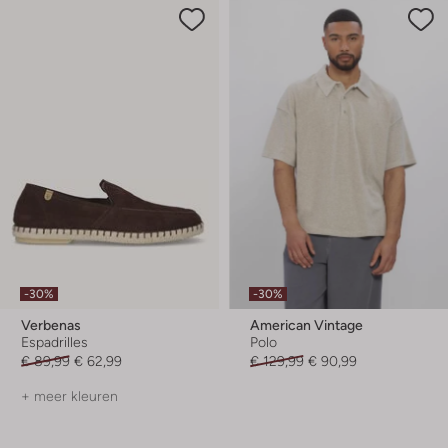
-30%
-30%
Verbenas
American Vintage
Espadrilles
Polo
€ 89,99
€ 62,99
€ 129,99
€ 90,99
+ meer kleuren