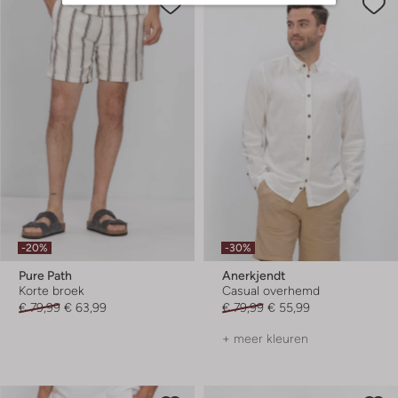
-20%
-30%
Pure Path
Anerkjendt
Korte broek
Casual overhemd
€ 79,99
€ 63,99
€ 79,99
€ 55,99
+ meer kleuren