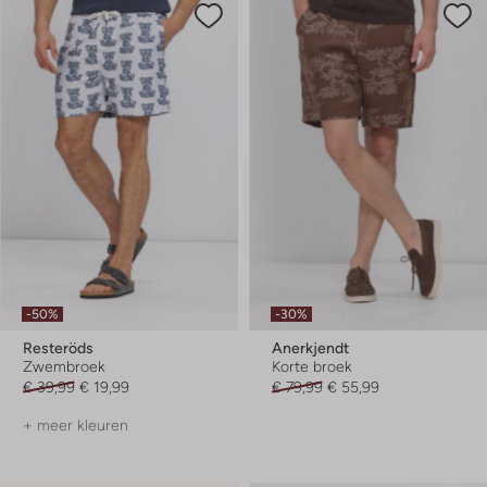
-50%
-30%
Resteröds
Anerkjendt
Zwembroek
Korte broek
€ 39,99
€ 19,99
€ 79,99
€ 55,99
+ meer kleuren