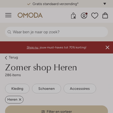
Gratis standaard verzending*
Menu
Shop nu:
jouw must-haves tot 70% korting!
Terug
Zomer shop Heren
286 items
Kleding
Schoenen
Accessoires
Heren
Filter en sorteer