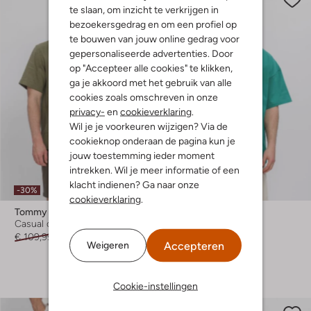
te slaan, om inzicht te verkrijgen in
bezoekersgedrag en om een profiel op
te bouwen van jouw online gedrag voor
gepersonaliseerde advertenties. Door
op "Accepteer alle cookies" te klikken,
ga je akkoord met het gebruik van alle
cookies zoals omschreven in onze
privacy-
en
cookieverklaring
.
Wil je je voorkeuren wijzigen? Via de
cookieknop onderaan de pagina kun je
jouw toestemming ieder moment
intrekken. Wil je meer informatie of een
klacht indienen? Ga naar onze
-30%
-50%
cookieverklaring
.
Tommy Hilfiger
Resteröds
Casual overhemd
T-shirt
€ 109,99
€ 76,99
€ 39,99
€ 19,99
Accepteren
Weigeren
+ meer kleuren
Cookie-instellingen