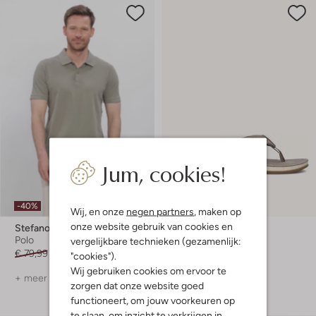
Jum, cookies!
-40%
-10%
Wij, en onze
negen partners
, maken op
onze website gebruik van cookies en
Stefano Lauran
Reef
Polo
Teenslippers
vergelijkbare technieken (gezamenlijk:
€ 79,99
€ 47,99
€ 89,99
€ 80,99
"cookies").
Wij gebruiken cookies om ervoor te
+ meer kleuren
zorgen dat onze website goed
functioneert, om jouw voorkeuren op
te slaan, om inzicht te verkrijgen in