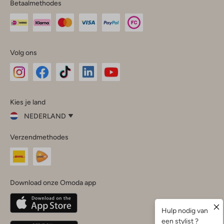
Betaalmethodes
Volg ons
Omoda
Omoda
Omoda
Omoda
Omoda
Kies je land
Instagram
Facebook
TikTok
LinkedIn
YouTube
NEDERLAND
Kies
Verzendmethodes
je
Sluit
land
Nederland
België
(Nederlands)
Download onze Omoda app
Belgique
(Français)
Deutschland