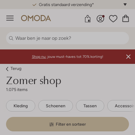
Gratis standaard verzending*
Menu
Shop nu:
jouw must-haves tot 70% korting!
Terug
Zomer shop
1.075 items
Kleding
Schoenen
Tassen
Accessoir
Filter en sorteer