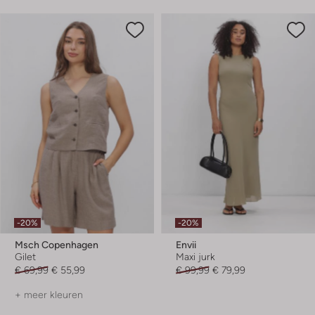
-20%
-20%
Msch Copenhagen
Envii
Gilet
Maxi jurk
€ 69,99
€ 55,99
€ 99,99
€ 79,99
+ meer kleuren