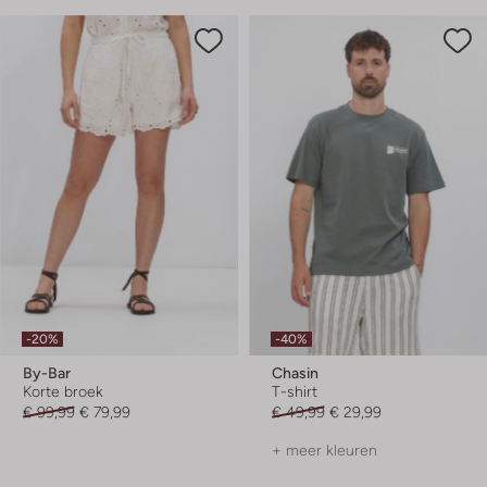
-20%
-40%
By-Bar
Chasin
Korte broek
T-shirt
€ 99,99
€ 79,99
€ 49,99
€ 29,99
+ meer kleuren