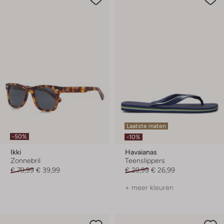
Laatste maten
-50%
-10%
Ikki
Havaianas
Zonnebril
Teenslippers
€ 79,99
€ 39,99
€ 29,99
€ 26,99
+ meer kleuren