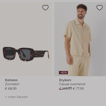
-40%
Komono
Drykorn
Zonnebril
Casual overhemd
€ 68,99
€ 129,99
€ 77,99
+ meer kleuren