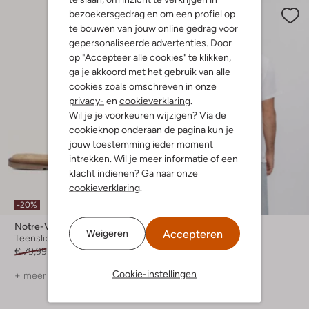
bezoekersgedrag en om een profiel op
te bouwen van jouw online gedrag voor
gepersonaliseerde advertenties. Door
op "Accepteer alle cookies" te klikken,
ga je akkoord met het gebruik van alle
cookies zoals omschreven in onze
privacy-
en
cookieverklaring
.
Wil je je voorkeuren wijzigen? Via de
cookieknop onderaan de pagina kun je
jouw toestemming ieder moment
intrekken. Wil je meer informatie of een
klacht indienen? Ga naar onze
cookieverklaring
.
-20%
-40%
Notre-V
Levi's
Accepteren
Weigeren
Teenslippers
T-shirt
€ 79,99
€ 63,99
€ 34,99
€ 20,99
Cookie-instellingen
+ meer kleuren
+ meer kleuren