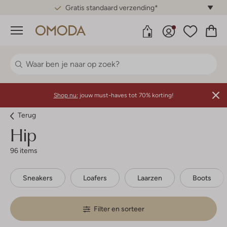
Gratis standaard verzending*
Menu
Shop nu:
jouw must-haves tot 70% korting!
Terug
Hip
96 items
Sneakers
Loafers
Laarzen
Boots
Filter en sorteer