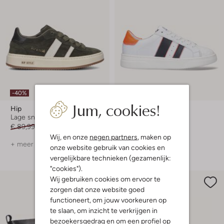
-40%
-60%
Jum, cookies!
Hip
Hip
Lage sneakers
Lage sneakers
€ 89,99
€ 53,99
€ 99,95
€ 39,99
Wij, en onze
negen partners
, maken op
+ meer kleuren
onze website gebruik van cookies en
vergelijkbare technieken (gezamenlijk:
"cookies").
Wij gebruiken cookies om ervoor te
zorgen dat onze website goed
functioneert, om jouw voorkeuren op
te slaan, om inzicht te verkrijgen in
bezoekersgedrag en om een profiel op