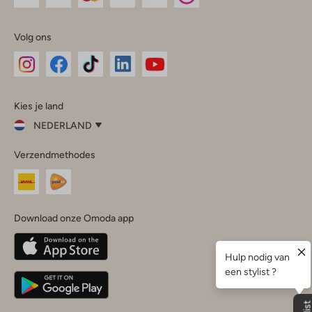
Volg ons
Omoda
Omoda
Omoda
Omoda
Omoda
Kies je land
Instagram
Facebook
TikTok
LinkedIn
YouTube
NEDERLAND
Kies
Verzendmethodes
je
Sluit
land
Nederland
België
(Nederlands)
Download onze Omoda app
Belgique
(Français)
Deutschland