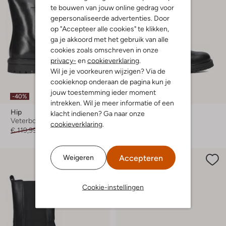
te bouwen van jouw online gedrag voor
gepersonaliseerde advertenties. Door
op "Accepteer alle cookies" te klikken,
ga je akkoord met het gebruik van alle
cookies zoals omschreven in onze
privacy-
en
cookieverklaring
.
Wil je je voorkeuren wijzigen? Via de
cookieknop onderaan de pagina kun je
jouw toestemming ieder moment
-40%
-30%
intrekken. Wil je meer informatie of een
Hip
Hip
klacht indienen? Ga naar onze
Veterboots
Hoge laarzen
cookieverklaring
.
€ 119,99
€ 71,99
€ 99,99
€ 69,99
Accepteren
Weigeren
Cookie-instellingen