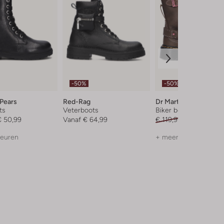
-50%
-50%
 Pears
Red-Rag
Dr Martens
ts
Veterboots
Biker boots
€ 50,99
Vanaf
€ 64,99
€ 119,99
€ 59,99
leuren
+ meer kleuren