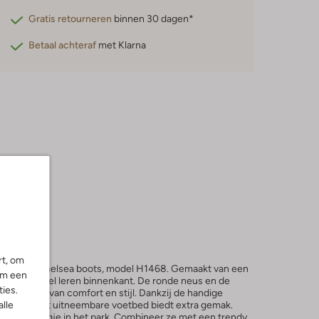
Gratis retourneren
binnen 30 dagen*
Betaal achteraf
met Klarna
rt, om
eze zwarte Chelsea boots, model H1468. Gemaakt van een
om een
 comfortabel leren binnenkant. De ronde neus en de
ies.
fecte mix van comfort en stijl. Dankzij de handige
alle
aan en uit. Het uitneembare voetbed biedt extra gemak.
 een middagje in het park. Combineer ze met een trendy