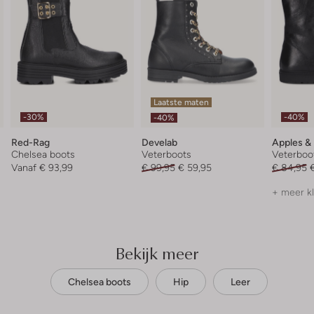
Laatste maten
-30%
-40%
-40%
Red-Rag
Develab
Apples &
Chelsea boots
Veterboots
Veterboo
Vanaf
€ 93,99
€ 99,95
€ 59,95
€ 84,95
+ meer k
Bekijk meer
Chelsea boots
Hip
Leer