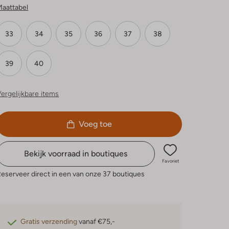
Maattabel
33
34
35
36
37
38
39
40
ergelijkbare items
Voeg toe
Bekijk voorraad in boutiques
Favoriet
eserveer direct in een van onze 37 boutiques
Gratis verzending
vanaf €75,-