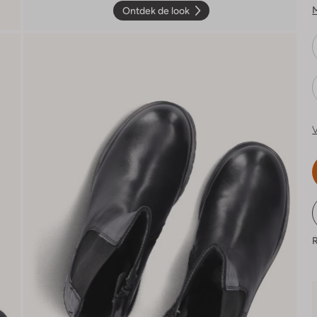
Ontdek de look
V
R