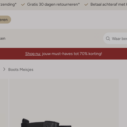
erzending*
Gratis 30 dagen retourneren*
Betaal achteraf met 
eren
ken
Shop nu:
jouw must-haves tot 70% korting!
s
Boots Meisjes