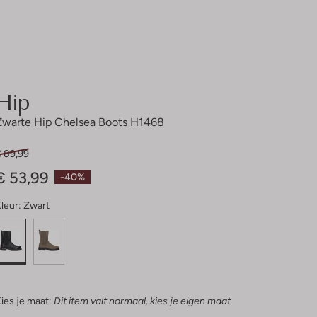
Hip
Zwarte Hip Chelsea Boots H1468
€ 89,99
€ 53,99
-40%
leur:
Zwart
ies je maat:
Dit item valt normaal, kies je eigen maat