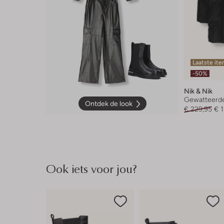
Laatste it
-50%
Nik & Nik
Gewatteerde
Ontdek de look
€ 229,95
€ 
Ook iets voor jou?