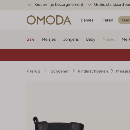
Kies zelf je bezorgmoment
Gratis standaard v
Dames
Heren
Kind
Sale
Meisjes
Jongens
Baby
Nieuw
Mer
Terug
Schoenen
Kinderschoenen
Meisje