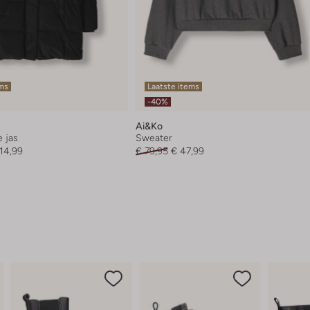
ems
Laatste items
-40%
Ai&ko
 jas
Sweater
114,99
€ 79,95
€ 47,99