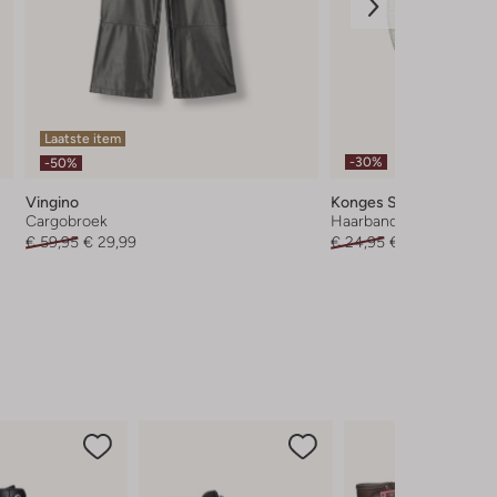
Laatste item
-30%
-50%
Vingino
Konges Slojd
Cargobroek
Haarband
€ 59,95
€ 29,99
€ 24,95
€ 16,99