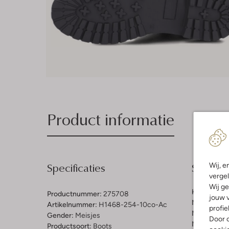
Product informatie
Specificaties
Samenst
Wij, e
vergel
Wij ge
Kleur:
Zwar
Productnummer:
275708
jouw v
Materiaal b
Artikelnummer:
H1468-254-10co-Ac
profie
Materiaal b
Gender:
Meisjes
Door o
Materiaal zo
Productsoort:
Boots