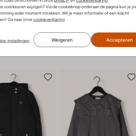
es zoals omschreven in onze
privacy-
en
cookieverklaring
.
g:
Rits
jurkje of een stoere jeans voor e
 je voorkeuren wijzigen? Via de cookieknop onderaan de pagina kun je j
altijd klaar voor avontuur!
hunky Zool
mming ieder moment intrekken. Wil je meer informatie of een klacht
Ronde Neus
nen? Ga naar onze
cookieverklaring
.
gte laarzen (cm):
19
r voetbed:
Ja
Weigeren
Accepteren
kie-instellingen