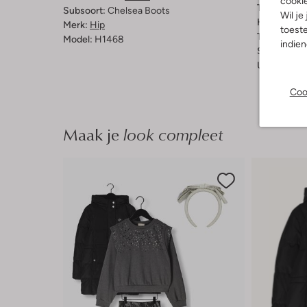
cooki
Type sluitin
Subsoort:
Chelsea Boots
Wil je
Hakvorm:
C
Merk:
Hip
toeste
Type neus:
Model:
H1468
indie
Schachthoo
Uitneembaa
Coo
Maak je
look compleet