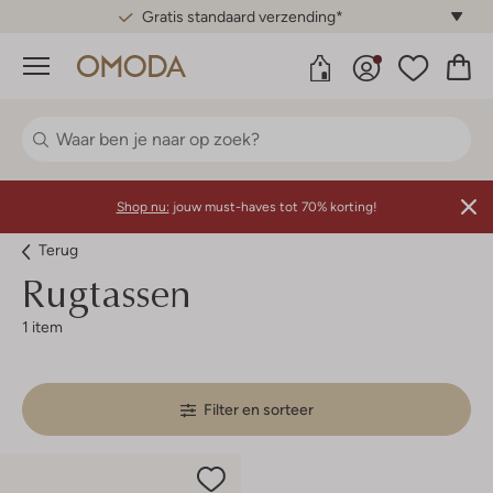
Gratis standaard verzending*
Menu
Shop nu:
jouw must-haves tot 70% korting!
Terug
Rugtassen
1 item
Filter en sorteer