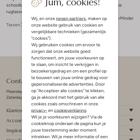
Jum, cookies!
schoolboeken. Maak daarom snel kennis met onze collectie
rugtassen voor dames, en kies de stijl die bij je past!
Meer
Minder
Wij, en onze
negen partners
, maken op
Tassen
Rugtassen
Rugtassen Dames
onze website gebruik van cookies en
vergelijkbare technieken (gezamenlijk:
"cookies").
Wij gebruiken cookies om ervoor te
zorgen dat onze website goed
functioneert, om jouw voorkeuren op
te slaan, om inzicht te verkrijgen in
bezoekersgedrag en om een profiel op
te bouwen van jouw online gedrag voor
Contact
gepersonaliseerde advertenties. Door
op "Accepteer alle cookies" te klikken,
Maandag - Vrijdag 09:00 - 19:00 uur
ga je akkoord met het gebruik van alle
Zaterdag 09:00 - 17:00 uur
cookies zoals omschreven in onze
Klantenservice
privacy-
en
cookieverklaring
.
Wil je je voorkeuren wijzigen? Via de
Account
cookieknop onderaan de pagina kun je
Inspiratie
jouw toestemming ieder moment
intrekken. Wil je meer informatie of een