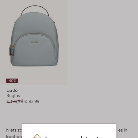
-40%
Liu Jo
Rugtas
€ 139,99
€ 83,99
Niets zo comfortabel als een goede rugtas. Je kunt er je alles in
kwijt wat je maar wilt, van make-up tot proviand of zware