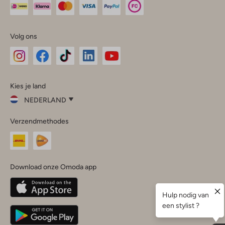
Volg ons
Omoda
Omoda
Omoda
Omoda
Omoda
Kies je land
Instagram
Facebook
TikTok
LinkedIn
YouTube
NEDERLAND
Kies
Verzendmethodes
je
Sluit
land
Nederland
België
(Nederlands)
Download onze Omoda app
Belgique
(Français)
Deutschland