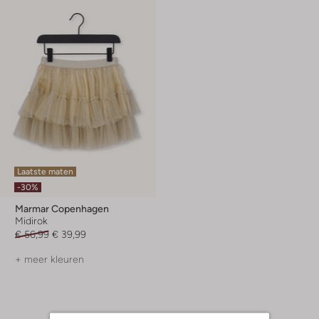
Laatste maten
-30%
Marmar Copenhagen
Midirok
€ 56,99
€ 39,99
+ meer kleuren