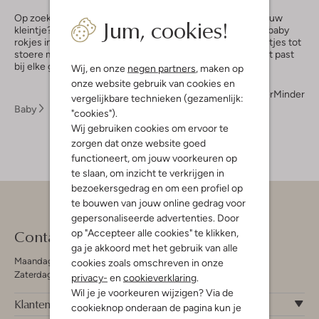
Op zoek naar een schattige baby rok die perfect is voor jouw
Jum, cookies!
kleintje? Bij Omoda hebben we een uitgebreide collectie baby
rokjes in verschillende stijlen en materialen. Van lieve printjes tot
stoere modellen, je vindt gegarandeerd een rokje baby dat past
bij elke gelegenheid.
Wij, en onze
negen partners
, maken op
onze website gebruik van cookies en
Meer
Minder
vergelijkbare technieken (gezamenlijk:
Baby
Kleding
Rokken
"cookies").
Wij gebruiken cookies om ervoor te
zorgen dat onze website goed
functioneert, om jouw voorkeuren op
te slaan, om inzicht te verkrijgen in
bezoekersgedrag en om een profiel op
te bouwen van jouw online gedrag voor
gepersonaliseerde advertenties. Door
Contact
op "Accepteer alle cookies" te klikken,
ga je akkoord met het gebruik van alle
Maandag - Vrijdag 09:00 - 19:00 uur
cookies zoals omschreven in onze
Zaterdag 09:00 - 17:00 uur
privacy-
en
cookieverklaring
.
Wil je je voorkeuren wijzigen? Via de
Klantenservice
cookieknop onderaan de pagina kun je