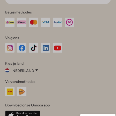
Betaalmethodes
Volg ons
Omoda
Omoda
Omoda
Omoda
Omoda
Kies je land
Instagram
Facebook
TikTok
LinkedIn
YouTube
NEDERLAND
Kies
Verzendmethodes
je
Sluit
land
Nederland
België
(Nederlands)
Download onze Omoda app
Belgique
(Français)