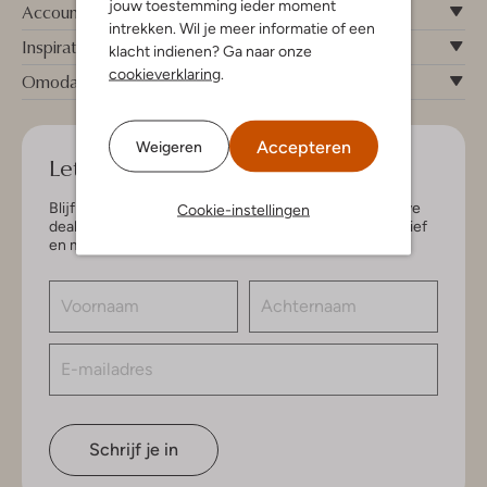
jouw toestemming ieder moment
Account
intrekken. Wil je meer informatie of een
Inspiratie
klacht indienen? Ga naar onze
cookieverklaring
.
Omoda
Accepteren
Weigeren
Let's keep in touch!
Blijf op de hoogte van de nieuwste items en exclusieve
Cookie-instellingen
deals, speciaal voor jou. Schrijf je in voor de nieuwsbrief
en maak kans op € 150,- shoptegoed.
Schrijf je in