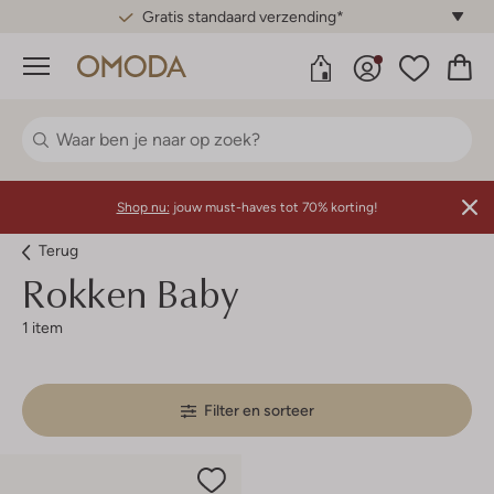
Gratis standaard verzending*
Menu
Shop nu:
jouw must-haves tot 70% korting!
Terug
Rokken Baby
1 item
Filter en sorteer