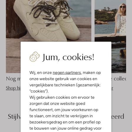
Jum, cookies!
Wij, en onze
negen partners
, maken op
Nog meer schoenen tot 70% korting
Nieuwe collecti
onze website gebruik van cookies en
vergelijkbare technieken (gezamenlijk:
Shop hier
Shop hier
"cookies").
Wij gebruiken cookies om ervoor te
zorgen dat onze website goed
functioneert, om jouw voorkeuren op
Stijlvolle keuzes, met zorg geselecteerd
te slaan, om inzicht te verkrijgen in
bezoekersgedrag en om een profiel op
te bouwen van jouw online gedrag voor