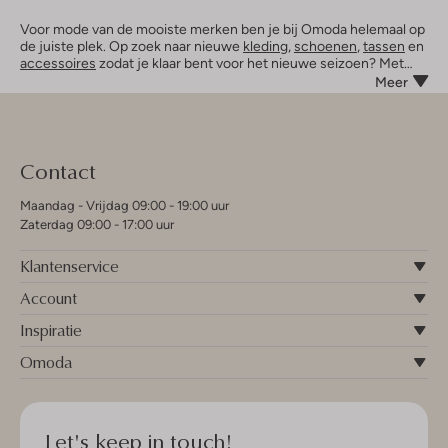
Voor mode van de mooiste merken ben je bij Omoda helemaal op
de juiste plek. Op zoek naar nieuwe
kleding
,
schoenen
,
tassen
en
accessoires
zodat je klaar bent voor het nieuwe seizoen? Met
meer dan 450 mooie merken ben je bij Omoda verzekerd van een
Meer
ruime collectie
damesschoenen
,
herenschoenen
,
kinderschoenen
,
kinderkleding
,
dameskleding
en
herenkleding
. Jouw nieuwe musthaves vind je bij Omoda.
Contact
Maandag - Vrijdag 09:00 - 19:00 uur
Zaterdag 09:00 - 17:00 uur
Klantenservice
Account
Inspiratie
Omoda
Let's keep in touch!