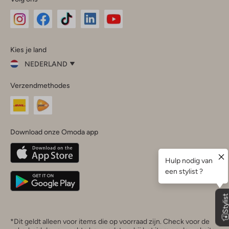
Omoda
Omoda
Omoda
Omoda
Omoda
Kies je land
Instagram
Facebook
TikTok
LinkedIn
YouTube
NEDERLAND
Kies
Verzendmethodes
je
Sluit
land
Nederland
België
(Nederlands)
Download onze Omoda app
Belgique
(Français)
Deutschland
*Dit geldt alleen voor items die op voorraad zijn. Check voor de