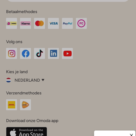
Betaalmethodes
Volg ons
Omoda
Omoda
Omoda
Omoda
Omoda
Kies je land
Instagram
Facebook
TikTok
LinkedIn
YouTube
NEDERLAND
Kies
Verzendmethodes
je
Sluit
land
Nederland
België
(Nederlands)
Download onze Omoda app
Belgique
(Français)
Deutschland