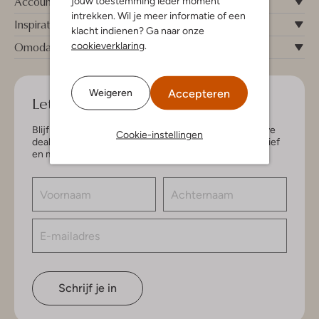
Account
jouw toestemming ieder moment
intrekken. Wil je meer informatie of een
Inspiratie
klacht indienen? Ga naar onze
Omoda
cookieverklaring
.
Accepteren
Weigeren
Let's keep in touch!
Blijf op de hoogte van de nieuwste items en exclusieve
Cookie-instellingen
deals, speciaal voor jou. Schrijf je in voor de nieuwsbrief
en maak kans op € 150,- shoptegoed.
Schrijf je in