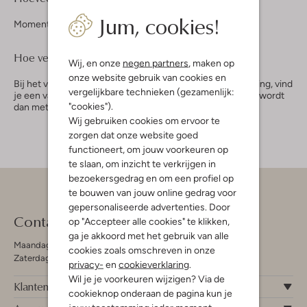
Jum, cookies!
Momenteel zijn er geen actieve Omoda-kortingscodes.
Hoe verzilver ik mijn kortingscode?
Wij, en onze
negen partners
, maken op
onze website gebruik van cookies en
Bij het voorlaatste stapje in het bestelproces, onder betaling, vind
vergelijkbare technieken (gezamenlijk:
je een vakje om je kortingscode in te wisselen. Je korting wordt
"cookies").
dan meteen verrekend.
Wij gebruiken cookies om ervoor te
zorgen dat onze website goed
functioneert, om jouw voorkeuren op
te slaan, om inzicht te verkrijgen in
bezoekersgedrag en om een profiel op
te bouwen van jouw online gedrag voor
gepersonaliseerde advertenties. Door
Contact
op "Accepteer alle cookies" te klikken,
ga je akkoord met het gebruik van alle
Maandag - Vrijdag 09:00 - 19:00 uur
cookies zoals omschreven in onze
Zaterdag 09:00 - 17:00 uur
privacy-
en
cookieverklaring
.
Wil je je voorkeuren wijzigen? Via de
Klantenservice
cookieknop onderaan de pagina kun je