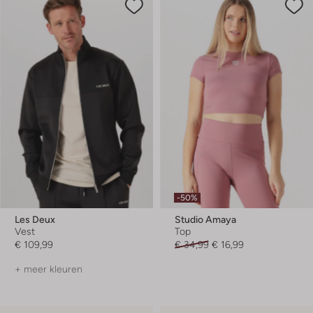
-50%
Les Deux
Studio Amaya
Vest
Top
€ 109,99
€ 34,99
€ 16,99
+ meer kleuren