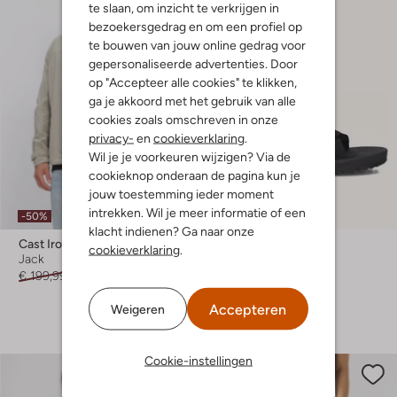
te slaan, om inzicht te verkrijgen in
bezoekersgedrag en om een profiel op
te bouwen van jouw online gedrag voor
gepersonaliseerde advertenties. Door
op "Accepteer alle cookies" te klikken,
ga je akkoord met het gebruik van alle
cookies zoals omschreven in onze
privacy-
en
cookieverklaring
.
Wil je je voorkeuren wijzigen? Via de
cookieknop onderaan de pagina kun je
jouw toestemming ieder moment
intrekken. Wil je meer informatie of een
-50%
-10%
klacht indienen? Ga naar onze
Cast Iron
Teva
cookieverklaring
.
Jack
Platte sandalen
€ 199,99
€ 99,99
€ 69,99
€ 62,99
+ meer kleuren
Accepteren
Weigeren
Cookie-instellingen