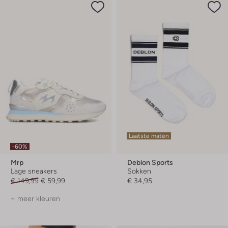
Laatste maten
-60%
Mrp
Deblon Sports
Lage sneakers
Sokken
€ 149,99
€ 59,99
€ 34,95
+ meer kleuren