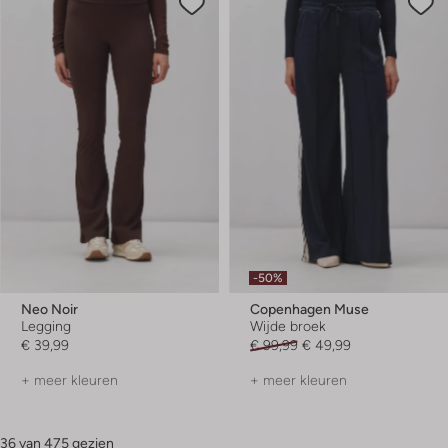
-50%
Neo Noir
Copenhagen Muse
Legging
Wijde broek
€ 39,99
€ 99,99
€ 49,99
+ meer kleuren
+ meer kleuren
36 van 475 gezien