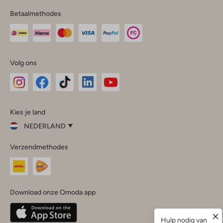
Betaalmethodes
Volg ons
Omoda
Omoda
Omoda
Omoda
Omoda
Kies je land
Instagram
Facebook
TikTok
LinkedIn
YouTube
NEDERLAND
Kies
Verzendmethodes
je
Sluit
land
Nederland
België
(Nederlands)
Download onze Omoda app
Belgique
(Français)
Deutschland