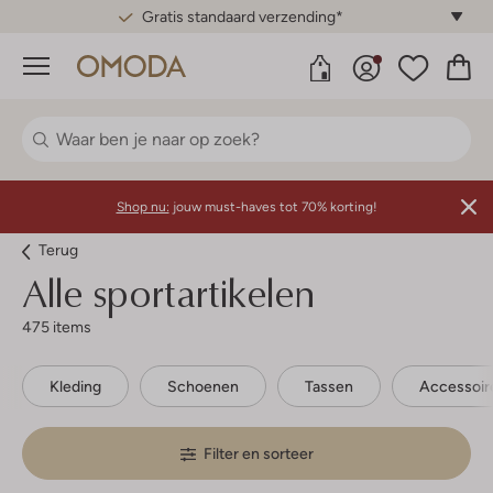
Gratis standaard verzending*
Menu
Shop nu:
jouw must-haves tot 70% korting!
Terug
Alle sportartikelen
475 items
Kleding
Schoenen
Tassen
Accessoir
Filter en sorteer