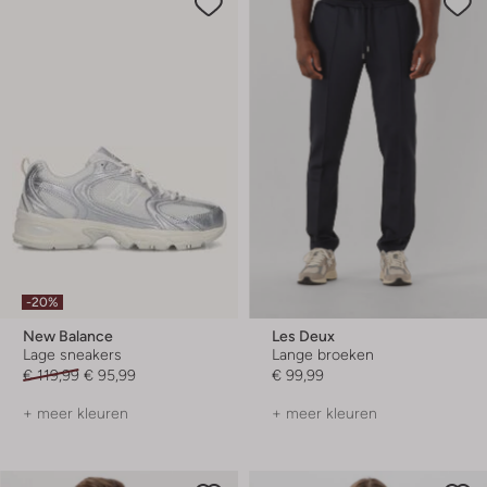
-20%
New Balance
Les Deux
Lage sneakers
Lange broeken
€ 119,99
€ 95,99
€ 99,99
+ meer kleuren
+ meer kleuren