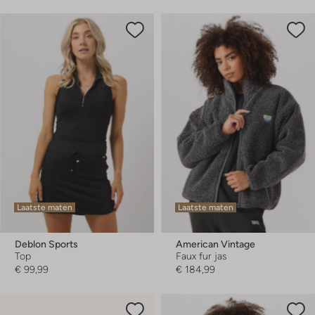
Laatste maten
Laatste maten
Deblon Sports
American Vintage
Top
Faux fur jas
€ 99,99
€ 184,99