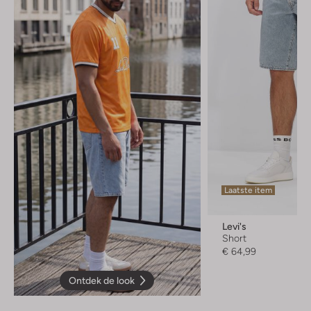
Laatste item
Levi's
Short
€ 64,99
Ontdek de look