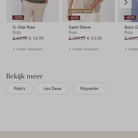
Laatste item
-50%
-40%
-60%
G-Star Raw
Saint Steve
Boss 
Polo
Polo
Polo
€ 69,99
€ 34,99
€ 109,99
€ 43,99
€ 109,
+ meer kleuren
+ meer kleuren
+ meer
Bekijk meer
Polo's
Les Deux
Polyester