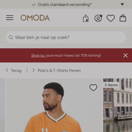
Gratis standaard verzending*
Menu
Shop nu:
jouw must-haves tot 70% korting!
Terug
Polo's & T-Shirts Heren
3 items