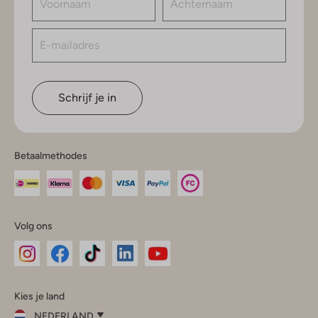
Schrijf je in
Betaalmethodes
Volg ons
Omoda
Omoda
Omoda
Omoda
Omoda
Kies je land
Instagram
Facebook
TikTok
LinkedIn
YouTube
NEDERLAND