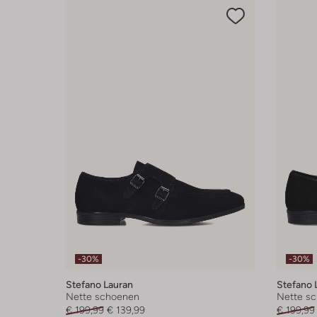
-30%
-30%
Stefano Lauran
Stefano 
Nette schoenen
Nette s
€ 199,99
€ 139,99
€ 199,99