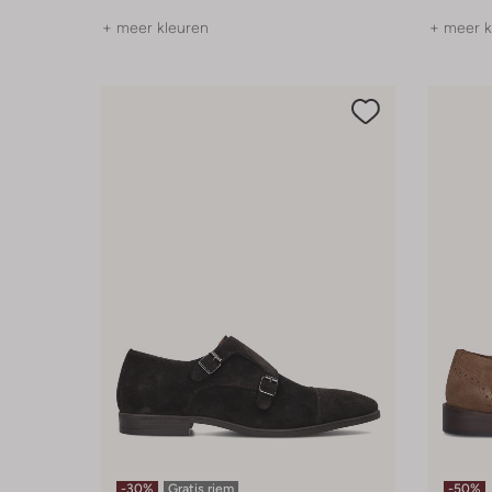
+ meer kleuren
+ meer k
-30%
Gratis riem
-50%