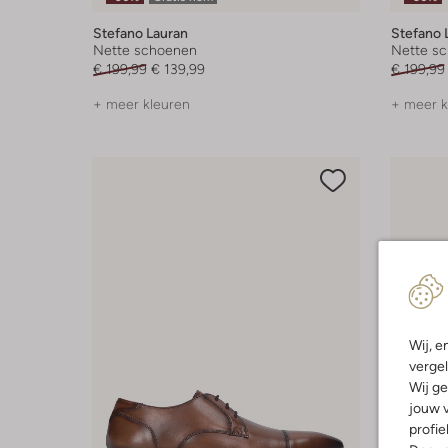
Stefano Lauran
Stefano 
Nette schoenen
Nette s
€ 199,99
€ 139,99
€ 199,99
+ meer kleuren
+ meer k
Wij, e
vergel
Wij ge
jouw v
profie