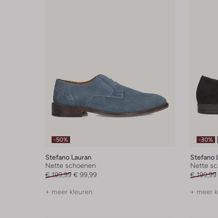
-50%
-30%
Stefano Lauran
Stefano 
Nette schoenen
Nette s
€ 199,99
€ 99,99
€ 199,99
+ meer kleuren
+ meer k