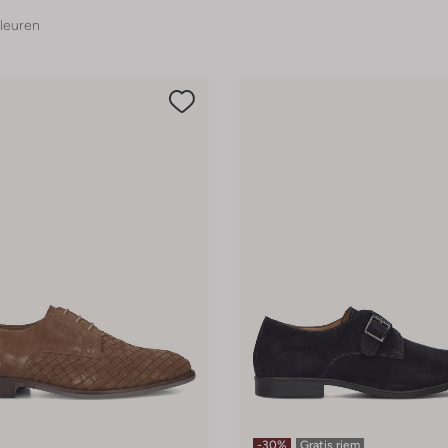
leuren
-30%
Gratis riem