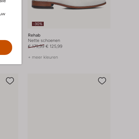
alle
ouw
-30%
Rehab
Nette schoenen
€ 179,99
€ 125,99
+ meer kleuren