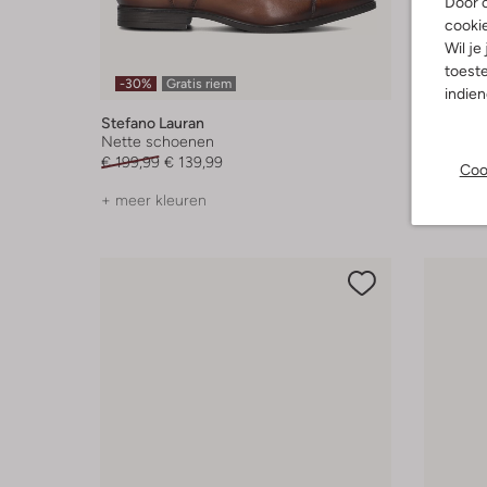
Door o
cooki
Wil je
toeste
-30%
Gratis riem
-50%
indie
Stefano Lauran
Stefano 
Nette schoenen
Nette s
€ 199,99
€ 139,99
€ 199,99
Coo
+ meer kleuren
+ meer k