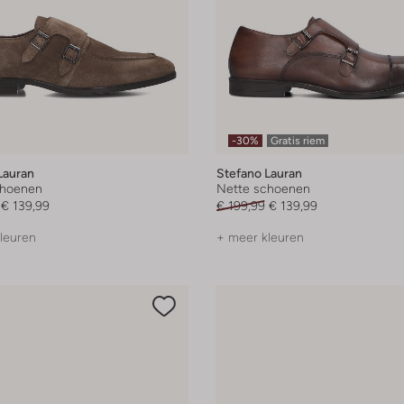
-30%
Gratis riem
Lauran
Stefano Lauran
choenen
Nette schoenen
€ 139,99
€ 199,99
€ 139,99
leuren
+ meer kleuren