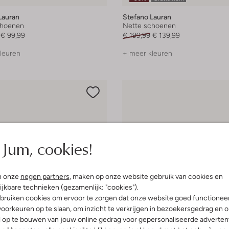
Lauran
Stefano Lauran
choenen
Nette schoenen
€ 99,99
€ 199,99
€ 139,99
leuren
+ meer kleuren
Jum, cookies!
n onze
negen partners
, maken op onze website gebruik van cookies en
ijkbare technieken (gezamenlijk: "cookies").
bruiken cookies om ervoor te zorgen dat onze website goed functionee
oorkeuren op te slaan, om inzicht te verkrijgen in bezoekersgedrag en 
l op te bouwen van jouw online gedrag voor gepersonaliseerde advertent