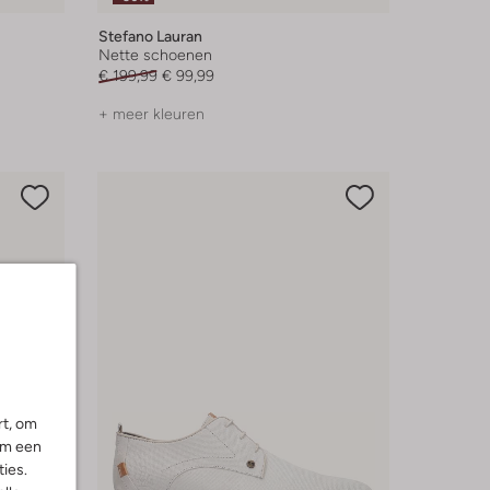
Stefano Lauran
Nette schoenen
€ 199,99
€ 99,99
+ meer kleuren
rt, om
om een
ies.