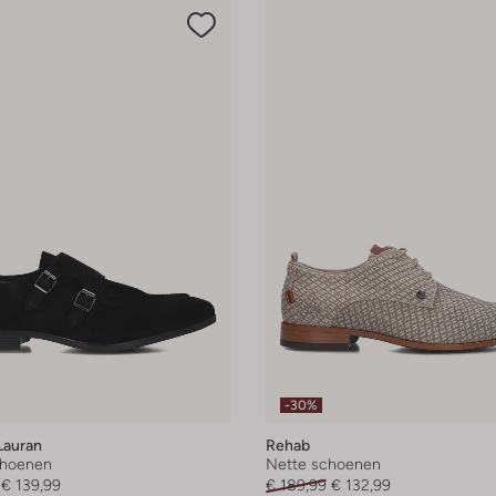
-30%
Lauran
Rehab
choenen
Nette schoenen
€ 139,99
€ 189,99
€ 132,99