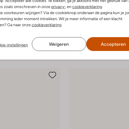
p "Accepteer alle cookies" te klikken, ga je akkoord met het gebruik van 
es zoals omschreven in onze
privacy-
en
cookieverklaring
.
 je voorkeuren wijzigen? Via de cookieknop onderaan de pagina kun je j
mming ieder moment intrekken. Wil je meer informatie of een klacht
Gratis riem
-30%
nen? Ga naar onze
cookieverklaring
.
Lauran
Van Bommel
choenen
Nette schoenen
€ 99,99
€ 269,99
€ 188,99
Weigeren
Accepteren
kie-instellingen
leuren
+ meer kleuren