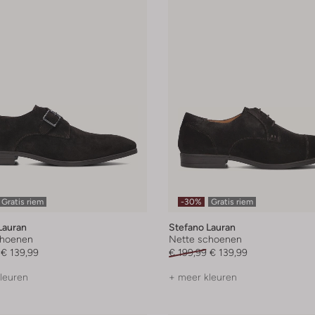
Gratis riem
-30%
Gratis riem
Lauran
Stefano Lauran
choenen
Nette schoenen
€ 139,99
€ 199,99
€ 139,99
leuren
+ meer kleuren