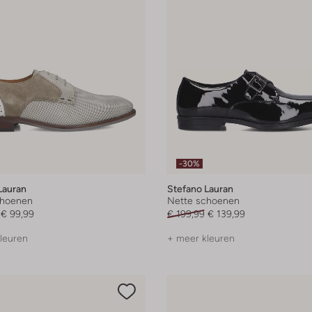
-30%
Lauran
Stefano Lauran
choenen
Nette schoenen
€ 99,99
€ 199,99
€ 139,99
leuren
+ meer kleuren