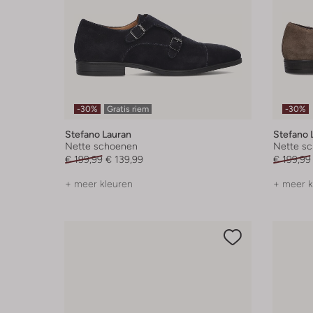
-30%
Gratis riem
-30%
Stefano Lauran
Stefano 
Nette schoenen
Nette s
€ 199,99
€ 139,99
€ 199,99
+ meer kleuren
+ meer k