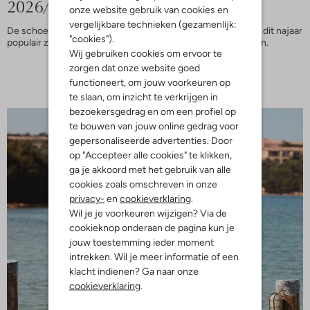
2026/2027
dames
onze website gebruik van cookies en
vergelijkbare technieken (gezamenlijk:
De schoenentrends die dit najaar
Deze modetrends wil je dit najaar
"cookies").
populair zijn.
in je kast hebben hangen.
Wij gebruiken cookies om ervoor te
zorgen dat onze website goed
Bekijk nu
Bekijk nu
functioneert, om jouw voorkeuren op
te slaan, om inzicht te verkrijgen in
bezoekersgedrag en om een profiel op
te bouwen van jouw online gedrag voor
gepersonaliseerde advertenties. Door
op "Accepteer alle cookies" te klikken,
ga je akkoord met het gebruik van alle
cookies zoals omschreven in onze
privacy-
en
cookieverklaring
.
Wil je je voorkeuren wijzigen? Via de
cookieknop onderaan de pagina kun je
jouw toestemming ieder moment
intrekken. Wil je meer informatie of een
klacht indienen? Ga naar onze
cookieverklaring
.