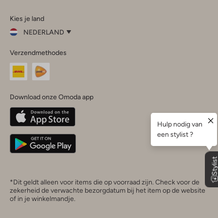
Omoda
Omoda
Omoda
Omoda
Omoda
Kies je land
Instagram
Facebook
TikTok
LinkedIn
YouTube
NEDERLAND
Kies
Verzendmethodes
je
Sluit
land
Nederland
België
(Nederlands)
Download onze Omoda app
Belgique
(Français)
Deutschland
*Dit geldt alleen voor items die op voorraad zijn. Check voor de
zekerheid de verwachte bezorgdatum bij het item op de website
of in je winkelmandje.