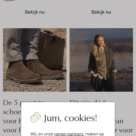
Bekijk nu
Bekijk nu
De 5 grootste
Dit zijn dé 6
schoenentrends
grootste
Jum, cookies!
voor herfst en winter
fashiontrends van
voor heren
herfst en winter voor
Wij, en onze
negen partners
, maken op