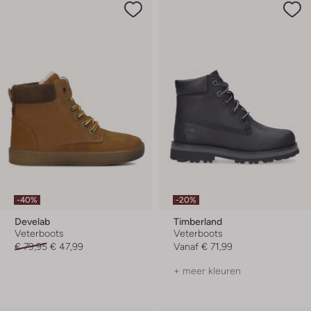
-40%
-20%
Develab
Timberland
Veterboots
Veterboots
€ 79,95
€ 47,99
Vanaf
€ 71,99
+ meer kleuren