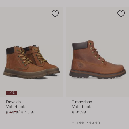
-40%
Develab
Timberland
Veterboots
Veterboots
€ 89,99
€ 53,99
€ 99,99
+ meer kleuren