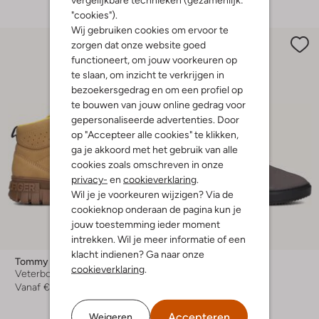
"cookies").
Wij gebruiken cookies om ervoor te
zorgen dat onze website goed
functioneert, om jouw voorkeuren op
te slaan, om inzicht te verkrijgen in
bezoekersgedrag en om een profiel op
te bouwen van jouw online gedrag voor
gepersonaliseerde advertenties. Door
op "Accepteer alle cookies" te klikken,
ga je akkoord met het gebruik van alle
cookies zoals omschreven in onze
privacy-
en
cookieverklaring
.
Wil je je voorkeuren wijzigen? Via de
cookieknop onderaan de pagina kun je
jouw toestemming ieder moment
intrekken. Wil je meer informatie of een
-20%
klacht indienen? Ga naar onze
Tommy Hilfiger
Hip
cookieverklaring
.
Veterboots
Veterboots
Vanaf
€ 94,99
€ 109,95
€ 87,99
+ meer kleuren
Accepteren
Weigeren