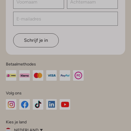
Schrijf je in
Betaalmethodes
Volg ons
Omoda
Omoda
Omoda
Omoda
Omoda
Kies je land
Instagram
Facebook
TikTok
LinkedIn
YouTube
NEDERLAND