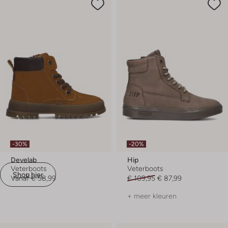
-30%
-20%
Develab
Hip
Veterboots
Veterboots
Shop hier
Vanaf
€ 58,99
€ 109,95
€ 87,99
+ meer kleuren