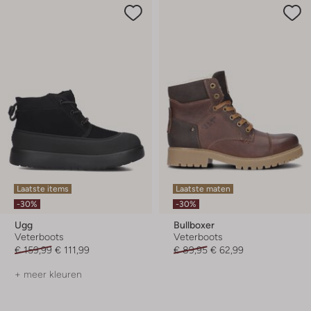
Laatste items
Laatste maten
-30%
-30%
Ugg
Bullboxer
Veterboots
Veterboots
€ 159,99
€ 111,99
€ 89,95
€ 62,99
+ meer kleuren