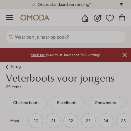
Gratis standaard verzending*
Menu
Shop nu:
jouw must-haves tot 70% korting!
Terug
Veterboots voor jongens
65 items
Chelsea boots
Enkelboots
Snowboots
Maat
20
21
22
23
24
25