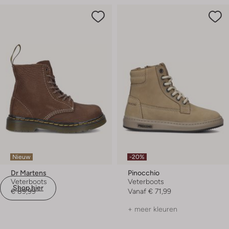
Nieuw
-20%
Dr Martens
Pinocchio
Veterboots
Veterboots
Shop hier
€ 89,99
Vanaf
€ 71,99
+ meer kleuren