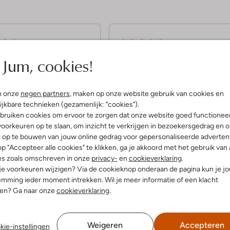
5
(4)
(5)
S
tember 2023
door &&&
19 december 2022
door Mand
Jum, cookies!
t
Leuke schoen. Valt wel wat klei
e
 fijne schoen met soepele
Leuk schoentje maar valt wel net
n onze
negen partners
, maken op onze website gebruik van cookies en
udste heeft maat 30 en loopt
wat aan de kleine kant en daarom
r
ijkbare technieken (gezamenlijk: "cookies").
 op. Jongste maat 23 kan er
een maatje groter besteld. Mijn
r
lopen, te stug bij de enkels.
zoontje heeft een wat bredere vo
bruiken cookies om ervoor te zorgen dat onze website goed functionee
en dit past in de breedte net. Hand
oorkeuren op te slaan, om inzicht te verkrijgen in bezoekersgedrag en 
e
uitneembaar zooltje met
l op te bouwen van jouw online gedrag voor gepersonaliseerde advertent
n
maatindicatie om lengte en breed
p "Accepteer alle cookies" te klikken, ga je akkoord met het gebruik van 
goed te kunnen beoordelen. Hij
loopt er verder goed op. Soepele
es zoals omschreven in onze
privacy-
en
cookieverklaring
.
zool
 je voorkeuren wijzigen? Via de cookieknop onderaan de pagina kun je j
mming ieder moment intrekken. Wil je meer informatie of een klacht
nen? Ga naar onze
cookieverklaring
.
Weigeren
Accepteren
kie-instellingen