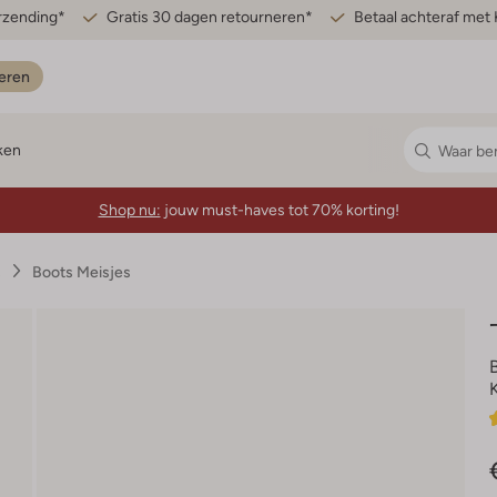
erzending*
Gratis 30 dagen retourneren*
Betaal achteraf met 
eren
ken
Shop nu:
jouw must-haves tot 70% korting!
s
Boots Meisjes