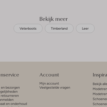
Bekijk meer
Veterboots
Timberland
Leer
enservice
Account
Inspira
Mijn account
Bekijk all
n en bezorgen
Veelgestelde vragen
Modetren
gelijkheden
Modetren
n retourneren
Schoenen
anmelden
aat en onderhoud
Schoenen