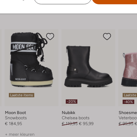
Laatste items
Laatste
-20%
-40%
Moon Boot
Nubikk
Shoesme
Snowboots
Chelsea boots
Veterboo
€ 184,95
€ 119,95
€ 95,99
€ 99,95
€
+ meer kleuren