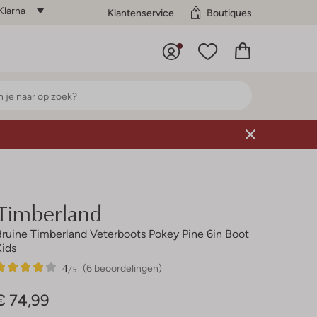
Klarna
Klantenservice
Boutiques
Timberland
Bruine Timberland Veterboots Pokey Pine 6in Boot
Kids
4
6
4
/5
(6 beoordelingen)
Sterren
€ 74,99