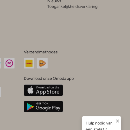
Nieuws
Toegankelijkheidsverklaring
Verzendmethodes
Download onze Omoda app
oda
n
uTube