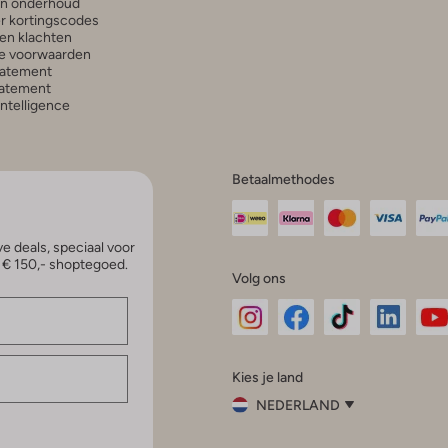
en onderhoud
r kortingscodes
en klachten
e voorwaarden
tatement
atement
 Intelligence
Betaalmethodes
e deals, speciaal voor
p € 150,- shoptegoed.
Volg ons
Omoda
Omoda
Omoda
Omoda
Om
Kies je land
Instagram
Facebook
TikTok
LinkedI
Yo
NEDERLAND
Kies