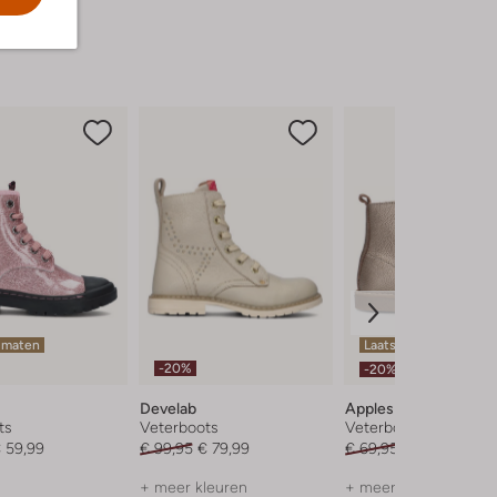
 maten
Laatste item
-20%
-20%
Develab
Apples & Pears
ts
Veterboots
Veterboots
 59,99
€ 99,95
€ 79,99
€ 69,95
€ 55,99
+ meer kleuren
+ meer kleuren