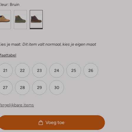
leur:
Bruin
ies je maat:
Dit item valt normaal, kies je eigen maat
Maattabel
21
22
23
24
25
26
27
28
29
30
ergelijkbare items
Voeg toe