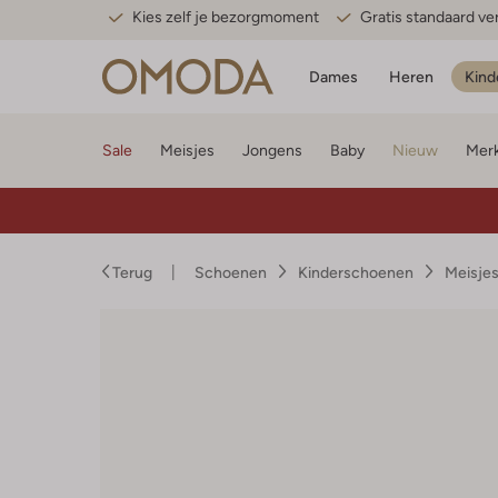
Kies zelf je bezorgmoment
Gratis standaard v
Dames
Heren
Kind
Sale
Meisjes
Jongens
Baby
Nieuw
Mer
Terug
Schoenen
Kinderschoenen
Meisje