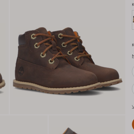
K
K
V