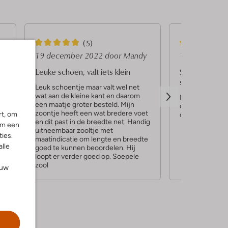
5
5
(5)
S
S
y
19 december 2022
door Mandy
17 december
t
t
n
Leuke schoen, valt iets klein
Snelle service
schoenen
e
e
Leuk schoentje maar valt wel net
wat aan de kleine kant en daarom
r
r
Mijn favoriete w
een maatje groter besteld. Mijn
onze schoenen 
r
r
et
zoontje heeft een wat bredere voet
rt, om
omoda
ig
en dit past in de breedte net. Handig
om een
e
e
uitneembaar zooltje met
ies.
te
n
maatindicatie om lengte en breedte
n
alle
goed te kunnen beoordelen. Hij
loopt er verder goed op. Soepele
zool
ouw