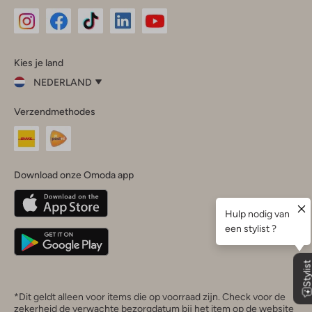
Omoda
Omoda
Omoda
Omoda
Omoda
Kies je land
Instagram
Facebook
TikTok
LinkedIn
YouTube
NEDERLAND
Kies
Verzendmethodes
je
Sluit
land
Nederland
België
(Nederlands)
Download onze Omoda app
Belgique
(Français)
Deutschland
*Dit geldt alleen voor items die op voorraad zijn. Check voor de
zekerheid de verwachte bezorgdatum bij het item op de website