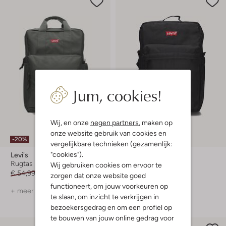
Jum, cookies!
Wij, en onze
negen partners
, maken op
onze website gebruik van cookies en
-20%
-20%
vergelijkbare technieken (gezamenlijk:
"cookies").
Levi's
Levi's
Rugtas
Rugtas
Wij gebruiken cookies om ervoor te
€ 54,99
€ 43,99
€ 39,99
€ 31,99
zorgen dat onze website goed
functioneert, om jouw voorkeuren op
+ meer kleuren
+ meer kleuren
te slaan, om inzicht te verkrijgen in
bezoekersgedrag en om een profiel op
te bouwen van jouw online gedrag voor