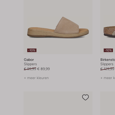
-10%
-10%
Gabor
Birkenst
Slippers
Slippers
€ 99,99
€ 89,99
€ 129,99
+ meer kleuren
+ meer k