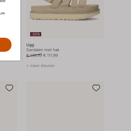
alle
ouw
-20%
Ugg
Sandalen met hak
€ 139,99
€ 111,99
+ meer kleuren