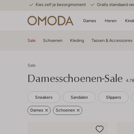
Kies zelf je bezorgmoment
Gratis standaard v
Dames
Heren
Kind
Sale
Schoenen
Kleding
Tassen & Accessoires
Sale
Damesschoenen-Sale
4.7
Sneakers
Sandalen
Slippers
Dames
Schoenen