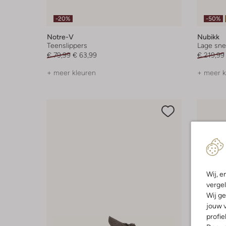
-20%
-50%
Notre-V
Nubikk
Teenslippers
Lage sne
€ 79,99
€ 63,99
€ 219,99
+ meer kleuren
+ meer k
Wij, e
vergel
Wij ge
jouw v
profie