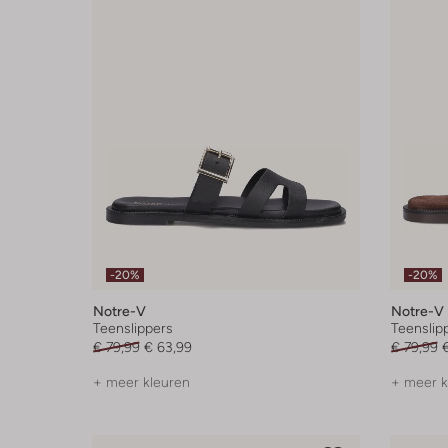
-20%
-20%
Notre-V
Notre-V
Teenslippers
Teenslip
€ 79,99
€ 63,99
€ 79,99
+ meer kleuren
+ meer k