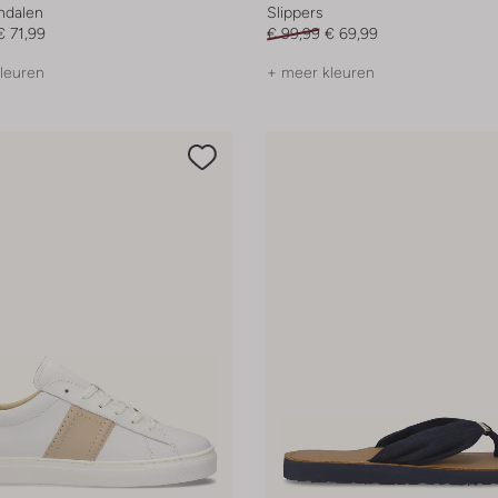
andalen
Slippers
€ 71,99
€ 99,99
€ 69,99
leuren
+ meer kleuren