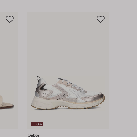
-50%
Gabor