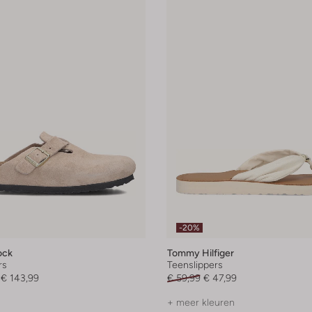
-20%
ock
Tommy Hilfiger
rs
Teenslippers
€ 143,99
€ 59,99
€ 47,99
+ meer kleuren