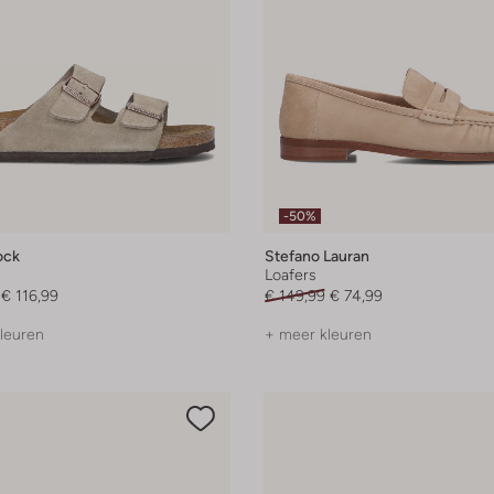
-50%
ock
Stefano Lauran
Loafers
€ 116,99
€ 149,99
€ 74,99
leuren
+ meer kleuren