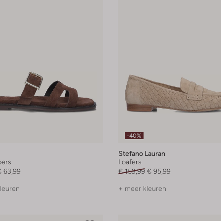
-40%
Stefano Lauran
pers
Loafers
€ 63,99
€ 159,99
€ 95,99
leuren
+ meer kleuren