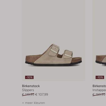
-10%
-10%
Birkenstock
Birkenst
Slippers
Instappe
€ 119,99
€ 107,99
€ 159,99
+ meer kleuren