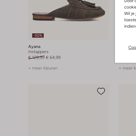
Door o
cooki
Wil je
toeste
indie
-50%
-10%
Ayana
Gabor
Coo
Instappers
Platte s
€ 129,99
€ 64,99
€ 119,99
+ meer kleuren
+ meer k