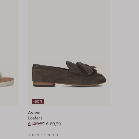
-50%
Ayana
Loafers
€ 139,99
€ 69,99
+ meer kleuren