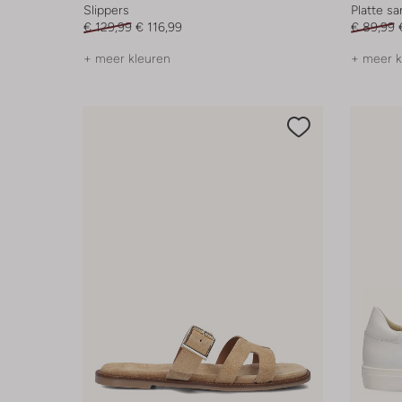
Slippers
Platte s
€ 129,99
€ 116,99
€ 89,99
+ meer kleuren
+ meer k