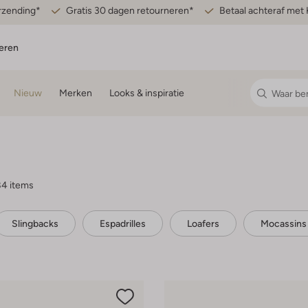
erzending*
Gratis 30 dagen retourneren*
Betaal achteraf met 
eren
Nieuw
Merken
Looks & inspiratie
84 items
Slingbacks
Espadrilles
Loafers
Mocassins