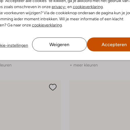
p "Accepteer alle cookies" te klikken, ga je akkoord met het gebruik van 
es zoals omschreven in onze
privacy-
en
cookieverklaring
.
 je voorkeuren wijzigen? Via de cookieknop onderaan de pagina kun je j
mming ieder moment intrekken. Wil je meer informatie of een klacht
nen? Ga naar onze
cookieverklaring
.
-30%
Weigeren
Accepteren
Notre-V
kie-instellingen
andalen
Slippers
€ 107,99
€ 99,99
€ 69,99
leuren
+ meer kleuren