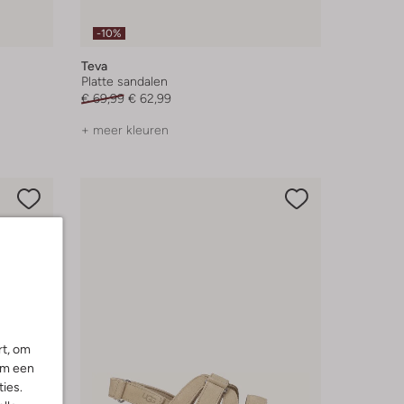
-10%
Teva
Platte sandalen
€ 69,99
€ 62,99
+ meer kleuren
rt, om
om een
ies.