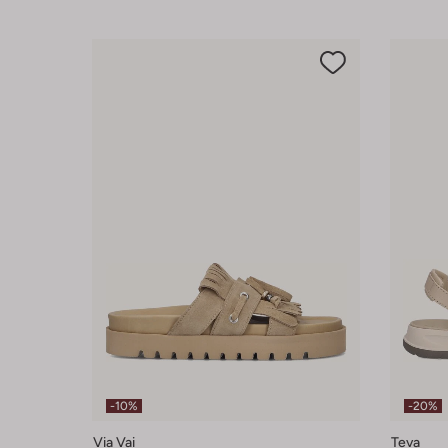
-10%
-20%
Via Vai
Teva