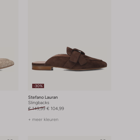
-30%
Stefano Lauran
Slingbacks
€ 149,99
€ 104,99
+ meer kleuren