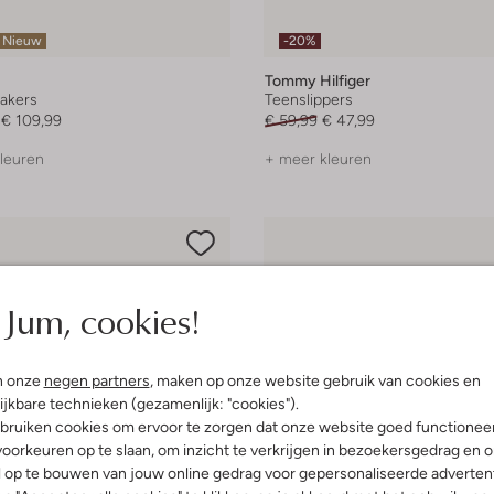
Nieuw
-20%
Tommy Hilfiger
akers
Teenslippers
€ 109,99
€ 59,99
€ 47,99
leuren
+ meer kleuren
Jum, cookies!
n onze
negen partners
, maken op onze website gebruik van cookies en
ijkbare technieken (gezamenlijk: "cookies").
bruiken cookies om ervoor te zorgen dat onze website goed functionee
oorkeuren op te slaan, om inzicht te verkrijgen in bezoekersgedrag en 
l op te bouwen van jouw online gedrag voor gepersonaliseerde advertent