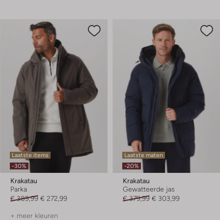
Laatste items
Laatste maten
-30%
-20%
Krakatau
Krakatau
Parka
Gewatteerde jas
€ 389,99
€ 272,99
€ 379,99
€ 303,99
+ meer kleuren