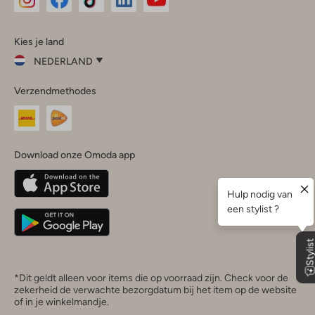
Omoda
Omoda
Omoda
Omoda
Omoda
Kies je land
Instagram
Facebook
TikTok
LinkedIn
YouTube
NEDERLAND
Kies
Verzendmethodes
je
Sluit
land
Nederland
België
(Nederlands)
Download onze Omoda app
Belgique
(Français)
Deutschland
*Dit geldt alleen voor items die op voorraad zijn. Check voor de
zekerheid de verwachte bezorgdatum bij het item op de website
of in je winkelmandje.