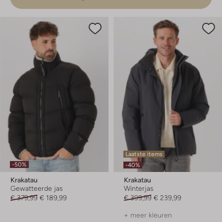
Laatste items
-50%
-40%
Krakatau
Krakatau
Gewatteerde jas
Winterjas
€ 379,99
€ 189,99
€ 399,99
€ 239,99
+ meer kleuren