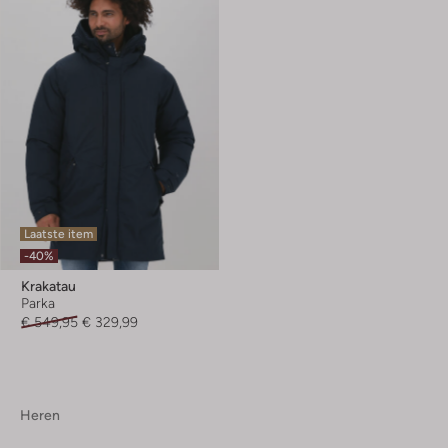
Laatste item
-40%
Krakatau
Parka
€ 549,95
€ 329,99
Heren