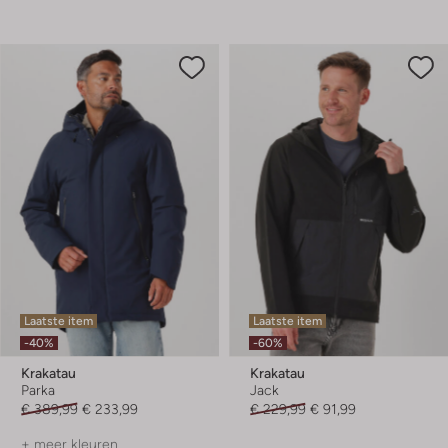
Laatste item
Laatste item
-40%
-60%
Krakatau
Krakatau
Parka
Jack
€ 389,99
€ 233,99
€ 229,99
€ 91,99
+ meer kleuren