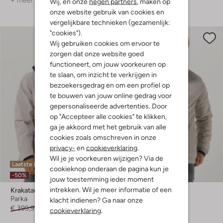
+ meer kleuren
Wij, en onze
negen partners
, maken op
onze website gebruik van cookies en
vergelijkbare technieken (gezamenlijk:
"cookies").
Wij gebruiken cookies om ervoor te
zorgen dat onze website goed
functioneert, om jouw voorkeuren op
te slaan, om inzicht te verkrijgen in
bezoekersgedrag en om een profiel op
te bouwen van jouw online gedrag voor
gepersonaliseerde advertenties. Door
op "Accepteer alle cookies" te klikken,
ga je akkoord met het gebruik van alle
cookies zoals omschreven in onze
privacy-
en
cookieverklaring
.
Wil je je voorkeuren wijzigen? Via de
Laatste item
Laatste item
cookieknop onderaan de pagina kun je
-50%
-50%
jouw toestemming ieder moment
intrekken. Wil je meer informatie of een
Krakatau
Krakatau
Parka
Parka
klacht indienen? Ga naar onze
€ 399,95
€ 199,99
€ 299,95
€ 149,99
cookieverklaring
.