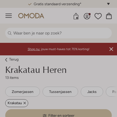
Gratis standaard verzending*
Menu
Shop nu:
jouw must-haves tot 70% korting!
Terug
Krakatau
Heren
13 items
Zomerjassen
Tussenjassen
Jacks
Pa
Krakatau
Filter en sorteer